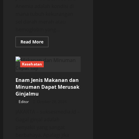
Anemia adalah kondisi di
mana tubuh kekurangan
sel darah merah atau
hemoglobin yang...
Read
Read More
more
about
Empat
Langkah
Cegah
Kesehatan
Gangguan
Anemia
Enam Jenis Makanan dan
Minuman Dapat Merusak
Ginjalmu
Editor
October 28, 2024
JAKARTA – suksesmedia.id –
Gagal ginjal adalah
penyakit yang sangat
berbahaya. Apalagi jika