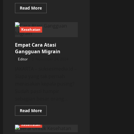
Read
Read More
more
about
Tiga
Penyakit
Sering
Kesehatan
Dialami
di
Musim
Empat Cara Atasi
Hujan
Gangguan Migrain
Editor
November 24, 2024
JAKARTA – suksesmedia.id –
Siapa yang tak pernah
merasakan kepala pusing?
Sudah pasti hampir
sebagian besar orang...
Read
Read More
more
about
Empat
Kesehatan
Cara
Atasi