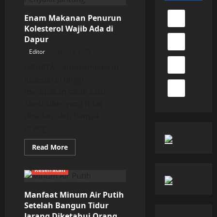
Enam Makanan Penurun
Kolesterol Wajib Ada di
Dapur
Editor
July 14, 2025
JAKARTA – suksesmedia.id –
Kolesterol tinggi
merupakan salah satu
silent killer yang tidak
disadari oleh banyak
orang....
Read
Read More
more
about
Enam
Kesehatan
Makanan
Penurun
Kolesterol
Manfaat Minum Air Putih
Wajib
Ada
Setelah Bangun Tidur
di
Dapur
Jarang Diketahui Orang