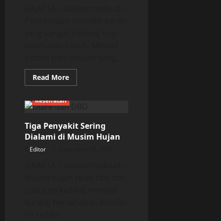
JAKARTA – suksesmedia.id –
Pencernaan memiliki peran
yang sangat penting bagi
kesehatan tubuh. Melalui
sistem pencernaan yang...
Read
Read More
more
about
Tiga
Kesehatan
Gangguan
Pencernaan
Wajib
Tiga Penyakit Sering
Kamu
Waspadai
Dialami di Musim Hujan
Editor
December 19, 2024
JAKARTA – suksesmedia.id –
Musim hujan telah tiba dan
cuaca terkadang menjadi
kurang bersahabat. Kondisi
ini sedikit...