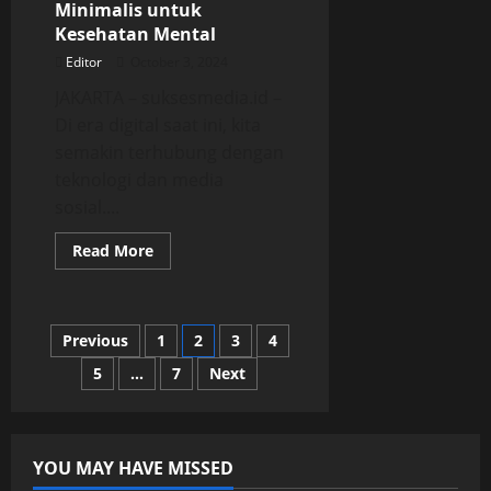
Minimalis untuk
Lambung
Kesehatan Mental
Editor
October 3, 2024
JAKARTA – suksesmedia.id –
Di era digital saat ini, kita
semakin terhubung dengan
teknologi dan media
sosial....
Read
Read More
more
about
Manfaat
Digital
Minimalis
Posts
Previous
1
2
3
4
untuk
Kesehatan
Mental
5
…
7
Next
pagination
YOU MAY HAVE MISSED