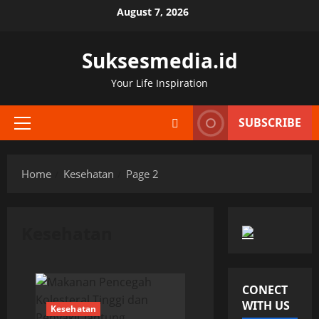
Skip
August 7, 2026
to
content
Suksesmedia.id
Your Life Inspiration
SUBSCRIBE
Primary
Menu
Home
Kesehatan
Page 2
Kesehatan
CONECT
WITH US
Kesehatan