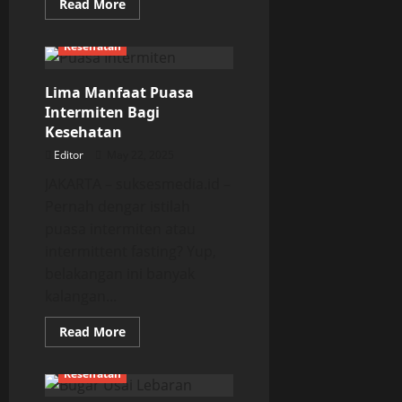
Read
Read More
more
about
Lima
Kesehatan
Gangguan
Tidur
Wajib
Lima Manfaat Puasa
Kamu
Tahu
Intermiten Bagi
Kesehatan
Editor
May 22, 2025
JAKARTA – suksesmedia.id –
Pernah dengar istilah
puasa intermiten atau
intermittent fasting? Yup,
belakangan ini banyak
kalangan...
Read
Read More
more
about
Lima
Kesehatan
Manfaat
Puasa