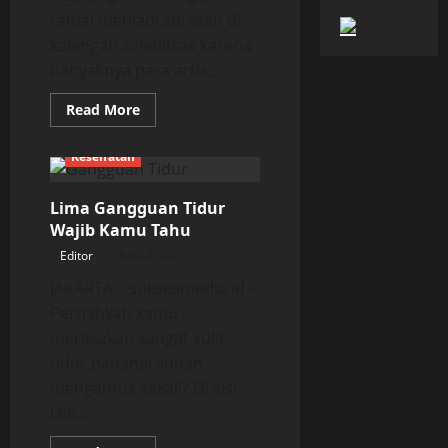
ramai menjadi sorotan di
kalangan selebitras karena
banyaknya para artis...
Read
Read More
more
about
Tujuh
Kesehatan
Hal
Penting
Wajib
Lima Gangguan Tidur
Diperhatikan
Jika
Wajib Kamu Tahu
Melakukan
Operasi
Editor
June 2, 2025
Plastik
JAKARTA – suksesmedia.id –
Pernahkah kamu
merasakan sangat sulit
tidur padahal sudah
mengantuk sekali? Di sisi
lain,...