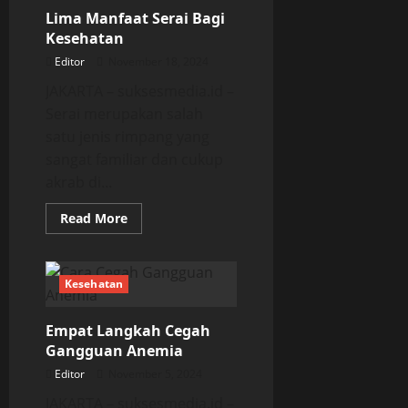
Gangguan
Lima Manfaat Serai Bagi
Migrain
Kesehatan
Editor
November 18, 2024
JAKARTA – suksesmedia.id –
Serai merupakan salah
satu jenis rimpang yang
sangat familiar dan cukup
akrab di...
Read
Read More
more
about
Lima
Manfaat
Serai
Kesehatan
Bagi
Kesehatan
Empat Langkah Cegah
Gangguan Anemia
Editor
November 5, 2024
JAKARTA – suksesmedia.id –