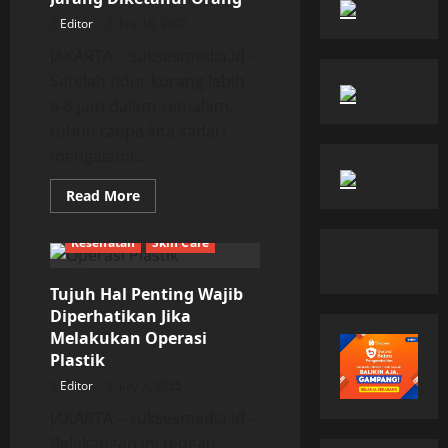
Editor
July 10, 2025
JAKARTA – suksesmedia.id –
Setelah tidur kurang lebih
6-8 jam dalam semalam,
tubuh tanpa kita sadari
mengalami...
Read
Read More
more
about
Manfaat
Kesehatan
Skin Care
Minum
Air
Putih
Tujuh Hal Penting Wajib
Setelah
Bangun
Diperhatikan Jika
Tidur
Jarang
Melakukan Operasi
Diketahui
Plastik
Orang
Editor
July 7, 2025
JAKARTA – suksesmedia.id –
Belakangan ini tengah