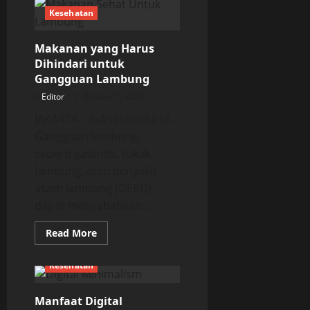
Jenis
Kelainan
Kesehatan
Seksual
Wajib
Kamu
Makanan yang Harus
Tahu
Dihindari untuk
Gangguan Lambung
Editor
October 7, 2024
JAKARTA – suksesmedia.id –
Gangguan lambung,
seperti gastritis, tukak
lambung, atau penyakit
asam lambung (GERD),
dapat menyebabkan...
Read
Read More
more
about
Makanan
Kesehatan
yang
Harus
Dihindari
Manfaat Digital
untuk
Gangguan