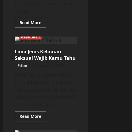
penyakit tersebut menimpa
orang...
Read
Read More
more
about
Enam
Kesehatan
Jenis
Makanan
dan
Lima Jenis Kelainan
Minuman
Dapat
Seksual Wajib Kamu Tahu
Merusak
Ginjalmu
Editor
October 17, 2024
JAKARTA – suksesmedia.id –
Pernahkah Anda melihat
orang yang memiliki perilku
seksual yang menyimpang?
Atau bahkan Anda...
Read
Read More
more
about
Lima