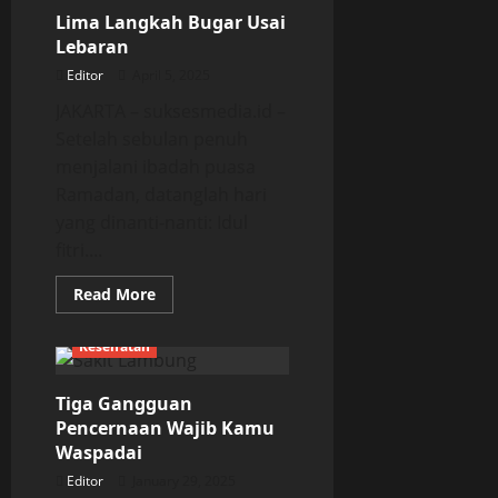
Intermiten
Lima Langkah Bugar Usai
Bagi
Kesehatan
Lebaran
Editor
April 5, 2025
JAKARTA – suksesmedia.id –
Setelah sebulan penuh
menjalani ibadah puasa
Ramadan, datanglah hari
yang dinanti-nanti: Idul
fitri....
Read
Read More
more
about
Lima
Kesehatan
Langkah
Bugar
Usai
Tiga Gangguan
Lebaran
Pencernaan Wajib Kamu
Waspadai
Editor
January 29, 2025