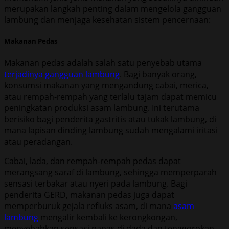
merupakan langkah penting dalam mengelola gangguan
lambung dan menjaga kesehatan sistem pencernaan:
Makanan Pedas
Makanan pedas adalah salah satu penyebab utama
terjadinya gangguan lambung
. Bagi banyak orang,
konsumsi makanan yang mengandung cabai, merica,
atau rempah-rempah yang terlalu tajam dapat memicu
peningkatan produksi asam lambung. Ini terutama
berisiko bagi penderita gastritis atau tukak lambung, di
mana lapisan dinding lambung sudah mengalami iritasi
atau peradangan.
Cabai, lada, dan rempah-rempah pedas dapat
merangsang saraf di lambung, sehingga memperparah
sensasi terbakar atau nyeri pada lambung. Bagi
penderita GERD, makanan pedas juga dapat
memperburuk gejala refluks asam, di mana
asam
lambung
mengalir kembali ke kerongkongan,
menyebabkan sensasi panas di dada dan tenggorokan.