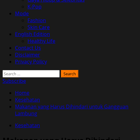
K-Pop
Mode
Fashion
Skin Care
English Edition
Healthy Life
Contact Us
Disclaimer
Privacy Policy
Search
for:
Subscribe
Home
Kesehatan
Makanan yang Harus Dihindari untuk Gangguan
Lambung
Kesehatan