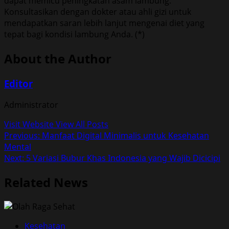
dapat memicu peningkatan asam lambung.
Konsultasikan dengan dokter atau ahli gizi untuk
mendapatkan saran lebih lanjut mengenai diet yang
tepat bagi kondisi lambung Anda. (*)
About the Author
Editor
Administrator
Visit Website
View All Posts
Post
Previous:
Manfaat Digital Minimalis untuk Kesehatan
Mental
navigation
Next:
5 Variasi Bubur Khas Indonesia yang Wajib Dicicipi
Related News
Kesehatan