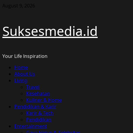
Skip
August 9, 2026
to
content
Suksesmedia.id
Your Life Inspiration
Primary
Home
Menu
About Us
Living
Travel
Kesehatan
Kuliner & Home
Pendidikan & Karir
Karir & Tech
Pendidikan
Entertainment
Gaya Hidup & Selebritas