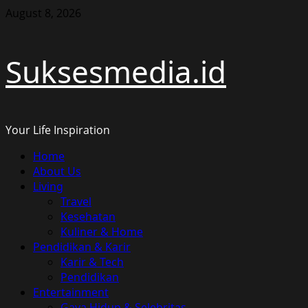
Skip
August 8, 2026
to
content
Suksesmedia.id
Your Life Inspiration
Primary
Home
Menu
About Us
Living
Travel
Kesehatan
Kuliner & Home
Pendidikan & Karir
Karir & Tech
Pendidikan
Entertainment
Gaya Hidup & Selebritas