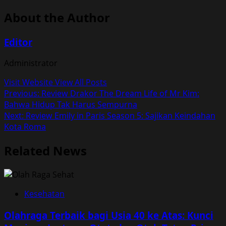
About the Author
Editor
Administrator
Visit Website
View All Posts
Post
Previous:
Review Drakor The Dream Life of Mr Kim:
Bahwa Hidup Tak Harus Sempurna
navigation
Next:
Review Emily in Paris Season 5: Sajikan Keindahan
Kota Roma
Related News
Kesehatan
Olahraga Terbaik bagi Usia 40 ke Atas: Kunci