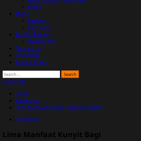
K-Pop
Mode
Fashion
Skin Care
English Edition
Healthy Life
Contact Us
Disclaimer
Privacy Policy
Search
for:
Subscribe
Home
Kesehatan
Lima Manfaat Kunyit Bagi Kesehatan
Kesehatan
Lima Manfaat Kunyit Bagi