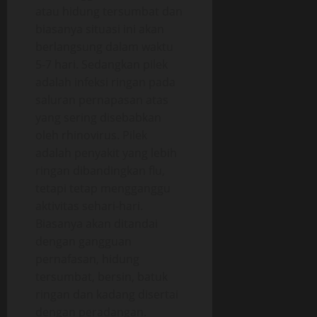
atau hidung tersumbat dan
biasanya situasi ini akan
berlangsung dalam waktu
5-7 hari. Sedangkan pilek
adalah infeksi ringan pada
saluran pernapasan atas
yang sering disebabkan
oleh rhinovirus. Pilek
adalah penyakit yang lebih
ringan dibandingkan flu,
tetapi tetap mengganggu
aktivitas sehari-hari.
Biasanya akan ditandai
dengan gangguan
pernafasan, hidung
tersumbat, bersin, batuk
ringan dan kadang disertai
dengan peradangan.