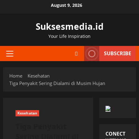
Skip
August 9, 2026
to
content
Suksesmedia.id
Your Life Inspiration
SUBSCRIBE
Primary
Menu
Home
Kesehatan
Tiga Penyakit Sering Dialami di Musim Hujan
Kesehatan
Tiga Penyakit
CONECT
Sering Dialami di