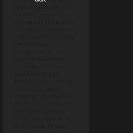
salah satu jenis penyakit
yang kerap muncul dan
diderita oleh banyak orang
di musim penghujan. Diare
adalah kondisi medis yang
ditandai dengan
peningkatan frekuensi
buang air besar (BAB)
dengan konsistensi tinja
yang lebih cair dari
biasanya. Pada umumnya,
seseorang dianggap
mengalami diare jika BAB
terjadi lebih dari tiga kali
dalam sehari dengan
tekstur tinja yang cair atau
encer. Kondisi ini dapat