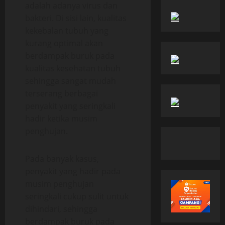
adalah adanya virus dan
bakteri. Di sisi lain, kualitas
kekebalan tubuh yang
kurang optimal akan
berdampak buruk pada
kualitas kesehatan tubuh
sehingga sangat mudah
terserang berbagai
penyakit yang seringkali
hadir ketika musim
penghujan.
Pada banyak kasus,
penyakit yang hadir pada
musim penghujan
seringkali cukup sulit untuk
dihindari, sehingga
berdampak buruk pada