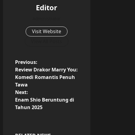
Editor
Administrator
Visit Website
View All Posts
P
Previous:
Review Drakor Marry You:
o
Komedi Romantis Penuh
Tawa
s
Next:
t
Enam Shio Beruntung di
Tahun 2025
n
a