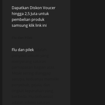
Dapatkan Diskon Voucer
hingga 2,5 Juta untuk
pembelian produk
samsung klik link ini
Flu dan Pilek
Flu dan pilek
adalah
penyakit umum yang
menyerang saluran
pernapasan bagian atas.
Meski sering dianggap
serupa, keduanya memiliki
penyebab, gejala, dan
tingkat keparahan yang
berbeda. Flu (influenza)
adalah infeksi saluran