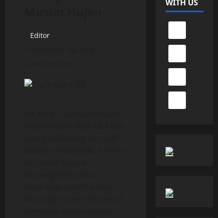
WITH US
Musim Hujan
Editor
December 19, 2024
4 minutes read
JAKARTA – suksesmedia.id –
Musim hujan telah tiba dan
cuaca terkadang menjadi
kurang bersahabat. Kondisi
ini sedikit banyak
berpengaruh pada
ketahanan tubuh dalam
merespon faktor eksternal,
termasuk salah satunya