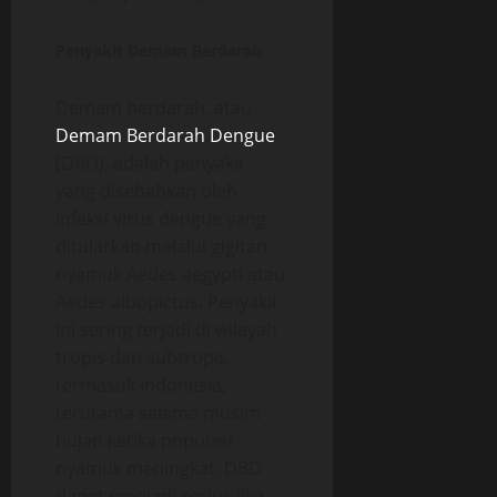
Penyakit Demam Berdarah
Demam berdarah, atau
Demam Berdarah Dengue
(DBD), adalah penyakit
yang disebabkan oleh
infeksi virus dengue yang
ditularkan melalui gigitan
nyamuk Aedes aegypti atau
Aedes albopictus. Penyakit
ini sering terjadi di wilayah
tropis dan subtropis,
termasuk Indonesia,
terutama selama musim
hujan ketika populasi
nyamuk meningkat. DBD
dapat menjadi serius jika