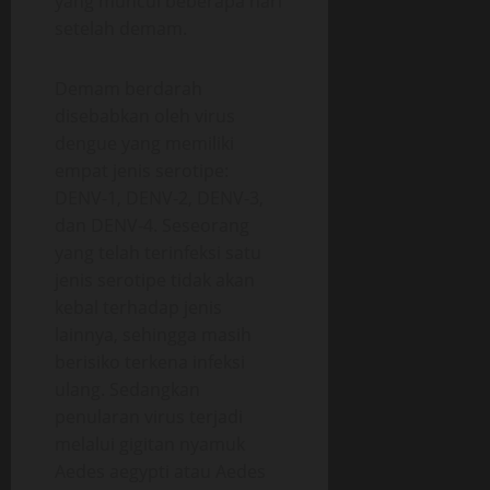
yang muncul beberapa hari
setelah demam.
Demam berdarah
disebabkan oleh virus
dengue yang memiliki
empat jenis serotipe:
DENV-1, DENV-2, DENV-3,
dan DENV-4. Seseorang
yang telah terinfeksi satu
jenis serotipe tidak akan
kebal terhadap jenis
lainnya, sehingga masih
berisiko terkena infeksi
ulang. Sedangkan
penularan virus terjadi
melalui gigitan nyamuk
Aedes aegypti atau Aedes