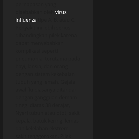
pernapasan yang
disebabkan oleh
virus
influenza
tipe A, B, atau C.
Penyakit ini lebih serius
dibandingkan pilek karena
dapat menyebabkan
komplikasi seperti
pneumonia, terutama pada
bayi, lansia, dan orang
dengan sistem kekebalan
tubuh yang lemah. Gejala
awal flu biasanya ditandai
dengan gangguan demam
tinggi diatas 38 derajat,
Nyeri tubuh atau otot, sakit
kepala, batuk kering, lemas
dan kelelahan ekstrem,
sakit tenggorokan, Pilek