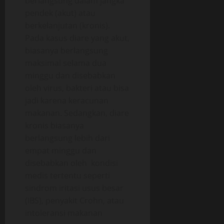
berlangsung dalam jangka
pendek (akut) atau
berkelanjutan (kronis).
Pada kasus diare yang akut,
biasanya berlangsung
maksimal selama dua
minggu dan disebabkan
oleh virus, bakteri atau bisa
jadi karena keracunan
makanan. Sedangkan, diare
kronis biasanya
berlangsung lebih dari
empat minggu dan
disebabkan oleh kondisi
medis tertentu seperti
sindrom iritasi usus besar
(IBS), penyakit Crohn, atau
intoleransi makanan