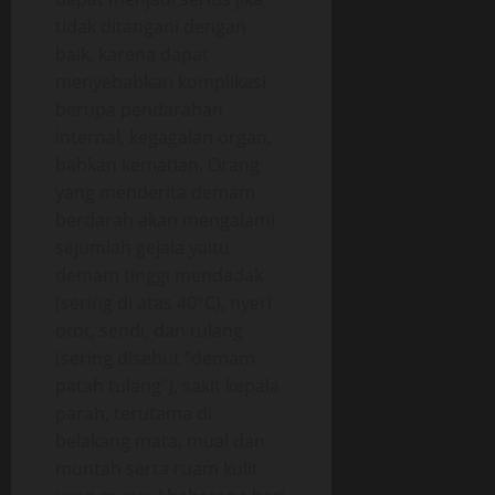
tidak ditangani dengan
baik, karena dapat
menyebabkan komplikasi
berupa pendarahan
internal, kegagalan organ,
bahkan kematian. Orang
yang menderita demam
berdarah akan mengalami
sejumlah gejala yaitu
demam tinggi mendadak
(sering di atas 40°C), nyeri
otot, sendi, dan tulang
(sering disebut “demam
patah tulang”), sakit kepala
parah, terutama di
belakang mata, mual dan
muntah serta ruam kulit