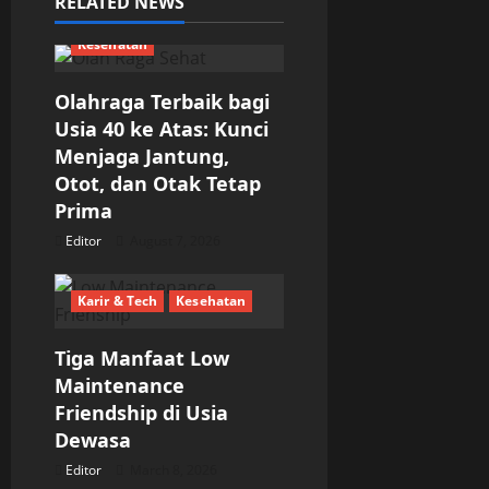
RELATED NEWS
v
Kesehatan
i
g
Olahraga Terbaik bagi
Usia 40 ke Atas: Kunci
a
Menjaga Jantung,
Otot, dan Otak Tetap
t
Prima
i
Editor
August 7, 2026
o
Karir & Tech
Kesehatan
n
Tiga Manfaat Low
Maintenance
Friendship di Usia
Dewasa
Editor
March 8, 2026