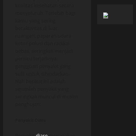
kualitas kesehatan secara
menyeluruh. Terlebih bagi
kamu yang sering
beraktivitas di luar
ruangan, paparan udara
kotor polusi dan radikal
bebas, seringkali menjadi
pemicu terjadinya
gangguan penyakit yang
sulit untuk dihindarkan.
Nah berikut ini adalah
sejumlah penyakit yang
seringkali muncul di musim
penghujan:
Penyakit Diare
Penyakit
diare
merupakan