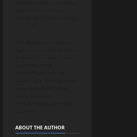
albopictus yang terinfeksi.
Nyamuk ini biasanya
menggigit pada pagi hingga
sore hari.
Nah jika kamu mengalami
tiga jenis penyakit tersebut,
hendaklah waspada dan
segeralah untuk
memeriksakan diri ke
dokter, agar mendapatkan
penanganan lebih baik.
Tentu saja, agar
penyakitnya tidak semakin
parah. (*)
ABOUT THE AUTHOR