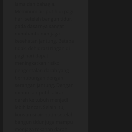
lama dan bahagia.
Meminum air putih di pagi
hari setelah bangun tidur,
pada dasarnya sangat
membantu menjaga
kesehatan jantung. Betapa
tidak, dehidrasi ringan di
pagi hari dapat
meningkatkan risiko
pengentalan darah yang
berhubungan dengan
serangan jantung. Dengan
minum air putih aliran
darah ke tubuh menjadi
lebih lancar. Selain itu,
konsumsi air putih setelah
bangun tidur juga mampu
menjaga tekanan darah