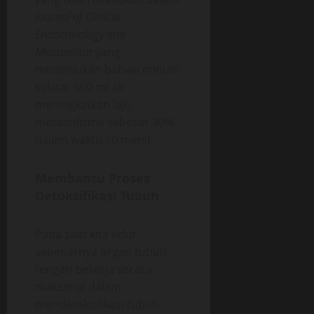
Journal of Clinical
Endocrinology and
Metabolism
yang
menemukan bahwa minum
sekitar 500 ml air
meningkatkan laju
metabolisme sebesar 30%
dalam waktu 10 menit.
Membantu Proses
Detoksifikasi Tubuh
Pada saat kita tidur
sebenarnya organ tubuh
tengah bekerja secara
maksimal dalam
mendetoksifikasi tubuh,