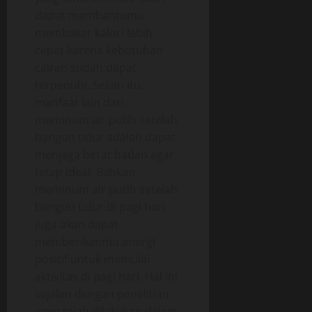
dapat membantumu
membakar kalori lebih
cepat karena kebutuhan
cairan sudah dapat
terpenuhi. Selain itu,
manfaat lain dari
meminum air putih setelah
bangun tidur adalah dapat
menjaga berat badan agar
tetap ideal. Bahkan
meminum air putih setelah
bangun tidur di pagi hari
juga akan dapat
memberikanmu energi
positif untuk memulai
aktivitas di pagi hari. Hal ini
sejalan dengan penelitian
yang telah dilakukan dalam