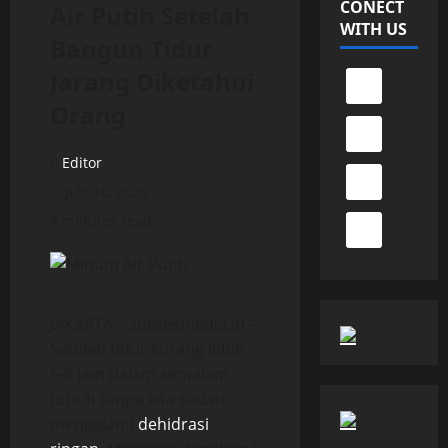
CONECT
Air Putih Setelah
WITH US
Bangun Tidur
Jarang Diketahui
Orang
Editor
July 10, 2025
4 minutes read
JAKARTA – suksesmedia.id –
Setelah tidur kurang lebih
6-8 jam dalam semalam,
tubuh tanpa kita sadari
mengalami
dehidrasi