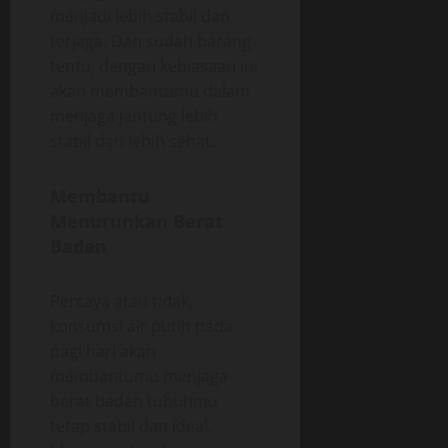
menjadi lebih stabil dan
terjaga. Dan sudah barang
tentu, dengan kebiasaan ini
akan membantumu dalam
menjaga jantung lebih
stabil dan lebih sehat.
Membantu
Menurunkan Berat
Badan
Percaya atau tidak,
konsumsi air putih pada
pagi hari akan
membantumu menjaga
berat badan tubuhmu
tetap stabil dan ideal.