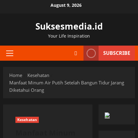
Skip
August 9, 2026
to
content
Suksesmedia.id
Your Life Inspiration
SUBSCRIBE
Primary
Menu
Home
Kesehatan
Manfaat Minum Air Putih Setelah Bangun Tidur Jarang
Diketahui Orang
Kesehatan
Manfaat Minum