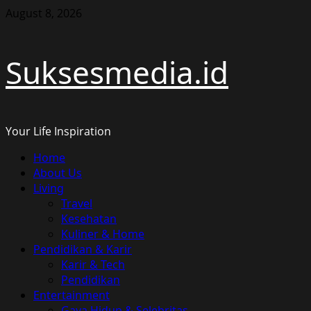
Skip
August 8, 2026
to
content
Suksesmedia.id
Your Life Inspiration
Primary
Home
Menu
About Us
Living
Travel
Kesehatan
Kuliner & Home
Pendidikan & Karir
Karir & Tech
Pendidikan
Entertainment
Gaya Hidup & Selebritas