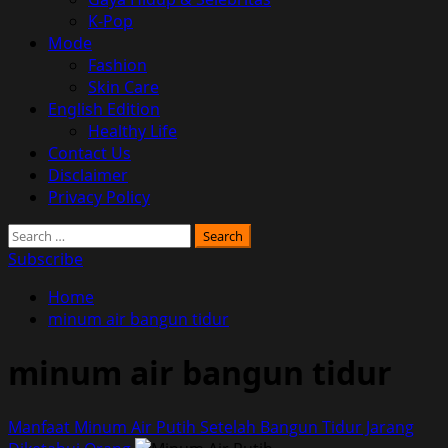
K-Pop
Mode
Fashion
Skin Care
English Edition
Healthy Life
Contact Us
Disclaimer
Privacy Policy
Search
for:
Subscribe
Home
minum air bangun tidur
minum air bangun tidur
Manfaat Minum Air Putih Setelah Bangun Tidur Jarang