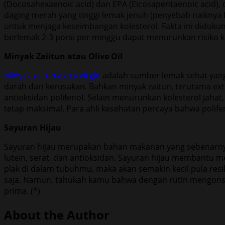
(Docosahexaenoic acid) dan EPA (Eicosapentaenoic acid)
daging merah yang tinggi lemak jenuh (penyebab naiknya L
untuk menjaga keseimbangan kolesterol. Fakta ini didukun
berlemak 2-3 porsi per minggu dapat menurunkan risiko k
Minyak Zaiitun atau Olive Oil
Minyak zaitun extra virgin
adalah sumber lemak sehat yan
darah dari kerusakan. Bahkan minyak zaitun, terutama extr
antioksidan polifenol. Selain menurunkan kolesterol jahat
tetap maksimal. Para ahli kesehatan percaya bahwa polif
Sayuran Hijau
Sayuran hijau merupakan bahan makanan yang sebenarnya s
lutein, serat, dan antioksidan. Sayuran hijau membantu 
plak di dalam tubuhmu, maka akan semakin kecil pula resi
saja. Namun, tahukah kamu bahwa dengan rutin mengonsu
prima. (*)
About the Author