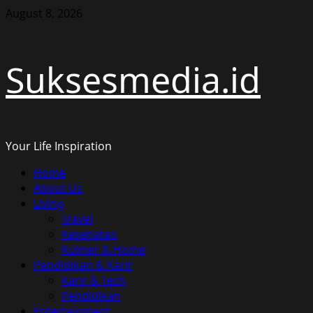
Skip
August 8, 2026
to
content
Suksesmedia.id
Your Life Inspiration
Primary
Home
Menu
About Us
Living
Travel
Kesehatan
Kuliner & Home
Pendidikan & Karir
Karir & Tech
Pendidikan
Entertainment