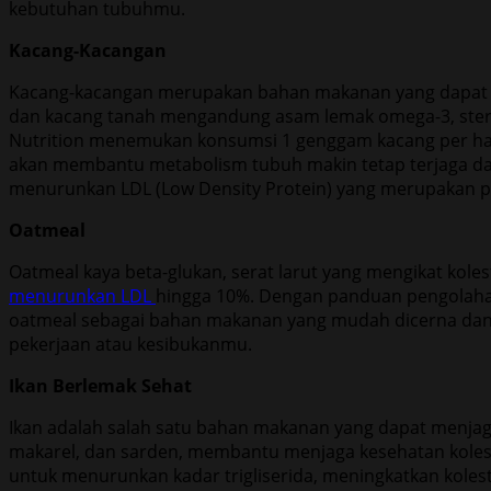
kebutuhan tubuhmu.
Kacang-Kacangan
Kacang-kacangan merupakan bahan makanan yang dapat me
dan kacang tanah mengandung asam lemak omega-3, sterol
Nutrition menemukan konsumsi 1 genggam kacang per hari
akan membantu metabolism tubuh makin tetap terjaga dan 
menurunkan LDL (Low Density Protein) yang merupakan pla
Oatmeal
Oatmeal kaya beta-glukan, serat larut yang mengikat kol
menurunkan LDL
hingga 10%. Dengan panduan pengolaha
oatmeal sebagai bahan makanan yang mudah dicerna dan t
pekerjaan atau kesibukanmu.
Ikan Berlemak Sehat
Ikan adalah salah satu bahan makanan yang dapat menjaga
makarel, dan sarden, membantu menjaga kesehatan kolester
untuk menurunkan kadar trigliserida, meningkatkan koles