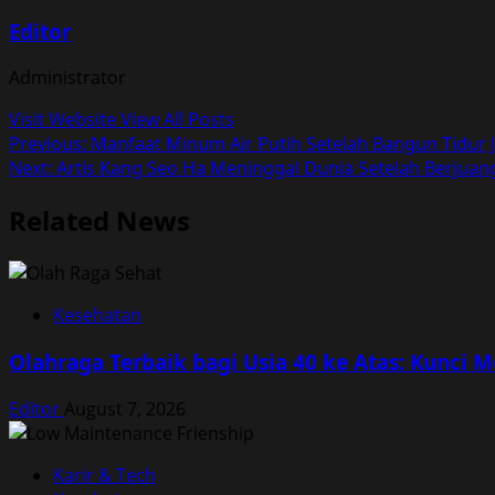
Editor
Administrator
Visit Website
View All Posts
Post
Previous:
Manfaat Minum Air Putih Setelah Bangun Tidur 
Next:
Artis Kang Seo Ha Meninggal Dunia Setelah Berjua
navigation
Related News
Kesehatan
Olahraga Terbaik bagi Usia 40 ke Atas: Kunci 
Editor
August 7, 2026
Karir & Tech