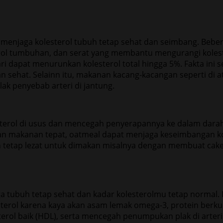
njaga kolesterol tubuh tetap sehat dan seimbang. Bebera
 tumbuhan, dan serat yang membantu mengurangi kolesterol
 dapat menurunkan kolesterol total hingga 5%. Fakta ini
sehat. Selainn itu, makanan kacang-kacangan seperti di a
k penyebab arteri di jantung.
esterol di usus dan mencegah penyerapannya ke dalam dara
n makanan tepat, oatmeal dapat menjaga keseimbangan ko
etap lezat untuk dimakan misalnya dengan membuat cake at
 tubuh tetap sehat dan kadar kolesterolmu tetap normal. I
ol karena kaya akan asam lemak omega-3, protein berkualit
terol baik (HDL), serta mencegah penumpukan plak di arter