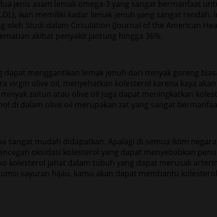
, dua jenis asam lemak omega-3 yang sangat bermanfaat u
DL), ikan memiliki kadar lemak jenuh yang sangat rendah. I
g oleh Studi dalam Circulation (Journal of the American H
ematian akibat penyakit jantung hingga 36%.
g dapat menggantikan lemak jenuh dari minyak goreng bia
a virgin olive oil, menyehatkan kolesterol karena kaya aka
, minyak zaitun atau olive oil juga dapat meningkatkan kole
enol di dalam olive oil merupakan zat yang sangat bermanf
angat mudah didapatkan. Apalagi di semua iklim negara, s
mencegah oksidasi kolesterol yang dapat menyebabkan penum
ko kolesterol jahat dalam tubuh yang dapat merusak arterim
msi sayuran hijau, kamu akan dapat membantu kolesterol