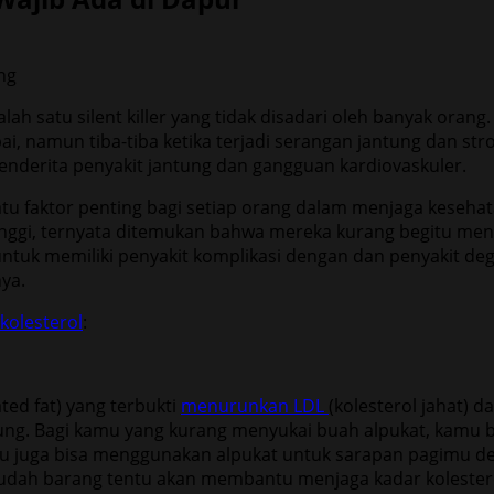
lah satu silent killer yang tidak disadari oleh banyak orang
ai, namun tiba-tiba ketika terjadi serangan jantung dan str
penderita penyakit jantung dan gangguan kardiovaskuler.
tu faktor penting bagi setiap orang dalam menjaga kesehata
 tinggi, ternyata ditemukan bahwa mereka kurang begitu men
untuk memiliki penyakit komplikasi dengan dan penyakit deg
nya.
olesterol
:
ed fat) yang terbukti
menurunkan LDL
(kolesterol jahat) d
ng. Bagi kamu yang kurang menyukai buah alpukat, kamu b
amu juga bisa menggunakan alpukat untuk sarapan pagimu d
udah barang tentu akan membantu menjaga kadar kolestero