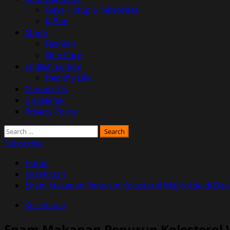
Gaya Hidup & Selebritas
K-Pop
Mode
Fashion
Skin Care
English Edition
Healthy Life
Contact Us
Disclaimer
Privacy Policy
Search
for:
Subscribe
Home
Kesehatan
Enam Makanan Penurun Kolesterol Wajib Ada di Dap
Kesehatan
Enam Makanan Penurun Kolesterol W