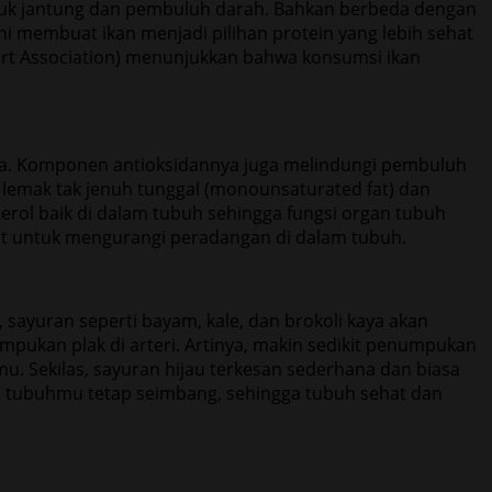
ntuk jantung dan pembuluh darah. Bahkan berbeda dengan
ni membuat ikan menjadi pilihan protein yang lebih sehat
eart Association) menunjukkan bahwa konsumsi ikan
sa. Komponen antioksidannya juga melindungi pembuluh
n lemak tak jenuh tunggal (monounsaturated fat) dan
sterol baik di dalam tubuh sehingga fungsi organ tubuh
aat untuk mengurangi peradangan di dalam tubuh.
ayuran seperti bayam, kale, dan brokoli kaya akan
pukan plak di arteri. Artinya, makin sedikit penumpukan
u. Sekilas, sayuran hijau terkesan sederhana dan biasa
 tubuhmu tetap seimbang, sehingga tubuh sehat dan