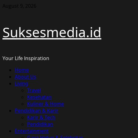
Skip
August 9, 2026
to
content
Suksesmedia.id
Your Life Inspiration
Primary
Home
Menu
About Us
Living
Travel
Kesehatan
Kuliner & Home
Pendidikan & Karir
Karir & Tech
Pendidikan
Entertainment
Gaya Hidup & Selebritas