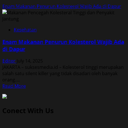
Enam Makanan Penurun Kolesterol Wajib Ada di Dapur
Kesehatan
Enam Makanan Penurun Kolesterol Wajib Ada
di Dapur
Editor
July 14, 2025
JAKARTA – suksesmedia.id – Kolesterol tinggi merupakan
salah satu silent killer yang tidak disadari oleh banyak
orang....
Read
Read More
more
about
Enam
Conect With Us
Makanan
Penurun
Kolesterol