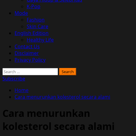
K-Pop
Mode
Fashion
Skin Care
English Edition
Healthy Life
Contact Us
Disclaimer
Privacy Policy
Search
for:
Subscribe
Home
Cara menurunkan kolesterol secara alami
Cara menurunkan
kolesterol secara alami