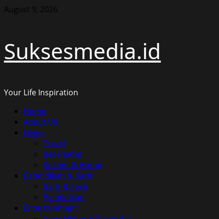
Skip
August 9, 2026
to
content
Suksesmedia.id
Your Life Inspiration
Primary
Home
Menu
About Us
Living
Travel
Kesehatan
Kuliner & Home
Pendidikan & Karir
Karir & Tech
Pendidikan
Entertainment
Gaya Hidup & Selebritas