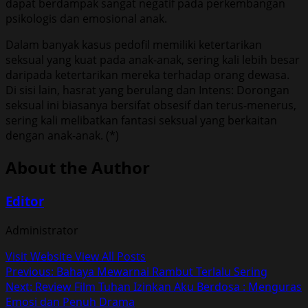
dapat berdampak sangat negatif pada perkembangan
psikologis dan emosional anak.
Dalam banyak kasus pedofil memiliki ketertarikan
seksual yang kuat pada anak-anak, sering kali lebih besar
daripada ketertarikan mereka terhadap orang dewasa.
Di sisi lain, hasrat yang berulang dan Intens: Dorongan
seksual ini biasanya bersifat obsesif dan terus-menerus,
sering kali melibatkan fantasi seksual yang berkaitan
dengan anak-anak. (*)
About the Author
Editor
Administrator
Visit Website
View All Posts
Post
Previous:
Bahaya Mewarnai Rambut Terlalu Sering
Next:
Review Film Tuhan Izinkan Aku Berdosa : Menguras
navigation
Emosi dan Penuh Drama