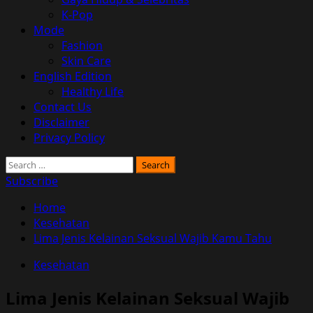
K-Pop
Mode
Fashion
Skin Care
English Edition
Healthy Life
Contact Us
Disclaimer
Privacy Policy
Search
for:
Subscribe
Home
Kesehatan
Lima Jenis Kelainan Seksual Wajib Kamu Tahu
Kesehatan
Lima Jenis Kelainan Seksual Wajib