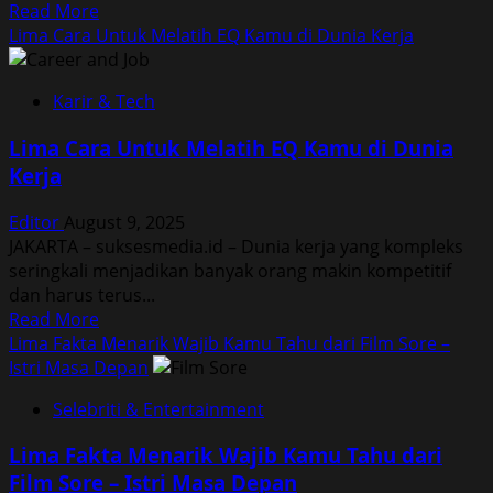
Read
Read More
Korea
more
Lima Cara Untuk Melatih EQ Kamu di Dunia Kerja
about
Lima
Karir & Tech
Alasan
Dampak
Lima Cara Untuk Melatih EQ Kamu di Dunia
Buruk
Kerja
Makan
Malam
Editor
August 9, 2025
Terlalu
JAKARTA – suksesmedia.id – Dunia kerja yang kompleks
Larut
seringkali menjadikan banyak orang makin kompetitif
dan harus terus...
Read
Read More
more
Lima Fakta Menarik Wajib Kamu Tahu dari Film Sore –
about
Istri Masa Depan
Lima
Selebriti & Entertainment
Cara
Untuk
Lima Fakta Menarik Wajib Kamu Tahu dari
Melatih
Film Sore – Istri Masa Depan
EQ