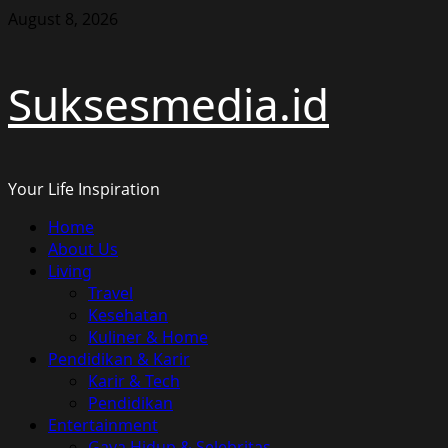
Skip
August 8, 2026
to
content
Suksesmedia.id
Your Life Inspiration
Primary
Home
Menu
About Us
Living
Travel
Kesehatan
Kuliner & Home
Pendidikan & Karir
Karir & Tech
Pendidikan
Entertainment
Gaya Hidup & Selebritas