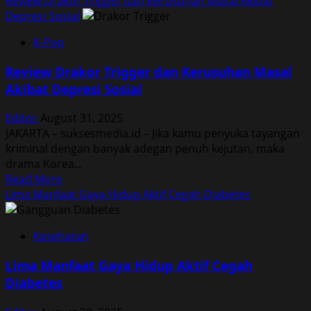
Review Drakor Trigger dan Kerusuhan Masal Akibat
Depresi Sosial
K-Pop
Review Drakor Trigger dan Kerusuhan Masal
Akibat Depresi Sosial
Editor
August 31, 2025
JAKARTA – suksesmedia.id – Jika kamu penyuka tayangan
kriminal dengan banyak adegan penuh kejutan, maka
drama Korea...
Read
Read More
more
Lima Manfaat Gaya Hidup Aktif Cegah Diabetes
about
Review
Kesehatan
Drakor
Trigger
Lima Manfaat Gaya Hidup Aktif Cegah
dan
Diabetes
Kerusuhan
Masal