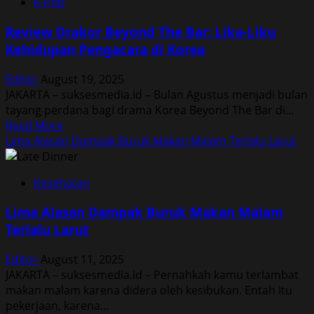
K-Pop
Makanan
Khas
Review Drakor Beyond The Bar: Lika-Liku
Indonesia
Kehidupan Pengacara di Korea
yang
Hampir
Editor
August 19, 2025
Punah
JAKARTA – suksesmedia.id – Bulan Agustus menjadi bulan
tayang perdana bagi drama Korea Beyond The Bar di...
Read
Read More
more
Lima Alasan Dampak Buruk Makan Malam Terlalu Larut
about
Review
Kesehatan
Drakor
Beyond
Lima Alasan Dampak Buruk Makan Malam
The
Terlalu Larut
Bar:
Lika-
Editor
August 11, 2025
Liku
JAKARTA – suksesmedia.id – Pernahkah kamu terlambat
Kehidupan
makan malam karena didera oleh kesibukan. Entah itu
Pengacara
pekerjaan, karena...
di