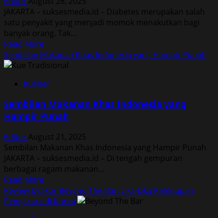
Editor
August 28, 2025
Akibat
JAKARTA – suksesmedia.id – Diabetes merupakan salah
Depresi
satu penyakit yang menjadi momok menakutkan bagi
Sosial
banyak orang. Tak...
Read
Read More
more
Sembilan Makanan Khas Indonesia yang Hampir Punah
about
Lima
Kuliner
Manfaat
Gaya
Sembilan Makanan Khas Indonesia yang
Hidup
Hampir Punah
Aktif
Cegah
Editor
August 21, 2025
Diabetes
Sembilan Makanan Khas Indonesia yang Hampir Punah
JAKARTA – suksesmedia.id – Di tengah gempuran
berbagai ragam makanan...
Read
Read More
more
Review Drakor Beyond The Bar: Lika-Liku Kehidupan
about
Pengacara di Korea
Sembilan