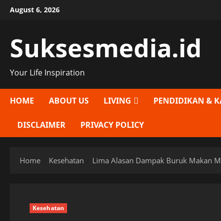
Skip
August 6, 2026
to
content
Suksesmedia.id
Your Life Inspiration
HOME
ABOUT US
LIVING
PENDIDIKAN & K
DISCLAIMER
PRIVACY POLICY
Home
Kesehatan
Lima Alasan Dampak Buruk Makan Ma
Kesehatan