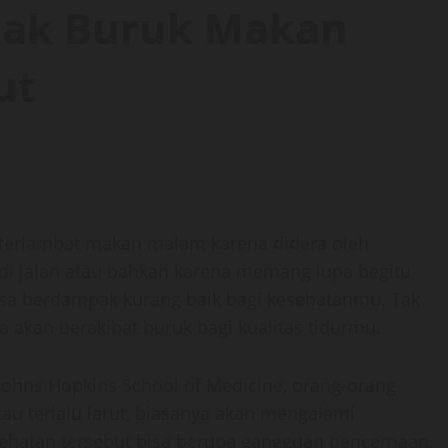
pak Buruk Makan
ut
terlambat makan malam karena didera oleh
 di jalan atau bahkan karena memang lupa begitu
 bisa berdampak kurang baik bagi kesehatanmu. Tak
a akan berakibat buruk bagi kualitas tidurmu.
Johns Hopkins School of Medicine, orang-orang
au terlalu larut, biasanya akan mengalami
hatan tersebut bisa berupa gangguan pencernaan,