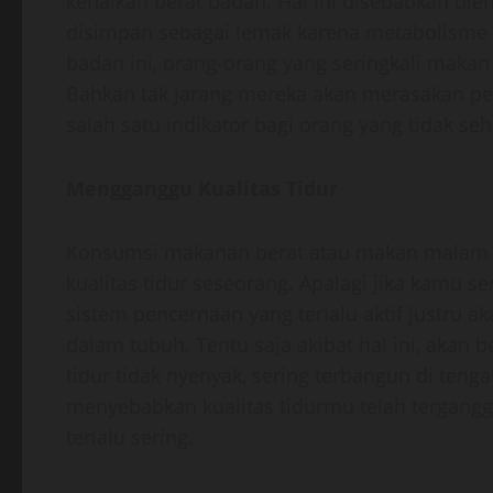
kenaikan berat badan. Hal ini disebabkan ol
disimpan sebagai lemak karena metabolisme m
badan ini, orang-orang yang seringkali makan
Bahkan tak jarang mereka akan merasakan pe
salah satu indikator bagi orang yang tidak se
Mengganggu Kualitas Tidur
Konsumsi makanan berat atau makan malam 
kualitas tidur seseorang. Apalagi jika kamu s
sistem pencernaan yang terlalu aktif justru a
dalam tubuh. Tentu saja akibat hal ini, akan 
tidur tidak nyenyak, sering terbangun di tenga
menyebabkan kualitas tidurmu telah tergang
terlalu sering.