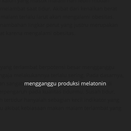
eh kalori yang masuk malam hari lebih mudah
elambat saat tidur. Akibat dari kenaikan berat
 malam terlalu larut akan mengalami obesitas.
nambahan lingkar perut yang justru merupakan
hat karena mengalami obesitas.
yang terlambat berpotensi besar mengganggu
engaja melakukannya terlalu sering. Pada dasarnya,
kan sangat
mengganggu produksi melatonin
di
berpengaruh pada kualitas tidurmu. Susah tidur,
h tertidur hanyalah sebagian kecil indikator yang
gu akibat kebiasaan makan malam terlambat yang