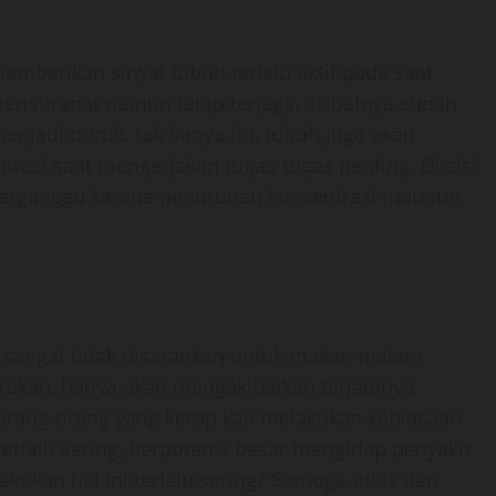
emberikan sinyal tubuh terlalu aktif pada saat
eristirahat namun tetap terjaga, akibatnya sudah
enjadi buruk. tak hanya itu, tubuh juga akan
trasi saat mengerjakan tugas-tugas penting. Di sisi
g terganggu karena penurunan konsentrasi maupun
s, sangat tidak disarankan untuk makan malam
 lakukan, hanya akan mengakibatkan terjadinya
 orang-orang yang kerap kali melakukan kebiasaan
terlalu sering, berpotensi besar mengidap penyakit
kukan hal ini terlalu sering? Semoga tidak dan