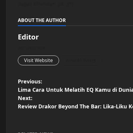
dapat dihindari ya…(*)
ABOUT THE AUTHOR
Editor
Administrator
Visit Website
View All Posts
P
Previous:
Lima Cara Untuk Melatih EQ Kamu di Dunia
o
Next:
s
Review Drakor Beyond The Bar: Lika-Liku 
t
n