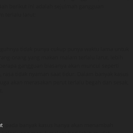
ah berikut ini adalah sejulmah gangguan
terlalu larut:
gguhnya tidak punya cukup punya waktu lama untuk
ng-orang yang makan malam terlalu larut, lebih
erapa gangguan biasanya akan muncul seperti
, rasa tidak nyaman saat tidur. Dalam banyak kasus
juga akan merasakan perut terlalu begah dan sesak,
t.
ut
, pada banyak kasus hanya akan menambah