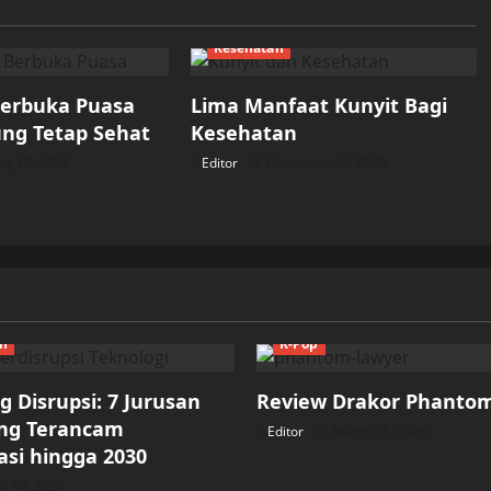
Kesehatan
Berbuka Puasa
Lima Manfaat Kunyit Bagi
ng Tetap Sehat
Kesehatan
ry 19, 2026
Editor
December 13, 2025
ch
K-Pop
 Disrupsi: 7 Jurusan
Review Drakor Phanto
ang Terancam
Editor
March 31, 2026
si hingga 2030
il 18, 2026