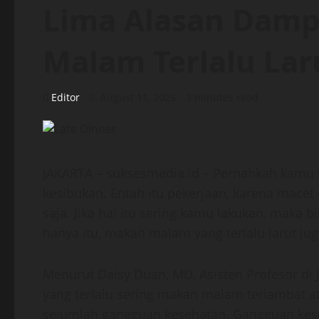
Lima Alasan Dam
Malam Terlalu Lar
Editor
August 11, 2025
3 minutes read
JAKARTA – suksesmedia.id – Pernahkah kamu 
kesibukan. Entah itu pekerjaan, karena macet
saja. Jika hal itu sering kamu lakukan, maka
hanya itu, makan malam yang terlalu larut jug
Menurut Daisy Duan, MD, Asisten Profesor di 
yang terlalu sering makan malam terlambat at
sejumlah gangguan kesehatan. Gangguan kese