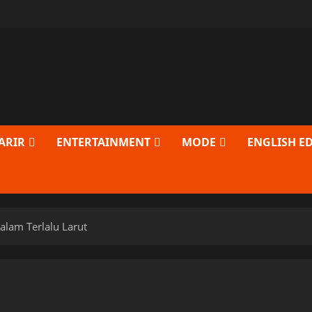
ARIR
ENTERTAINMENT
MODE
ENGLISH E
lam Terlalu Larut