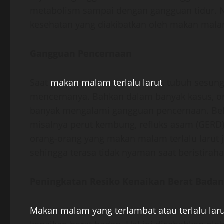
metabolism sampai dengan gangguan tidur. N
kesehatan yang diakibatkan oleh makan malam 
Gangguan Pencernaan
Saat
makan malam terlalu larut
, tubuh sesun
mencernanya. Bahkan dalam banyak kasus, ora
banyak mengalami gangguan pencernaan. Beb
misalnya perut kembung, refluks asam (GERD)
orang-orang yang makan malam terlalu larut 
sehingga terasa tidak nyaman saat beristiraha
Peningkatan Resiko Kenaikan Berat Badan
Makan malam yang terlambat atau terlalu lar