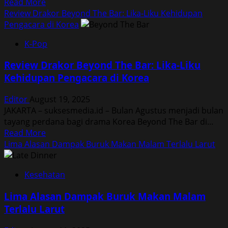
Read
Read More
more
Review Drakor Beyond The Bar: Lika-Liku Kehidupan
about
Pengacara di Korea
Sembilan
K-Pop
Makanan
Khas
Review Drakor Beyond The Bar: Lika-Liku
Indonesia
Kehidupan Pengacara di Korea
yang
Hampir
Editor
August 19, 2025
Punah
JAKARTA – suksesmedia.id – Bulan Agustus menjadi bulan
tayang perdana bagi drama Korea Beyond The Bar di...
Read
Read More
more
Lima Alasan Dampak Buruk Makan Malam Terlalu Larut
about
Review
Kesehatan
Drakor
Beyond
Lima Alasan Dampak Buruk Makan Malam
The
Terlalu Larut
Bar:
Lika-