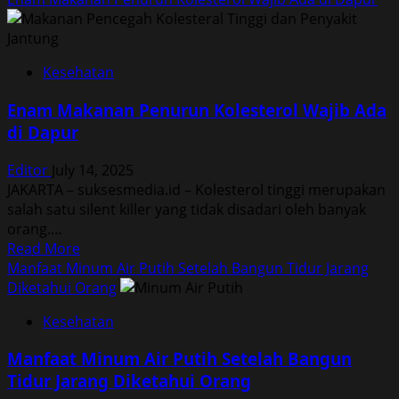
about
Artis
Kang
Kesehatan
Seo
Ha
Enam Makanan Penurun Kolesterol Wajib Ada
Meninggal
di Dapur
Dunia
Setelah
Editor
July 14, 2025
Berjuang
JAKARTA – suksesmedia.id – Kolesterol tinggi merupakan
Melawan
salah satu silent killer yang tidak disadari oleh banyak
Kanker
orang....
Read
Read More
more
Manfaat Minum Air Putih Setelah Bangun Tidur Jarang
about
Diketahui Orang
Enam
Kesehatan
Makanan
Penurun
Manfaat Minum Air Putih Setelah Bangun
Kolesterol
Tidur Jarang Diketahui Orang
Wajib