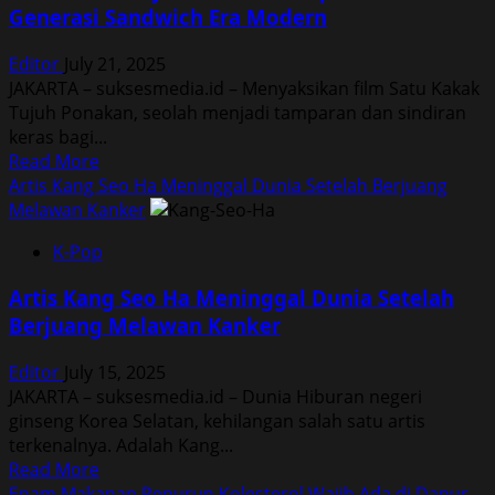
Generasi Sandwich Era Modern
Kepribadianmu
Editor
July 21, 2025
JAKARTA – suksesmedia.id – Menyaksikan film Satu Kakak
Tujuh Ponakan, seolah menjadi tamparan dan sindiran
keras bagi...
Read
Read More
more
Artis Kang Seo Ha Meninggal Dunia Setelah Berjuang
about
Melawan Kanker
Satu
K-Pop
Kakak
Tujuh
Artis Kang Seo Ha Meninggal Dunia Setelah
Ponakan:
Berjuang Melawan Kanker
Kepahitan
Generasi
Editor
July 15, 2025
Sandwich
JAKARTA – suksesmedia.id – Dunia Hiburan negeri
Era
ginseng Korea Selatan, kehilangan salah satu artis
Modern
terkenalnya. Adalah Kang...
Read
Read More
more
Enam Makanan Penurun Kolesterol Wajib Ada di Dapur