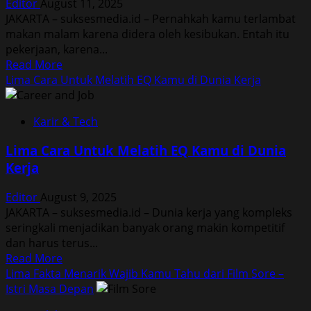
Editor
August 11, 2025
Liku
JAKARTA – suksesmedia.id – Pernahkah kamu terlambat
Kehidupan
makan malam karena didera oleh kesibukan. Entah itu
Pengacara
pekerjaan, karena...
di
Read
Read More
Korea
more
Lima Cara Untuk Melatih EQ Kamu di Dunia Kerja
about
Lima
Karir & Tech
Alasan
Dampak
Lima Cara Untuk Melatih EQ Kamu di Dunia
Buruk
Kerja
Makan
Malam
Editor
August 9, 2025
Terlalu
JAKARTA – suksesmedia.id – Dunia kerja yang kompleks
Larut
seringkali menjadikan banyak orang makin kompetitif
dan harus terus...
Read
Read More
more
Lima Fakta Menarik Wajib Kamu Tahu dari Film Sore –
about
Istri Masa Depan
Lima