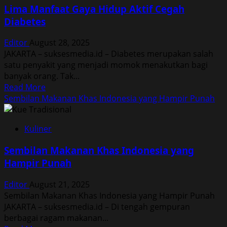
Trigger
Lima Manfaat Gaya Hidup Aktif Cegah
dan
Diabetes
Kerusuhan
Masal
Editor
August 28, 2025
Akibat
JAKARTA – suksesmedia.id – Diabetes merupakan salah
Depresi
satu penyakit yang menjadi momok menakutkan bagi
Sosial
banyak orang. Tak...
Read
Read More
more
Sembilan Makanan Khas Indonesia yang Hampir Punah
about
Lima
Kuliner
Manfaat
Gaya
Sembilan Makanan Khas Indonesia yang
Hidup
Hampir Punah
Aktif
Cegah
Editor
August 21, 2025
Diabetes
Sembilan Makanan Khas Indonesia yang Hampir Punah
JAKARTA – suksesmedia.id – Di tengah gempuran
berbagai ragam makanan...