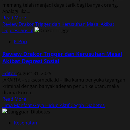
memang telah menjadi daya tarik bagi banyak orang.
Apalagi jika...
Read
Read More
more
Review Drakor Trigger dan Kerusuhan Masal Akibat
about
Depresi Sosial
Lima
K-Pop
Kota
Termahal
Review Drakor Trigger dan Kerusuhan Masal
di
Akibat Depresi Sosial
Indonesia
Wajib
Editor
August 31, 2025
Kamu
JAKARTA – suksesmedia.id – Jika kamu penyuka tayangan
Tahu
kriminal dengan banyak adegan penuh kejutan, maka
drama Korea...
Read
Read More
more
Lima Manfaat Gaya Hidup Aktif Cegah Diabetes
about
Review
Kesehatan
Drakor