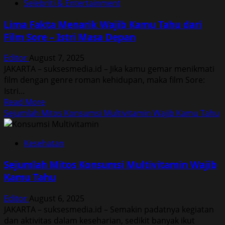
Selebriti & Entertainment
Cara
Untuk
Lima Fakta Menarik Wajib Kamu Tahu dari
Melatih
Film Sore – Istri Masa Depan
EQ
Kamu
Editor
August 7, 2025
di
JAKARTA – suksesmedia.id – Jika kamu gemar menikmati
Dunia
film dengan genre roman kehidupan, maka film Sore:
Kerja
Istri...
Read
Read More
more
Sejumlah Mitos Konsumsi Multivitamin Wajib Kamu Tahu
about
Lima
Kesehatan
Fakta
Menarik
Sejumlah Mitos Konsumsi Multivitamin Wajib
Wajib
Kamu Tahu
Kamu
Tahu
Editor
August 6, 2025
dari
JAKARTA – suksesmedia.id – Semakin padatnya kegiatan
Film
dan aktivitas dalam keseharian, sedikit banyak ikut
Sore