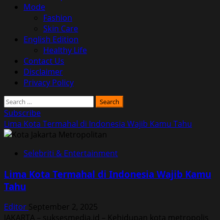
Mode
Fashion
Skin Care
English Edition
Healthy Life
Contact Us
Disclaimer
Privacy Policy
Search
for:
Subscribe
Lima Kota Termahal di Indonesia Wajib Kamu Tahu
Selebriti & Entertainment
Lima Kota Termahal di Indonesia Wajib Kamu
Tahu
Editor
September 2, 2025
JAKARTA – suksesmedia.id – Kehidupan kota metropolis