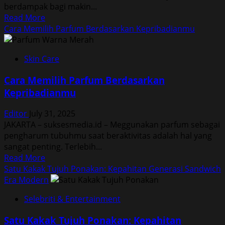
berdampak bagi makin...
–
Read
Read More
Istri
more
Cara Memilih Parfum Berdasarkan Kepribadianmu
Masa
about
Depan
Sejumlah
Skin Care
Mitos
Konsumsi
Cara Memilih Parfum Berdasarkan
Multivitamin
Kepribadianmu
Wajib
Kamu
Editor
July 31, 2025
Tahu
JAKARTA – suksesmedia.id – Meggunakan parfum sebagai
pengharum tubuhmu saat beraktivitas adalah hal yang
sangat penting. Terlebih...
Read
Read More
more
Satu Kakak Tujuh Ponakan: Kepahitan Generasi Sandwich
about
Era Modern
Cara
Selebriti & Entertainment
Memilih
Parfum
Satu Kakak Tujuh Ponakan: Kepahitan
Berdasarkan