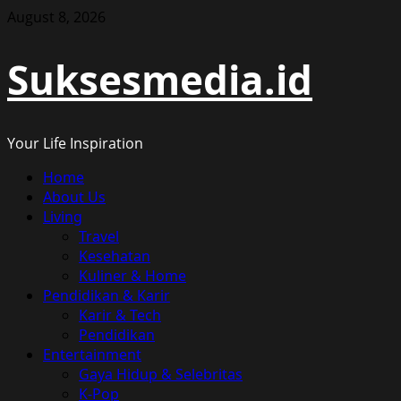
Skip
August 8, 2026
to
content
Suksesmedia.id
Your Life Inspiration
Primary
Home
Menu
About Us
Living
Travel
Kesehatan
Kuliner & Home
Pendidikan & Karir
Karir & Tech
Pendidikan
Entertainment
Gaya Hidup & Selebritas
K-Pop