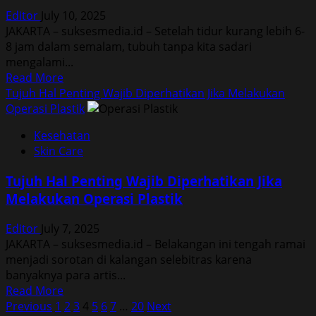
Ada
Editor
July 10, 2025
di
JAKARTA – suksesmedia.id – Setelah tidur kurang lebih 6-
Dapur
8 jam dalam semalam, tubuh tanpa kita sadari
mengalami...
Read
Read More
more
Tujuh Hal Penting Wajib Diperhatikan Jika Melakukan
about
Operasi Plastik
Manfaat
Kesehatan
Minum
Skin Care
Air
Putih
Tujuh Hal Penting Wajib Diperhatikan Jika
Setelah
Melakukan Operasi Plastik
Bangun
Tidur
Editor
July 7, 2025
Jarang
JAKARTA – suksesmedia.id – Belakangan ini tengah ramai
Diketahui
menjadi sorotan di kalangan selebitras karena
Orang
banyaknya para artis...
Read
Read More
Posts
more
Previous
1
2
3
4
5
6
7
…
20
Next