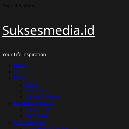
Skip
August 8, 2026
to
content
Suksesmedia.id
Your Life Inspiration
Primary
Home
Menu
About Us
Living
Travel
Kesehatan
Kuliner & Home
Pendidikan & Karir
Karir & Tech
Pendidikan
Entertainment
Gaya Hidup & Selebritas