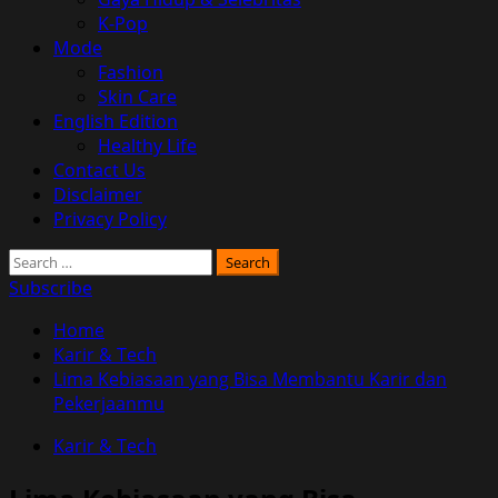
K-Pop
Mode
Fashion
Skin Care
English Edition
Healthy Life
Contact Us
Disclaimer
Privacy Policy
Search
for:
Subscribe
Home
Karir & Tech
Lima Kebiasaan yang Bisa Membantu Karir dan
Pekerjaanmu
Karir & Tech