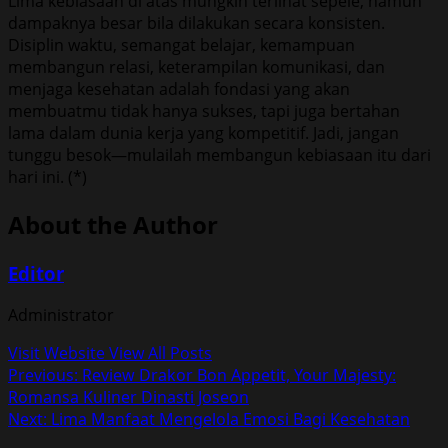
Lima kebiasaan di atas mungkin terlihat sepele, namun
dampaknya besar bila dilakukan secara konsisten.
Disiplin waktu, semangat belajar, kemampuan
membangun relasi, keterampilan komunikasi, dan
menjaga kesehatan adalah fondasi yang akan
membuatmu tidak hanya sukses, tapi juga bertahan
lama dalam dunia kerja yang kompetitif. Jadi, jangan
tunggu besok—mulailah membangun kebiasaan itu dari
hari ini. (*)
About the Author
Editor
Administrator
Visit Website
View All Posts
Post
Previous:
Review Drakor Bon Appetit, Your Majesty:
Romansa Kuliner Dinasti Joseon
navigation
Next:
Lima Manfaat Mengelola Emosi Bagi Kesehatan