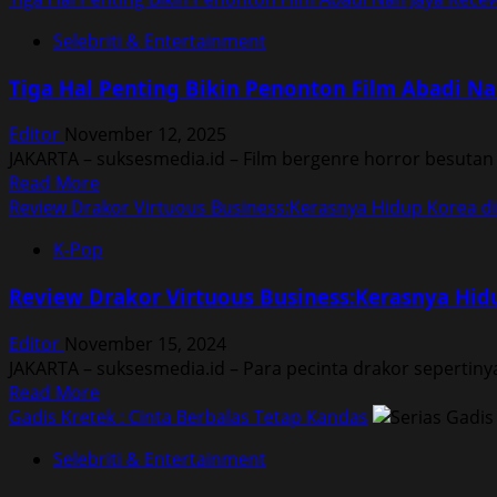
Selebriti & Entertainment
Tiga Hal Penting Bikin Penonton Film Abadi N
Editor
November 12, 2025
JAKARTA – suksesmedia.id – Film bergenre horror besutan su
Read
Read More
more
Review Drakor Virtuous Business:Kerasnya Hidup Korea di
about
K-Pop
Tiga
Hal
Review Drakor Virtuous Business:Kerasnya Hidu
Penting
Bikin
Editor
November 15, 2024
Penonton
JAKARTA – suksesmedia.id – Para pecinta drakor sepertiny
Film
Read
Read More
Abadi
more
Gadis Kretek : Cinta Berbalas Tetap Kandas
Nan
about
Jaya
Selebriti & Entertainment
Review
Kecewa
Drakor