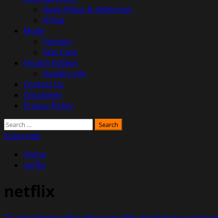
Gaya Hidup & Selebritas
K-Pop
Mode
Fashion
Skin Care
English Edition
Healthy Life
Contact Us
Disclaimer
Privacy Policy
Search
for:
Subscribe
Home
netflix
netflix
Tiga Hal Penting Bikin Penonton Film Abadi Nan Jaya Kece