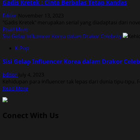
Gadis Kretek : Cinta Berbalas Tetap Kandas
Virtuous
Business:Kerasnya
Editor
November 13, 2023
Hidup
"Gadis Kretek" merupakan serial yang diadaptasi dari nove
Korea
Read
Read More
di
more
Sisi Gelap Influencer Korea dalam Drakor Celebrity
Era
about
90-
K-Pop
Gadis
an
Kretek
Sisi Gelap Influencer Korea dalam Drakor Celeb
:
Cinta
Editor
July 4, 2023
Berbalas
Kehidupan para influencer tak lepas dari dunia tipu-tipu.
Tetap
Read
Read More
Kandas
more
about
Sisi
Conect With Us
Gelap
Influencer
Korea
dalam