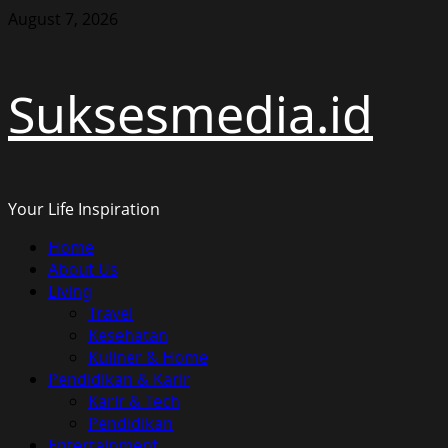
Skip
August 7, 2026
to
content
Suksesmedia.id
Your Life Inspiration
Primary
Home
Menu
About Us
Living
Travel
Kesehatan
Kuliner & Home
Pendidikan & Karir
Karir & Tech
Pendidikan
Entertainment