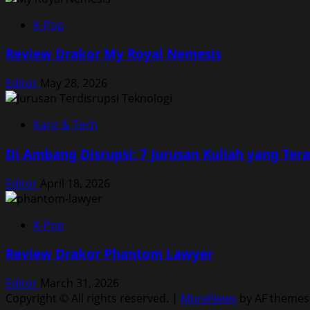
K-Pop
Review Drakor My Royal Nemesis
Editor
May 28, 2026
Karir & Tech
Di Ambang Disrupsi: 7 Jurusan Kuliah yang Te
Editor
April 18, 2026
K-Pop
Review Drakor Phantom Lawyer
Editor
March 31, 2026
Copyright © All rights reserved.
|
MoreNews
by AF themes