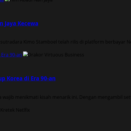
an Jaya Kecewa
tradara Kimo Stamboel telah rilis di platform berbayar Netf
 Era 90-an
p Korea di Era 90-an
a wajib menikmati kisah menarik ini. Dengan mengambil sett