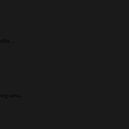
lix....
ing tema...