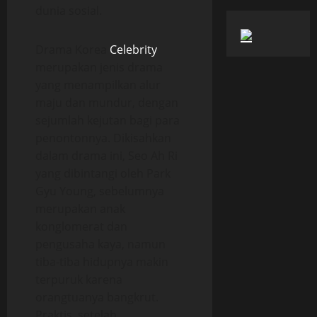
dunia sosial.
Drama Korea
Celebrity
merupakan jenis drama
yang menampilkan alur
maju dan mundur, dengan
sejumlah kejutan bagi para
penontonnya. Dikisahkan
dalam drama ini, Seo Ah Ri
yang dibintangi oleh Park
Gyu Young, sebelumnya
merupakan anak
konglomerat dan
pengusaha kaya, namun
tiba-tiba hidupnya makin
terpuruk karena
orangtuanya bangkrut.
Praktis, setelah