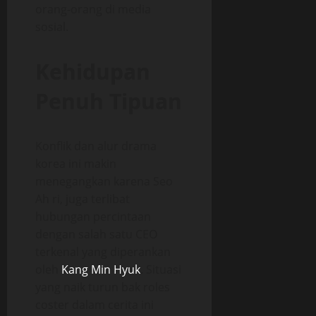
orang-orang di media
sosial.
Kehidupan
Penuh Tipuan
Konflik dan alur drama
korea ini makin
menegangkan karena Seo
Ah ri, juga terlibat
hubungan percintaan
dengan salah satu CEO
terkenal yang diperankan
oleh
Kang Min Hyuk
. Situasi
yang naik turun bak roles
coster dalam cerita ini