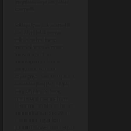
membantunya berjualan
kosmetik.
Sebagai penjual kosmetik,
Seo Ah ri tidak punya
pilihan selain harus
menjual produk makin
banyak agar bisa
mendapatkan bonus
penjualan. Namun
sayangnya, Seo Ah ri justru
dimanfaatkan dan ditipu
oleh Oh Min Ye, yang
cenderung manipulative.
Faktanya, Oh Min Ye hanya
memanfaatkan Seo Ah ri
untuk meningkatkan
jumlah follower dan respon