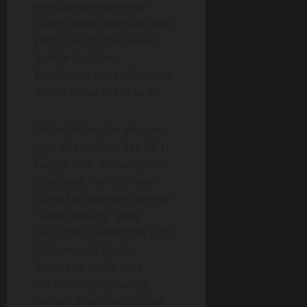
menjadikan penonton
makin gemas dengan akhir
cerita dari drama Korea
belatar belakang
kehidupan, para influencer
media sosial di Korea ini.
Dalam beberapa adegan
juga ditampilkan Seo Ah ri
sangat baik, menampilkan
emosinya. Terlebih saat
harus berhadapan dengan
“Gabin Society” yang
merupakan kelompok para
influencer di Korea.
Beberapa intrik, para
influencer yang saling
menjatuhkan, menghujat