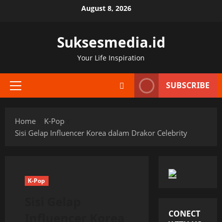
Skip
August 8, 2026
to
content
Suksesmedia.id
Your Life Inspiration
SUBSCRIBE
Primary
Menu
Home
K-Pop
Sisi Gelap Influencer Korea dalam Drakor Celebrity
K-Pop
Sisi Gelap
CONECT
Influencer Korea