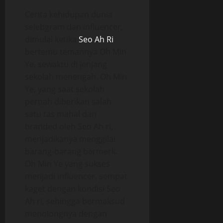
Cerita kehidupan dunia
selebgram dan influencer,
dimulai ketika
Seo Ah Ri
bertemu temannya Oh Min
Ye, sewaktu di jenjang
sekolah menengah. Oh Min
Ye, yang saat sekolah
pernah diberikan salah
satu tas mahal dan
branded oleh Seo Ah ri,
menjadikanya menggilai
barang-barang bermerk.
Oh Min Ye yang sukses
menjadi influencer, sempat
kaget dengan kondisi Seo
Ah ri, sehingga bermaksud
menolongnya dengan