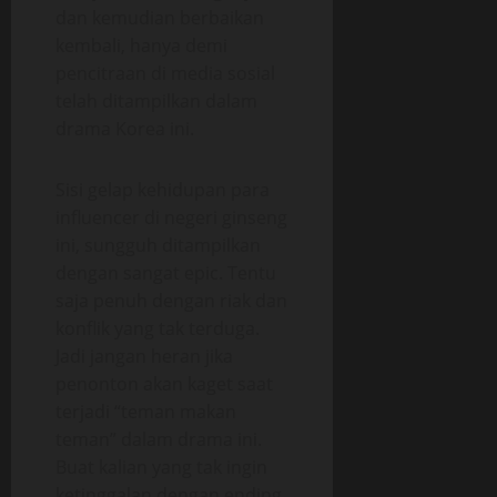
dan kemudian berbaikan
kembali, hanya demi
pencitraan di media sosial
telah ditampilkan dalam
drama Korea ini.
Sisi gelap kehidupan para
influencer di negeri ginseng
ini, sungguh ditampilkan
dengan sangat epic. Tentu
saja penuh dengan riak dan
konflik yang tak terduga.
Jadi jangan heran jika
penonton akan kaget saat
terjadi “teman makan
teman” dalam drama ini.
Buat kalian yang tak ingin
ketinggalan dengan ending