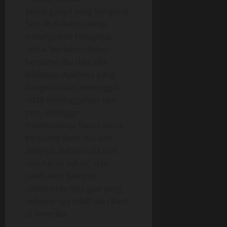
keluarganya yang bangkrut
Seo Ah Ri harus tetap
melanjutkan hidupnya,
untuk bertahan hidup
bersama ibu dan adik
lelakinya. Ayahnya yang
bangkrut dan meninggal
tidak meninggalkan apa
pun, sehingga
membuatnya harus terus
berjuang demi ibu dan
adiknya. Bahkan dia pun
rela harus keluar, dari
salah satu kampus
universitas Ivy Ligue yang
sebenarnya telah dia jalani
di Amerika.