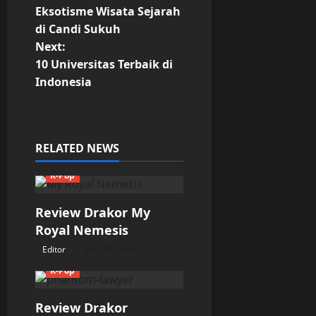
Eksotisme Wisata Sejarah
o
di Candi Sukuh
Next:
s
10 Universitas Terbaik di
t
Indonesia
n
a
RELATED NEWS
v
K-Pop
i
Review Drakor My
g
Royal Nemesis
Editor
May 28, 2026
a
K-Pop
t
Review Drakor