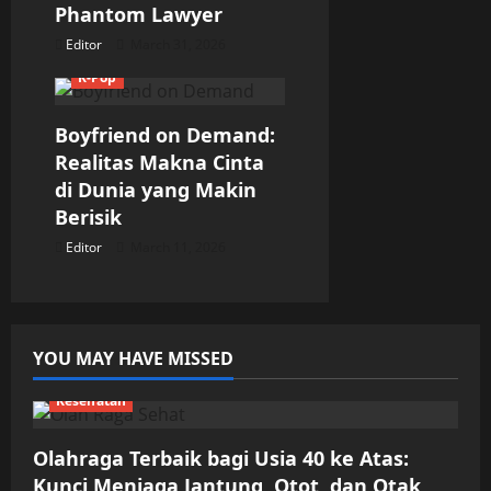
i
Phantom Lawyer
Editor
March 31, 2026
o
K-Pop
n
Boyfriend on Demand:
Realitas Makna Cinta
di Dunia yang Makin
Berisik
Editor
March 11, 2026
YOU MAY HAVE MISSED
Kesehatan
Olahraga Terbaik bagi Usia 40 ke Atas:
Kunci Menjaga Jantung, Otot, dan Otak