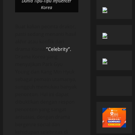
Dunia Tipu-Tipu Influencer
Korea
Buat kalian pecinta drakor,
pasti sedang menanti hasil
akhir atau konflik dari
drama Korea
“Celebrity”.
Drama Korea yang
menyajikan Park Gyu
Young dan Kang Min Hyuk
sebagai pemain utamanya,
sungguh memukau banyak
penonton. Hal ini dapat
dibuktikan dengan respon
penonton yang sangat
antusias, dengan drama
bergenre social dan
kehidupan selebritas di