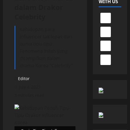
WITH US
dalam Drakor
Celebrity
Kehidupan para
influencer tak lepas dari
dunia tipu-tipu.
Fenomena inilah yang
ditampilkan dalam
drama Korea "Celebrity"
Editor
July 4, 2023
3 minutes read