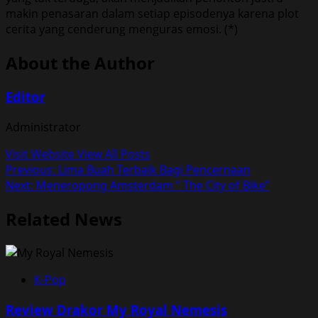
makin penasaran dalam setiap episodenya karena plot
cerita yang cenderung menguras emosi. (*)
About the Author
Editor
Administrator
Visit Website
View All Posts
Post
Previous:
Lima Buah Terbaik Bagi Pencernaan
Next:
Meneropong Amsterdam ” The City of Bike”
navigation
Related News
K-Pop
Review Drakor My Royal Nemesis