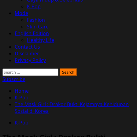
K-Pop
Mode
Fashion
Skin Care
English Edition
Healthy Life
Contact Us
Disclaimer
Privacy Policy
Search
for:
Subscribe
Home
K-Pop
The Mask Girl : Drakor Bukti Kejamnya Kehidupan
Sosial di Korea
K-Pop