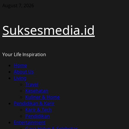
Skip
August 7, 2026
to
content
Suksesmedia.id
Your Life Inspiration
Primary
Home
Menu
About Us
Living
Travel
Kesehatan
Kuliner & Home
Pendidikan & Karir
Karir & Tech
Pendidikan
Entertainment
Gaya Hidup & Selebritas