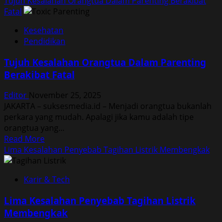
Tujuh Kesalahan Orangtua Dalam Parenting Berakibat
Fatal
Kesehatan
Pendidikan
Tujuh Kesalahan Orangtua Dalam Parenting
Berakibat Fatal
Editor
November 25, 2025
JAKARTA – suksesmedia.id – Menjadi orangtua bukanlah
perkara yang mudah. Apalagi jika kamu adalah tipe
orangtua yang...
Read
Read More
more
Lima Kesalahan Penyebab Tagihan Listrik Membengkak
about
Tujuh
Karir & Tech
Kesalahan
Orangtua
Lima Kesalahan Penyebab Tagihan Listrik
Dalam
Membengkak
Parenting