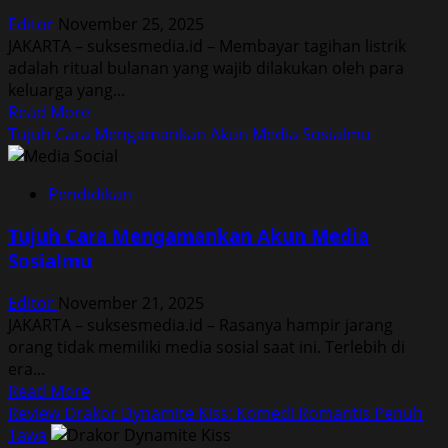
Berakibat
Editor
November 25, 2025
Fatal
JAKARTA – suksesmedia.id – Membayar tagihan listrik
adalah ritual bulanan yang wajib dilakukan oleh para
keluarga yang...
Read
Read More
more
Tujuh Cara Mengamankan Akun Media Sosialmu
about
Lima
Pendidikan
Kesalahan
Penyebab
Tujuh Cara Mengamankan Akun Media
Tagihan
Sosialmu
Listrik
Membengkak
Editor
November 21, 2025
JAKARTA – suksesmedia.id – Rasanya hampir jarang
orang tidak memiliki media sosial saat ini. Terlebih di
era...
Read
Read More
more
Review Drakor Dynamite Kiss: Komedi Romantis Penuh
about
Tawa