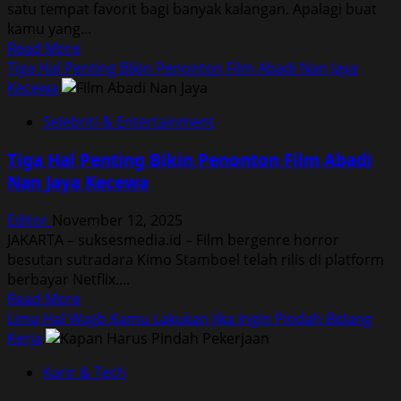
satu tempat favorit bagi banyak kalangan. Apalagi buat
kamu yang...
Read
Read More
more
Tiga Hal Penting Bikin Penonton Film Abadi Nan Jaya
about
Kecewa
Lima
Selebriti & Entertainment
Hal
Wajib
Tiga Hal Penting Bikin Penonton Film Abadi
Kamu
Nan Jaya Kecewa
Perhatikan
Sebelum
Editor
November 12, 2025
Makan
JAKARTA – suksesmedia.id – Film bergenre horror
di
besutan sutradara Kimo Stamboel telah rilis di platform
Angkringan
berbayar Netflix....
Read
Read More
more
Lima Hal Wajib Kamu Lakukan Jika Ingin Pindah Bidang
about
Kerja
Tiga
Karir & Tech
Hal
Penting