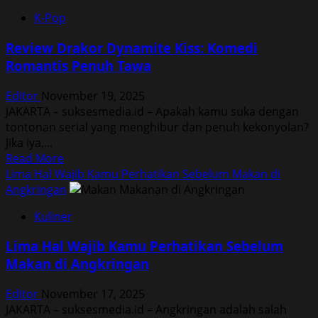
Tujuh
K-Pop
Cara
Mengamankan
Review Drakor Dynamite Kiss: Komedi
Akun
Romantis Penuh Tawa
Media
Sosialmu
Editor
November 19, 2025
JAKARTA – suksesmedia.id – Apakah kamu suka dengan
tontonan serial yang menghibur dan penuh kekonyolan?
Jika iya,...
Read
Read More
more
Lima Hal Wajib Kamu Perhatikan Sebelum Makan di
about
Angkringan
Review
Kuliner
Drakor
Dynamite
Lima Hal Wajib Kamu Perhatikan Sebelum
Kiss:
Makan di Angkringan
Komedi
Romantis
Editor
November 17, 2025
Penuh
JAKARTA – suksesmedia.id – Angkringan adalah salah
Tawa