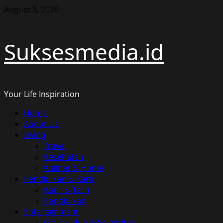
Skip
August 8, 2026
to
content
Suksesmedia.id
Your Life Inspiration
Primary
Home
Menu
About Us
Living
Travel
Kesehatan
Kuliner & Home
Pendidikan & Karir
Karir & Tech
Pendidikan
Entertainment
Gaya Hidup & Selebritas