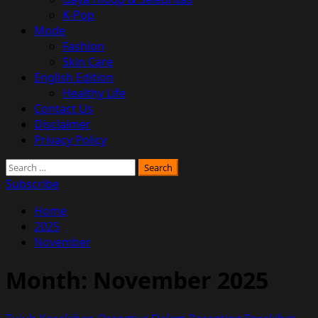
K-Pop
Mode
Fashion
Skin Care
English Edition
Healthy Life
Contact Us
Disclaimer
Privacy Policy
Search
for:
Subscribe
Home
2025
November
Month:
November 2025