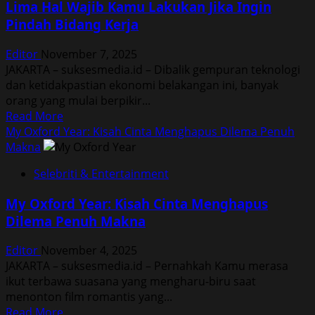
Lima Hal Wajib Kamu Lakukan Jika Ingin
Bikin
Pindah Bidang Kerja
Penonton
Film
Editor
November 7, 2025
Abadi
JAKARTA – suksesmedia.id – Dibalik gempuran teknologi
Nan
dan ketidakpastian ekonomi belakangan ini, banyak
Jaya
orang yang mulai berpikir...
Kecewa
Read
Read More
more
My Oxford Year: Kisah Cinta Menghapus Dilema Penuh
about
Makna
Lima
Selebriti & Entertainment
Hal
Wajib
My Oxford Year: Kisah Cinta Menghapus
Kamu
Dilema Penuh Makna
Lakukan
Jika
Editor
November 4, 2025
Ingin
JAKARTA – suksesmedia.id – Pernahkah Kamu merasa
Pindah
ikut terbawa suasana yang mengharu-biru saat
Bidang
menonton film romantis yang...
Kerja
Read
Read More