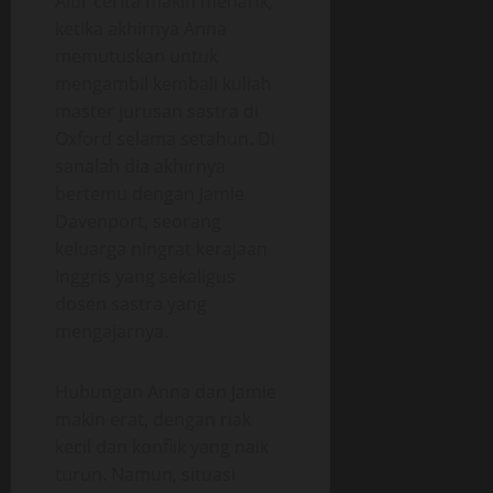
Alur cerita makin menarik,
ketika akhirnya Anna
memutuskan untuk
mengambil kembali kuliah
master jurusan sastra di
Oxford selama setahun. Di
sanalah dia akhirnya
bertemu dengan Jamie
Davenport, seorang
keluarga ningrat kerajaan
Inggris yang sekaligus
dosen sastra yang
mengajarnya.
Hubungan Anna dan Jamie
makin erat, dengan riak
kecil dan konflik yang naik
turun. Namun, situasi