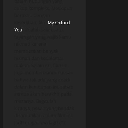
dalam hubungan yang
cukup kompleks. Meskipun
berakhir dengan
kesedihan, film
My Oxford
Yea
r adalah salah satu
tayangan yang wajib kamu
nikmati karena
memberikan banyak
hikmah dan kedalaman
makna. Selain itu, film ini
juga memberikanmu pesan
bahwa tak ada yang abadi
dalam kehidupan ini, sebab
semua akan berakhir pada
masanya. Begitulah
kiranya, pesan yang hendak
disampaikan dalam film ini.
Jadi tunggu apa lagi? (*)