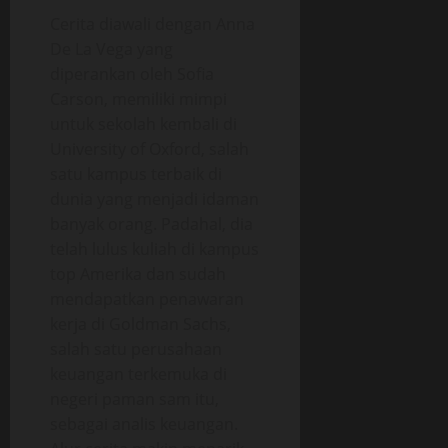
Cerita diawali dengan Anna
De La Vega yang
diperankan oleh Sofia
Carson, memiliki mimpi
untuk sekolah kembali di
University of Oxford, salah
satu kampus terbaik di
dunia yang menjadi idaman
banyak orang. Padahal, dia
telah lulus kuliah di kampus
top Amerika dan sudah
mendapatkan penawaran
kerja di Goldman Sachs,
salah satu perusahaan
keuangan terkemuka di
negeri paman sam itu,
sebagai analis keuangan.