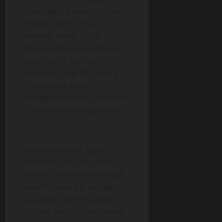
dan Gedung kampus nan
megah namun tetap
terawat meski sudah
ribuan tahun, plus kostum
saat masuk kampus
perdana mirip film Harry
Potter yang bisa
mengingatkanmu pada film
fenomenal lintas generasi
ini.
My Oxford Year, juga
dibumbui banyak sekali
konflik yang berwarna baik
konflik keluarga, konflik
pasangan, pertemanan
bahkan konflik dan dilema