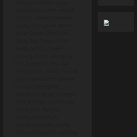
pemeran utama, serta
merupakan tokoh sentral.
Setelah sukses berperan
sebagai pangeran dalam
serial Queen Charlotte,
Corey Mylchreest justru
makin terlihat makin
matang dalam aktingnya.
Film bergenre cinta dan
romansa ini, sedikit banyak
akan membuatmu paham
betapa pentingnya
menikmati setiap moment
kecil di dalam seluruh sisi
kehidupan. Namun,
sayangnya banyak
kalangan menilai acting
Sofia Carson justru kurang