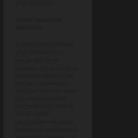
yang dicintainya.
Penuh Pesan Cinta
Mendalam
Suasana kampus Oxford
yang estetik dan kaya
dengan keindahan
arsitektur tempo dulu bisa
juga kamu nikmati di film
besutan sutradara Ian
Morris ini. Selain itu, kamu
juga akan dimanjakan
dengan berbagai tempat
estetik seperti
perpustakaan di kampus
Oxford yang sudah berusia
ratusan tahun, bangunan