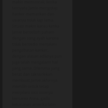
makin memuncak, ketika
ternyata Jamie mengidap
Kanker mematikan dan
usianya tidak lagi lama.
Situasi makin kacau ketika
Jamie berselisih paham
dengan sang ayah karena
tidak bersedia menjalani
pengobatan kanker,
dengan alasan adiknya pun
juga telah mengalami hal
yang sama. Dilemma yang
berat dan tak terlekan
membuat Jamie akhirnya
memilih untuk tetap
menjalani sisa usianya
bersama Anna, gadis
keturunan amerika latin