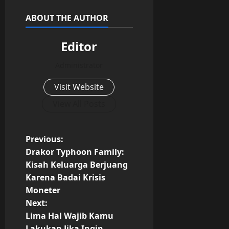
ABOUT THE AUTHOR
Editor
Administrator
Visit Website
View All Posts
P
Previous:
Drakor Typhoon Family:
o
Kisah Keluarga Berjuang
Karena Badai Krisis
s
Moneter
t
Next:
Lima Hal Wajib Kamu
n
Lakukan Jika Ingin