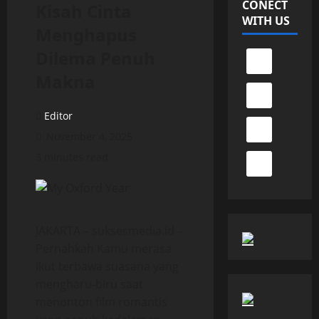
CONECT
Kisah Cinta
WITH US
Menghapus
Dilema Penuh
Makna
Editor
November 4, 2025
3 minutes read
JAKARTA – suksesmedia.id –
Pernahkah Kamu merasa
ikut terbawa suasana yang
mengharu-biru saat
menonton film romantis