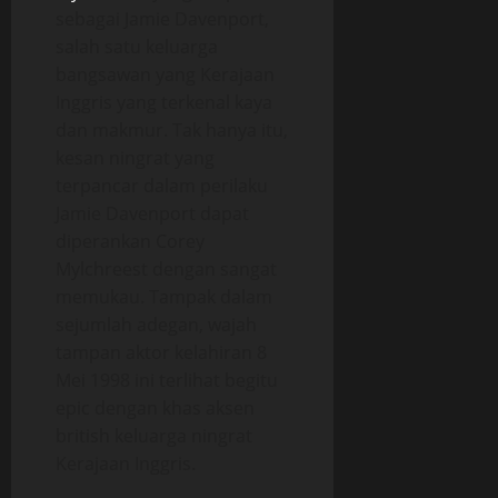
sebagai Jamie Davenport,
salah satu keluarga
bangsawan yang Kerajaan
Inggris yang terkenal kaya
dan makmur. Tak hanya itu,
kesan ningrat yang
terpancar dalam perilaku
Jamie Davenport dapat
diperankan Corey
Mylchreest dengan sangat
memukau. Tampak dalam
sejumlah adegan, wajah
tampan aktor kelahiran 8
Mei 1998 ini terlihat begitu
epic dengan khas aksen
british keluarga ningrat
Kerajaan Inggris.