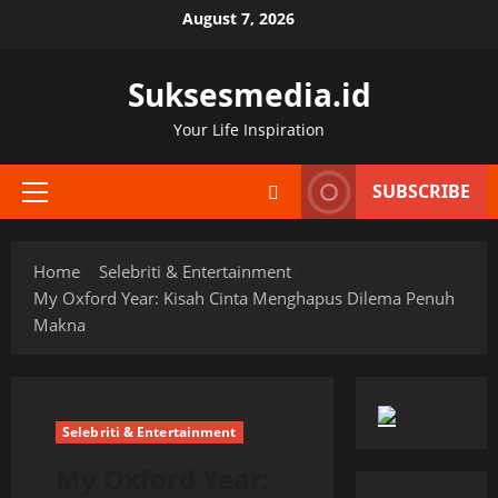
Skip
August 7, 2026
to
content
Suksesmedia.id
Your Life Inspiration
SUBSCRIBE
Primary
Menu
Home
Selebriti & Entertainment
My Oxford Year: Kisah Cinta Menghapus Dilema Penuh
Makna
Selebriti & Entertainment
My Oxford Year: