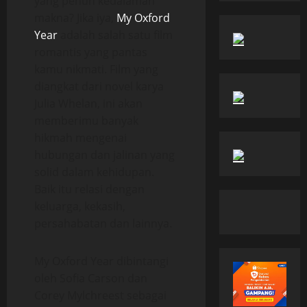
yang penuh kedalaman
makna? Jika iya,
My Oxford
Year
adalah salah satu film
romantis yang pantas
kamu nikmati. Film yang
diangkat dari novel karya
Julia Whelan, ini akan
memberimu banyak
hikmah mengenai
hubungan dan jalinan yang
solid dalam kehidupan.
Baik itu relasi dengan
keluarga, kekasih,
persahabatan dan lainnya.
My Oxford Year dibintangi
oleh Sofia Carson dan
Corey Mylchreest sebagai