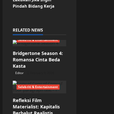
Pindah Bidang Kerja
a
v
i
RELATED NEWS
g
Selebriti & Entertainment
a
Bridgertone Season 4:
Romansa Cinta Beda
t
Kasta
i
Editor
February 9, 2026
o
Selebriti & Entertainment
n
Refleksi Film
Materialist: Kapitalis
Berbalut Realistis