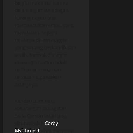
begitu maksimal karena
dalam sejumlah adegan
kurang begitu bisa
memunculkan emosi yang
mendalam. Seperti
misalnya dalam adegan
yang sedang berkonflik dan
sedih, tampak dia ingin
menangis namun tidak
terlihat air mata dan
terkesan dipaksakan
aktingnya.
Kendati demikian,
kekurangan akting dari
Sofia Carson tetap bisa
ditutupi oleh
Corey
Mylchreest
yang berperan