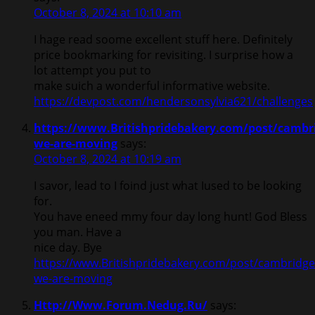
October 8, 2024 at 10:10 am
I hage read soome excellent stuff here. Definitely
price bookmarking for revisiting. I surprise how a
lot attempt you put to
make suich a wonderful informative website.
https://devpost.com/hendersonsylvia621/challenges
https://www.Britishpridebakery.com/post/cambr
we-are-moving
says:
October 8, 2024 at 10:19 am
I savor, lead to I foind just what Iused to be looking
for.
You have eneed mmy four day long hunt! God Bless
you man. Have a
nice day. Bye
https://www.Britishpridebakery.com/post/cambridge
we-are-moving
Http://Www.Forum.Nedug.Ru/
says: