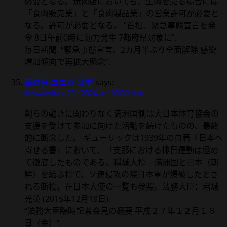
必要となる。焼肉店においても、生肉を売る場合には
「食肉販売業」と「食肉製品業」の営業許可が必要と
なる。許可が必要となる。 “首相、緊急事態宣言を発
令 8日午前0時に効力発生 7都府県対象に”.
毎日新聞. “緊急事態宣言、2カ月半ぶり全面解除 感染
増加傾向で再拡大懸念”.
雨の日 ユニバ 髪型
says:
November 20, 2024 at 10:02 am
劉らの動きに関わりなく満洲国側は大日本体育協会の
支援を受けて参加に向けた活動を続けたものの、最終
的に断念した。 ギューリックは1939年の自著『日本へ
寄せる書』において、「支那における排日運動は極め
て徹底したものである。穏城大橋 – 満洲国と日本（朝
鮮）を結ぶ橋で、ソ連侵攻の際日本軍が爆破したとさ
れる断橋。在日本大使の一覧も参照。法務大臣：岩城
光英 (2015年12月18日).
“法務大臣臨時記者会見の概要 平成２７年１２月１８
日（金）”.