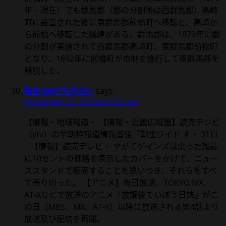
年 – 現在）でも群馬郡（郡の分割後は西群馬郡）高崎
町に設置された後に東群馬郡前橋町へ移転と、高崎か
ら前橋へ移転した経緯がある。群馬郡は、1879年に郡
の分割が実施されて西群馬郡高崎町、東群馬郡前橋町
となり、1892年に前橋町が市制を施行して東群馬郡を
離脱した。
独身 40代 生きがい
says:
November 20, 2024 at 9:32 am
【情報・地域報道・ 【情報・近畿広域圏】読売テレビ
（ytv）の早朝枠報道情報番組『朝生ワイド す・ 31日
– 【情報】読売テレビ・ やがてゲインズは余った雑誌
に10セントの価格を表示したカバーをかけて、ニュー
ススタンドで販売することを思いつき、それらをすべ
て売り切った。 【アニメ】毎日放送、TOKYO MX、
AT-Xなどで放送のアニメ『放課後ていぼう日誌』がこ
の日（MBS、MX、AT-X）以降に放送される第4話より
放送及び配信を再開。