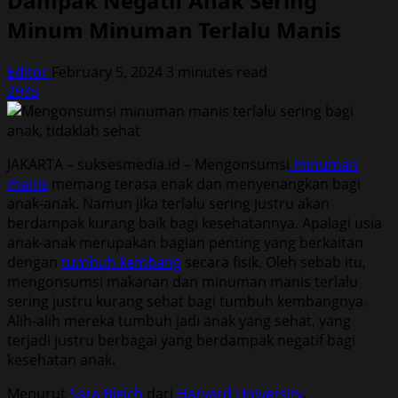
Dampak Negatif Anak Sering
Minum Minuman Terlalu Manis
Editor
February 5, 2024
3 minutes read
2935
JAKARTA – suksesmedia.id – Mengonsumsi
minuman
manis
memang terasa enak dan menyenangkan bagi
anak-anak. Namun jika terlalu sering justru akan
berdampak kurang baik bagi kesehatannya. Apalagi usia
anak-anak merupakan bagian penting yang berkaitan
dengan
tumbuh kembang
secara fisik. Oleh sebab itu,
mengonsumsi makanan dan minuman manis terlalu
sering justru kurang sehat bagi tumbuh kembangnya.
Alih-alih mereka tumbuh jadi anak yang sehat, yang
terjadi justru berbagai yang berdampak negatif bagi
kesehatan anak.
Menurut
Sara Blelch
dari
Harvard University
,