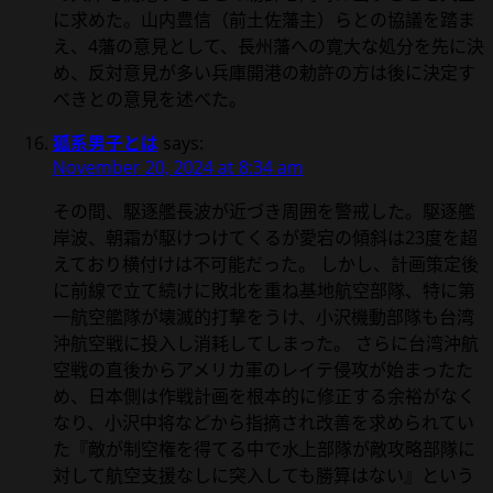
に求めた。山内豊信（前土佐藩主）らとの協議を踏ま
え、4藩の意見として、長州藩への寛大な処分を先に決
め、反対意見が多い兵庫開港の勅許の方は後に決定す
べきとの意見を述べた。
狐系男子とは
says:
November 20, 2024 at 8:34 am
その間、駆逐艦長波が近づき周囲を警戒した。駆逐艦
岸波、朝霜が駆けつけてくるが愛宕の傾斜は23度を超
えており横付けは不可能だった。 しかし、計画策定後
に前線で立て続けに敗北を重ね基地航空部隊、特に第
一航空艦隊が壊滅的打撃をうけ、小沢機動部隊も台湾
沖航空戦に投入し消耗してしまった。 さらに台湾沖航
空戦の直後からアメリカ軍のレイテ侵攻が始まったた
め、日本側は作戦計画を根本的に修正する余裕がなく
なり、小沢中将などから指摘され改善を求められてい
た『敵が制空権を得てる中で水上部隊が敵攻略部隊に
対して航空支援なしに突入しても勝算はない』という