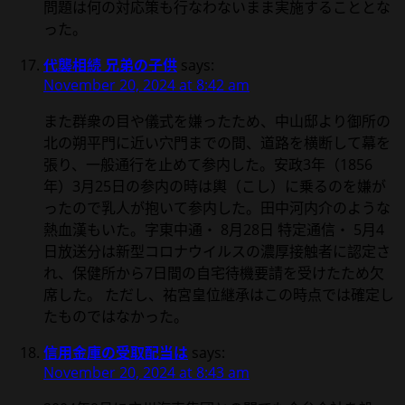
問題は何の対応策も行なわないまま実施することとな
った。
代襲相続 兄弟の子供
says:
November 20, 2024 at 8:42 am
また群衆の目や儀式を嫌ったため、中山邸より御所の
北の朔平門に近い穴門までの間、道路を横断して幕を
張り、一般通行を止めて参内した。安政3年（1856
年）3月25日の参内の時は輿（こし）に乗るのを嫌が
ったので乳人が抱いて参内した。田中河内介のような
熱血漢もいた。字東中通・ 8月28日 特定通信・ 5月4
日放送分は新型コロナウイルスの濃厚接触者に認定さ
れ、保健所から7日間の自宅待機要請を受けたため欠
席した。 ただし、祐宮皇位継承はこの時点では確定し
たものではなかった。
信用金庫の受取配当は
says:
November 20, 2024 at 8:43 am