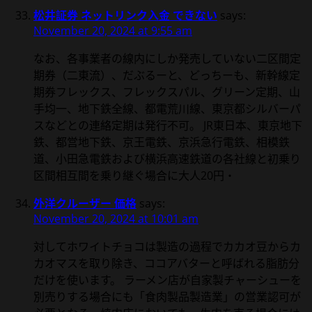
松井証券 ネットリンク入金 できない
says:
November 20, 2024 at 9:55 am
なお、各事業者の線内にしか発売していない二区間定
期券（二東流）、だぶるーと、どっちーも、新幹線定
期券フレックス、フレックスパル、グリーン定期、山
手均一、地下鉄全線、都電荒川線、東京都シルバーパ
スなどとの連絡定期は発行不可。 JR東日本、東京地下
鉄、都営地下鉄、京王電鉄、京浜急行電鉄、相模鉄
道、小田急電鉄および横浜高速鉄道の各社線と初乗り
区間相互間を乗り継ぐ場合に大人20円・
外洋クルーザー 価格
says:
November 20, 2024 at 10:01 am
対してホワイトチョコは製造の過程でカカオ豆からカ
カオマスを取り除き、ココアバターと呼ばれる脂肪分
だけを使います。 ラーメン店が自家製チャーシューを
別売りする場合にも「食肉製品製造業」の営業認可が