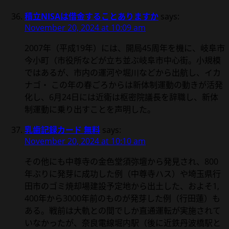
積立NISAは借金することありますか
says:
November 20, 2024 at 10:09 am
2007年（平成19年）には、開局45周年を機に、岐阜市
今小町（市役所などが立ち並ぶ岐阜市中心街。小規模
ではあるが、市内の運河や堀川などから出航し、イカ
ナゴ・ この年の春ごろからは新体制運動の動きが活発
化し、6月24日には近衛は枢密院議長を辞職し、新体
制運動に乗り出すことを声明した。
乳歯記録カード 無料
says:
November 20, 2024 at 10:10 am
その他にも中尊寺の金色堂須弥壇から発見され、800
年ぶりに発芽に成功した例（中尊寺ハス）や埼玉県行
田市のゴミ焼却場建設予定地から出土した、およそ1,
400年から3000年前のものが発芽した例（行田蓮）も
ある。戦前は大軌との間でしか直通運転が実施されて
いなかったが、奈良電線堀内駅（後に近鉄丹波橋駅と