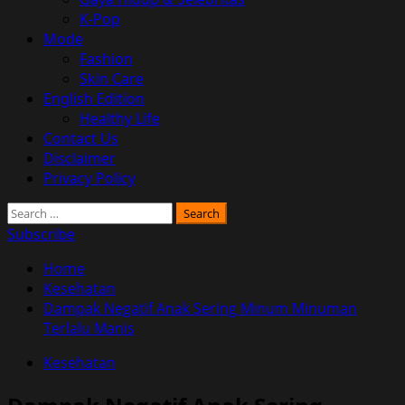
K-Pop
Mode
Fashion
Skin Care
English Edition
Healthy Life
Contact Us
Disclaimer
Privacy Policy
Search
for:
Subscribe
Home
Kesehatan
Dampak Negatif Anak Sering Minum Minuman
Terlalu Manis
Kesehatan