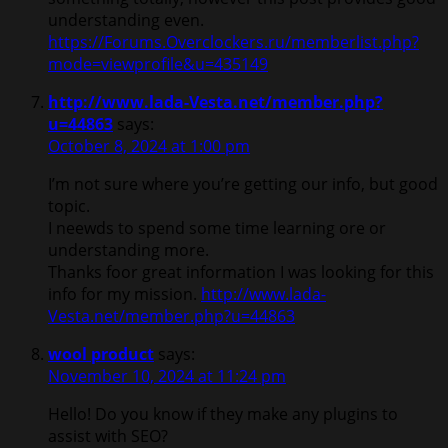
understanding even.
https://Forums.Overclockers.ru/memberlist.php?
mode=viewprofile&u=435149
http://www.lada-Vesta.net/member.php?
u=44863
says:
October 8, 2024 at 1:00 pm
I’m not sure where you’re getting our info, but good
topic.
I neewds to spend some time learning ore or
understanding more.
Thanks foor great information I was looking for this
info for my mission.
http://www.lada-
Vesta.net/member.php?u=44863
wool product
says:
November 10, 2024 at 11:24 pm
Hello! Do you know if they make any plugins to
assist with SEO?