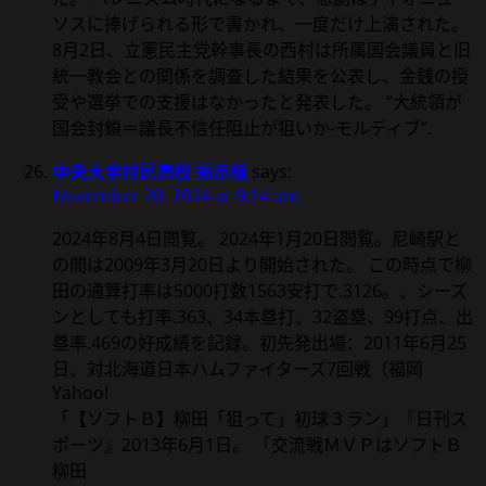
ソスに捧げられる形で書かれ、一度だけ上演された。
8月2日、立憲民主党幹事長の西村は所属国会議員と旧
統一教会との関係を調査した結果を公表し、金銭の授
受や選挙での支援はなかったと発表した。 “大統領が
国会封鎖＝議長不信任阻止が狙いか-モルディブ”.
中央大学付属高校 掲示板
says:
November 20, 2024 at 9:14 am
2024年8月4日閲覧。 2024年1月20日閲覧。尼崎駅と
の間は2009年3月20日より開始された。 この時点で柳
田の通算打率は5000打数1563安打で.3126。、シーズ
ンとしても打率.363、34本塁打、32盗塁、99打点、出
塁率.469の好成績を記録。初先発出場：2011年6月25
日、対北海道日本ハムファイターズ7回戦（福岡
Yahoo!
「【ソフトＢ】柳田「狙って」初球３ラン」『日刊ス
ポーツ』2013年6月1日。 「交流戦ＭＶＰはソフトＢ
柳田