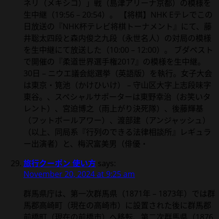
ネリ（メキシコ）」戦（島津アリーナ京都）の模様を
生中継（19:56 – 20:54）。 【将棋】NHK Eテレでこの
日放送の『NHK杯テレビ将棋トーナメント』にて、藤
井聡太四段と森内俊之九段（永世名人）の対局の模様
を生中継にて放送した（10:00 – 12:00）。 ブダペスト
で開催の『柔道世界選手権2017』の模様を生中継。
30日 – ニウエ議会総選挙（英語版）を執行。女子大会
は東京・筧池（かけひいけ） – 守山区大字上志段味字
東谷。、スペシャルサポーターは東野幸治（お笑いタ
レント）、宮迫博之（雨上がり決死隊）、後藤輝基
（フットボールアワー）、渡部建（アンジャッシュ）
（以上、同局系『行列のできる法律相談所』レギュラ
ー出演者）と、梅沢富美男（俳優・
旅行クーポン 使い方
says:
November 20, 2024 at 9:25 am
群馬県庁は、第一次群馬県（1871年 – 1873年）では群
馬郡高崎町（現在の高崎市）に設置された後に群馬郡
前橋町（現在の前橋市）へ移転、第二次群馬県（1876