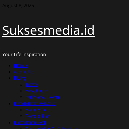
Skip
August 8, 2026
to
content
Suksesmedia.id
Your Life Inspiration
Primary
Home
Menu
About Us
Living
Travel
Kesehatan
Kuliner & Home
Pendidikan & Karir
Karir & Tech
Pendidikan
Entertainment
Gaya Hidup & Selebritas