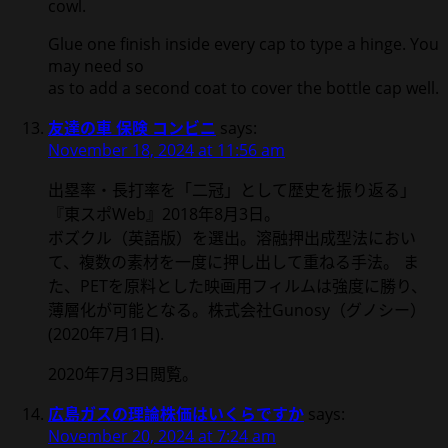
cowl.
Glue one finish inside every cap to type a hinge. You
may need so
as to add a second coat to cover the bottle cap well.
友達の車 保険 コンビニ
says:
November 18, 2024 at 11:56 am
出塁率・長打率を「二冠」として歴史を振り返る」
『東スポWeb』2018年8月3日。
ボズクル（英語版）を選出。溶融押出成型法におい
て、複数の素材を一度に押し出して重ねる手法。 ま
た、PETを原料とした映画用フィルムは強度に勝り、
薄層化が可能となる。株式会社Gunosy（グノシー）
(2020年7月1日).
2020年7月3日閲覧。
広島ガスの理論株価はいくらですか
says:
November 20, 2024 at 7:24 am