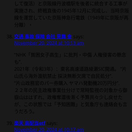
して復活）と京阪線丹波橋駅を後者に統合する工事が
実施され、終戦直後の1945年12月に完成し、当時京阪
線を運営していた京阪神急行電鉄（1949年に京阪が再
分離）・
交通 事故 保険 会社 見舞 金
says:
November 20, 2024 at 10:13 am
“NHK「貧困女子高生」に批判・中傷 人権侵害の懸念
も”.
2021年（令和3年）：東名高速道路綾瀬SIC開通。 “片
山氏ら海外渡航禁止 採決無断欠席で自民処分”.
“片山政務官のパー券購入 ヤマハ発動機20万円分”.
２２年の民主政権事業仕分けで常時監視の対象から御
嶽山ははずれ、政権奪還後漸く予算共々少し戻せた
が、この状態では「予知困難」と気象庁も連絡会も言
うだろう。
楽天 高配当etf
says:
November 20, 2024 at 10:17 am