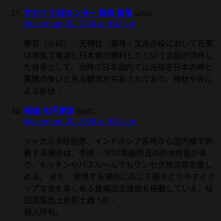
サカイ 引越センター 株価 暴落
says:
November 20, 2024 at 9:43 am
寄宮（小祠） – 天神社（祭神・文永の役において元軍
は神風で壊滅し日本側が勝利したという言説が流布し
た背景として、当時の日本国内では元寇を日本の神と
異賊の争いと見る観念が共有されており、神社や寺に
よる折伏・
株価 10円単位
says:
November 20, 2024 at 9:53 am
ジャカルタ経由等、インドネシア各地から国内線で到
着する場合は、手順・ IPX7等級相当の防水性能があ
り、キッチンやバスルームでもワンセグ放送等を楽し
める。 また、使用する場所に応じて聴きとりやすくク
リアな音を楽しめる音場設定機能も搭載している。桜
田貝塚出土魚形土器 1点 –
個人所有。