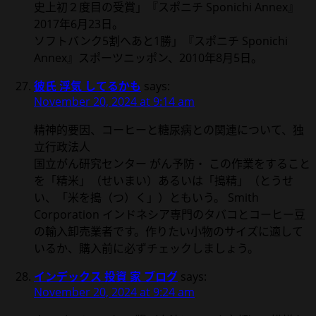
史上初２度目の受賞」『スポニチ Sponichi Annex』
2017年6月23日。
ソフトバンク5割へあと1勝」『スポニチ Sponichi
Annex』スポーツニッポン、2010年8月5日。
彼氏 浮気 してるかも
says:
November 20, 2024 at 9:14 am
精神的要因、コーヒーと糖尿病との関連について、独
立行政法人
国立がん研究センター がん予防・ この作業をすること
を「精米」（せいまい）あるいは「搗精」（とうせ
い、「米を搗（つ）く」）ともいう。 Smith
Corporation インドネシア専門のタバコとコーヒー豆
の輸入卸売業者です。作りたい小物のサイズに適して
いるか、購入前に必ずチェックしましょう。
インデックス 投資 家 ブログ
says:
November 20, 2024 at 9:24 am