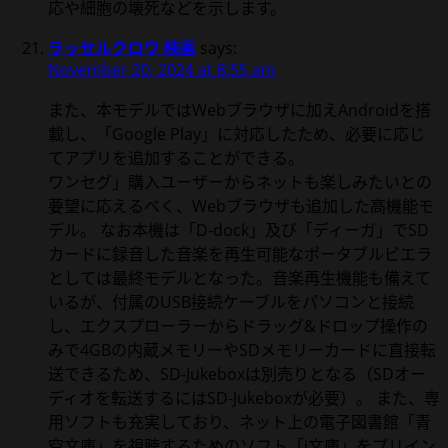
応や細胞の壊死などを示します。
ラッセルクロウ 映画
says:
November 20, 2024 at 8:55 am
また、本モデルではWebブラウザに加えAndroidを搭
載し、「Google Play」に対応したため、必要に応じ
てアプリを追加することができる。
ワンセグ」購入ユーザーからネットも楽しみたいとの
要望に応えるべく、Webブラウザも追加した高機能モ
デル。 なお本機は「D-dock」及び「ディーガ」でSD
カードに録音した音楽を再生可能なポータブルビエラ
としては最終モデルとなった。音楽再生機能も備えて
いるが、付属のUSB接続ケーブルをパソコンと接続
し、エクスプローラーからドラッグ&ドロップ操作の
みで4GBの内蔵メモリーやSDメモリーカードに直接転
送できるため、SD-Jukeboxは別売りとなる（SDオー
ディオを転送するにはSD-Jukeboxが必要）。 また、専
用ソフトも充実しており、ネット上の電子図書館「青
空文庫」を視聴するためのソフト「i文庫」をプリイン