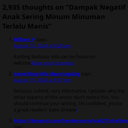
2,935 thoughts on “
Dampak Negatif
Anak Sering Minum Minuman
Terlalu Manis
”
Wilbert_P
says:
August 10, 2024 at 8:28 am
Rattling fantastic info can be found on
website.
Raise your business
travel blog title ideas tagalog
says:
August 19, 2024 at 8:37 pm
fantastic submit, very informative. I ponder why the
other experts of this sector don’t notice this. You
should continue your writing. I’m confident, you’ve
a great readers’ base already
!
https://devpost.com/hendersonsylvia621/challen
says: