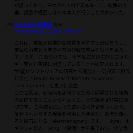
が握っており、三木派の人材不足もあって、政策の立
案、調整や根回しは三木本人が行うことが多かった。
2 ちゃんねる 駅伝
says:
November 20, 2024 at 8:49 am
これは、電気が化学的な物質を分解する過程を指し、
電気の力学と化学の両方の分野で重要な役割を果たし
ています。 この分野では、化学反応が電気的なエネル
ギー変化と密接に関連していることが研究されます。
“知能化ソフトウェアの研究から開発を一気通貫で担う
新会社「Toyota Research Institute Advanced
Development」を東京に設立”.
この言葉は、心臓病を診断するために開発された技術
の名前であることから考えると、その語源は非常に適
切です。 この磁気によって磁石に引き寄せられたり、
反発されたりする現象を利用した装置が、電流が流れ
ると磁石になる「electromagnet」です。 「-lyze」は
ギリシャ語の「lysis」（解消）から来ており、化学反