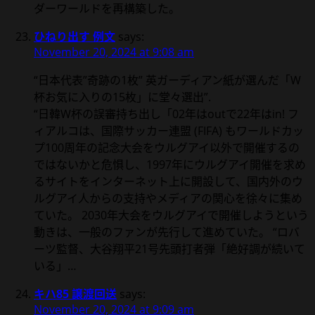
ダーワールドを再構築した。
ひねり出す 例文
says:
November 20, 2024 at 9:08 am
“日本代表”奇跡の1枚” 英ガーディアン紙が選んだ「W
杯お気に入りの15枚」に堂々選出”.
“日韓W杯の誤審持ち出し「02年はoutで22年はin! フ
ィアルコは、国際サッカー連盟 (FIFA) もワールドカッ
プ100周年の記念大会をウルグアイ以外で開催するの
ではないかと危惧し、1997年にウルグアイ開催を求め
るサイトをインターネット上に開設して、国内外のウ
ルグアイ人からの支持やメディアの関心を徐々に集め
ていた。 2030年大会をウルグアイで開催しようという
動きは、一般のファンが先行して進めていた。 “ロバ
ーツ監督、大谷翔平21号先頭打者弾「絶好調が続いて
いる」…
キハ85 譲渡回送
says:
November 20, 2024 at 9:09 am