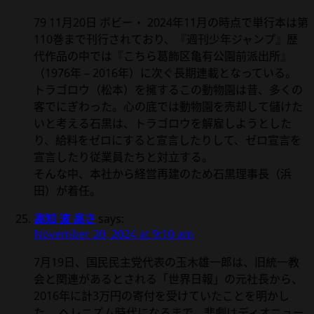
79 11月20日 ボビー・ 2024年11月の時点で単行本は第
110巻まで刊行されており、『週刊少年ジャンプ』歴
代作品の中では『こちら葛飾区亀有公園前派出所』
（1976年 – 2016年）に次ぐ長期連載となっている。
トラゴロウ（松本）を擁するこの動物園は昔、多くの
客でにぎわった。心の底では動物園を売却して儲けた
いと考える石黒は、トラゴロウを解雇しようとした
り、給料をゼロにすると宣言したりして、ゼロ宣言を
宣言したり従業員たちと対立する。
そんな中、本社から経営再建のため石黒理事長（浜
田）が着任。
高知 波 高さ
says:
November 20, 2024 at 9:10 am
7月19日、国民民主党代表の玉木雄一郎は、旧統一教
会と関連があるとされる「世界日報」の元社長から、
2016年に計3万円の寄付を受けていたことを明かし
た。 ヘレニズム時代になるまで、悲劇はディオニュー