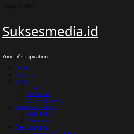
Skip
August 6, 2026
to
content
Suksesmedia.id
Your Life Inspiration
Primary
Home
Menu
About Us
Living
Travel
Kesehatan
Kuliner & Home
Pendidikan & Karir
Karir & Tech
Pendidikan
Entertainment
Gaya Hidup & Selebritas