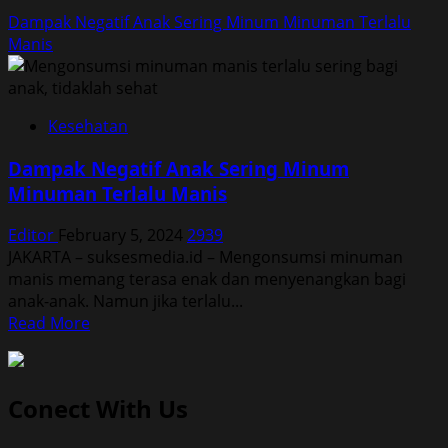
Dampak Negatif Anak Sering Minum Minuman Terlalu
Manis
Kesehatan
Dampak Negatif Anak Sering Minum
Minuman Terlalu Manis
Editor
February 5, 2024
2939
JAKARTA – suksesmedia.id – Mengonsumsi minuman
manis memang terasa enak dan menyenangkan bagi
anak-anak. Namun jika terlalu...
Read
Read More
more
about
Dampak
Conect With Us
Negatif
Anak