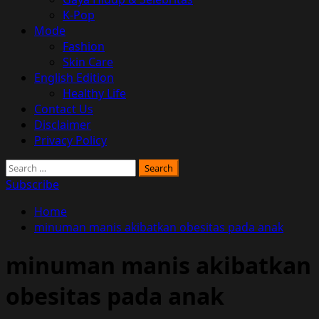
K-Pop
Mode
Fashion
Skin Care
English Edition
Healthy Life
Contact Us
Disclaimer
Privacy Policy
Search
for:
Subscribe
Home
minuman manis akibatkan obesitas pada anak
minuman manis akibatkan
obesitas pada anak