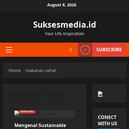
Skip
August 8, 2026
to
content
Suksesmedia.id
Your Life Inspiration
SUBSCRIBE
Primary
Menu
Home
makanan sehat
makanan sehat
Kuliner
CONECT
WITH US
Mengenal Sustainable