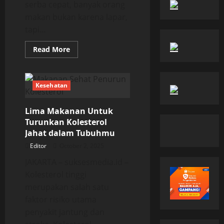
serba cepat, banyak orang
makan bukan karena lapar,
tapi...
Read
Read More
more
about
Lima
Manfaat
Mindful
Kesehatan
Eating
Wajib
Kamu
Lima Makanan Untuk
Tahu
Turunkan Kolesterol
Jahat dalam Tubuhmu
Editor
October 2, 2025
JAKARTA – suksesmedia.id –
Kolesterol tinggi
merupakan salah satu
faktor risiko utama
penyakit jantung dan