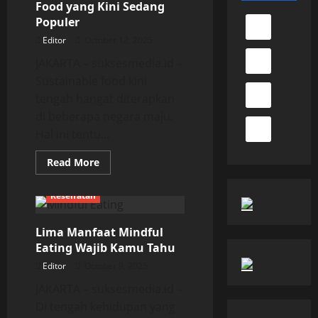
Food yang Kini Sedang
Populer
Editor
October 12, 2025
JAKARTA – suksesmedia.id –
Sustainable food kini
tengah hangat diterapkan
di beberapa negara maju.
Hal ini tentu...
Read
Read More
more
about
Mengenal
Kesehatan
Sustainable
Food
yang
Lima Manfaat Mindful
Kini
Sedang
Eating Wajib Kamu Tahu
Populer
Editor
October 9, 2025
JAKARTA – suksesmedia.id –
Di tengah kehidupan yang