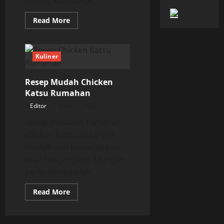
stroke. Kolesterol...
Read
Read More
more
about
Lima
Makanan
Untuk
Kuliner
Turunkan
Kolesterol
Jahat
Resep Mudah Chicken
dalam
Tubuhmu
Katsu Rumahan
Editor
June 27, 2022
Resep masakan rumahan
chicken katsu ini sangat
mudah dan biayanya pun
relatif terjangkau. Mungkin
perlu dicoba oleh...
Read
Read More
more
about
Resep
Mudah