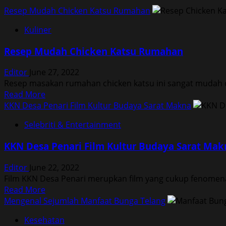
Resep Mudah Chicken Katsu Rumahan
Kuliner
Resep Mudah Chicken Katsu Rumahan
Editor
June 27, 2022
Resep masakan rumahan chicken katsu ini sangat mudah dan
Read
Read More
more
KKN Desa Penari Film Kultur Budaya Sarat Makna
about
Selebriti & Entertainment
Resep
Mudah
KKN Desa Penari Film Kultur Budaya Sarat Mak
Chicken
Katsu
Editor
June 22, 2022
Rumahan
Film KKN Desa Penari merupkan film yang cukup fenomen
Read
Read More
more
Mengenal Sejumlah Manfaat Bunga Telang
about
Kesehatan
KKN