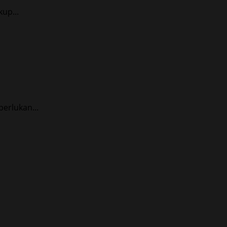
up...
erlukan...