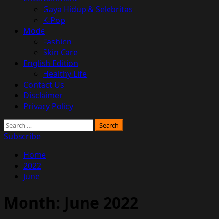
Gaya Hidup & Selebritas
K-Pop
Mode
Fashion
Skin Care
English Edition
Healthy Life
Contact Us
Disclaimer
Privacy Policy
Search
for:
Subscribe
Home
2022
June
Month:
June 2022