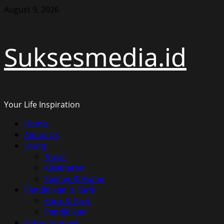
Skip
August 9, 2026
to
content
Suksesmedia.id
Your Life Inspiration
Primary
Home
Menu
About Us
Living
Travel
Kesehatan
Kuliner & Home
Pendidikan & Karir
Karir & Tech
Pendidikan
Entertainment