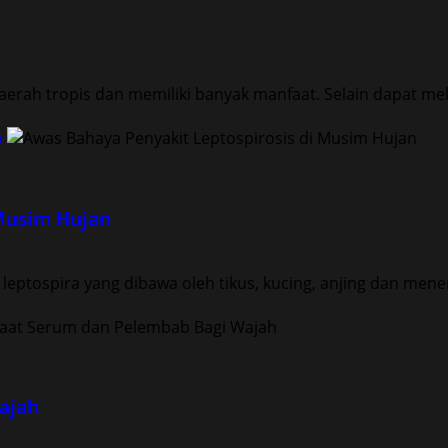
rah tropis dan memiliki banyak manfaat. Selain dapat mel
n
Musim Hujan
leptospira yang dibawa oleh tikus, kucing, anjing dan menem
ajah