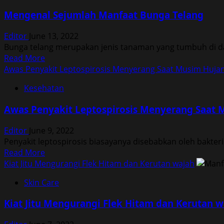
Desa
Mengenal Sejumlah Manfaat Bunga Telang
Penari
Film
Editor
June 13, 2022
Kultur
Bunga telang merupakan jenis tanaman yang tumbuh di dae
Budaya
Read
Read More
Sarat
more
Awas Penyakit Leptospirosis Menyerang Saat Musim Huja
Makna
about
Kesehatan
Mengenal
Sejumlah
Awas Penyakit Leptospirosis Menyerang Saat 
Manfaat
Bunga
Editor
June 9, 2022
Telang
Penyakit leptospirosis biasayanya disebabkan oleh bakteri 
Read
Read More
more
Kiat Jitu Mengurangi Flek Hitam dan Kerutan wajah
about
Skin Care
Awas
Penyakit
Kiat Jitu Mengurangi Flek Hitam dan Kerutan w
Leptospirosis
Menyerang