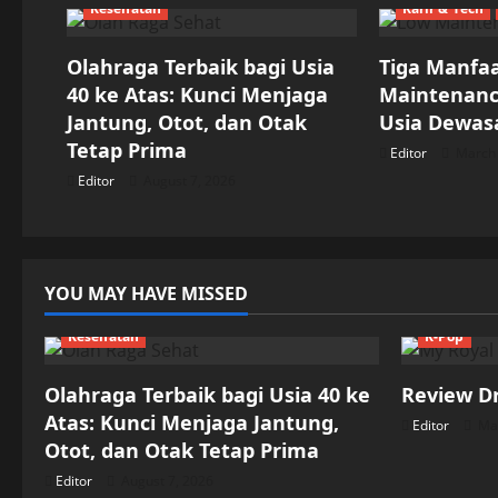
a
Kesehatan
Karir & Tech
v
Olahraga Terbaik bagi Usia
Tiga Manfa
i
40 ke Atas: Kunci Menjaga
Maintenance
Jantung, Otot, dan Otak
Usia Dewas
g
Tetap Prima
Editor
March 
a
Editor
August 7, 2026
t
i
YOU MAY HAVE MISSED
o
Kesehatan
K-Pop
n
Olahraga Terbaik bagi Usia 40 ke
Review D
Atas: Kunci Menjaga Jantung,
Editor
May
Otot, dan Otak Tetap Prima
Editor
August 7, 2026