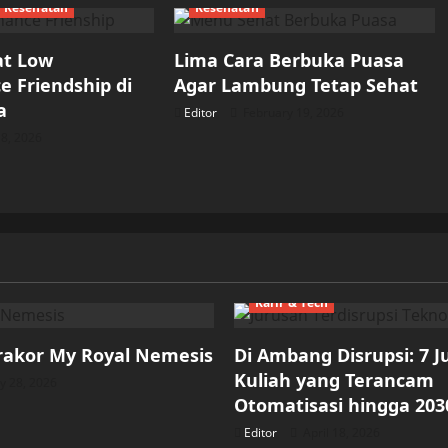
Kesehatan
Kesehatan
at Low
Lima Cara Berbuka Puasa
 Friendship di
Agar Lambung Tetap Sehat
a
Editor
February 19, 2026
8, 2026
Karir & Tech
rakor My Royal Nemesis
Di Ambang Disrupsi: 7 
Kuliah yang Terancam
 28, 2026
Otomatisasi hingga 203
Editor
April 18, 2026