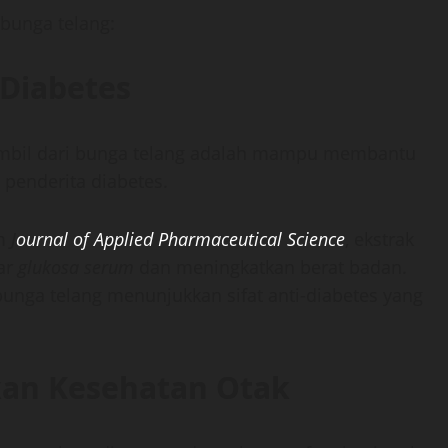
 bunga telang:
 Diabetes
iambil dari bunga telang adalah mampu membantu
penderita diabetes.
am
J
ournal of Applied Pharmaceutical Science
, ekstrak
ar
glukosa serum
dan meningkatkan berat badan.
unga telang menunjukkan sifat anti-diabetes yang
an Kesehatan Otak