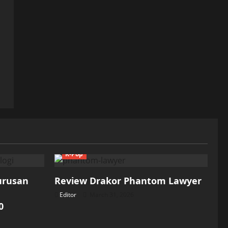
K-Pop
Jurusan
Review Drakor Phantom Lawyer
Editor
March 31, 2026
0