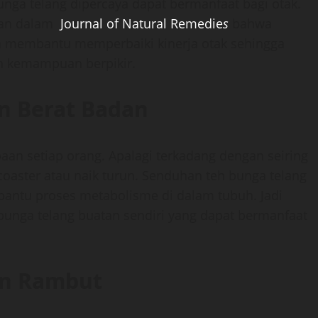
nga telang dipercaya dapat bermanfaat bagi otak.
ukan dalam
Journal of Natural Remedie
s
bahwa
n membantu memperbaiki kinerja otak sehingga
an kemampuan berpikir.
 Berat Badan
an setiap orang. Apalagi terkadang dengan seiring
 coaster atau naik turun. Senduhan teh bunga telang
bantu proses metabolisme di dalam tubuh. Jadi
 bunga telang buatan sendiri yang dapat bermanfaat
an Rambut