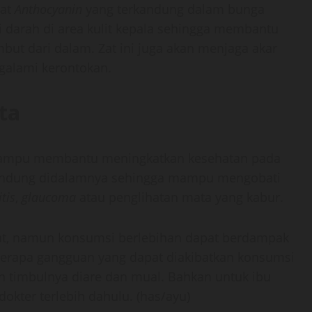
zat
Anthocyanin
yang terkandung dalam bunga
i darah di area kulit kepala sehingga membantu
ut dari dalam. Zat ini juga akan menjaga akar
galami kerontokan.
ta
tu mampu membantu meningkatkan kesehatan pada
andung didalamnya sehingga mampu mengobati
tis
,
glaucoma
atau penglihatan mata yang kabur.
at, namun konsumsi berlebihan dapat berdampak
eberapa gangguan yang dapat diakibatkan konsumsi
h timbulnya diare dan mual. Bahkan untuk ibu
okter terlebih dahulu. (has/ayu)