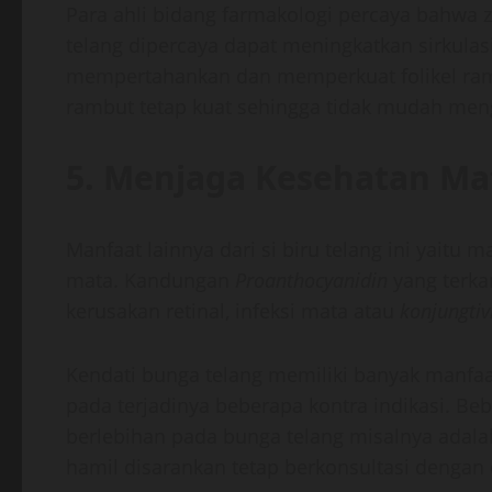
Para ahli bidang farmakologi percaya bahwa 
telang dipercaya dapat meningkatkan sirkulas
mempertahankan dan memperkuat folikel ramb
rambut tetap kuat sehingga tidak mudah men
5. Menjaga Kesehatan Ma
Manfaat lainnya dari si biru telang ini yai
mata. Kandungan
Proanthocyanidin
yang terk
kerusakan retinal, infeksi mata atau
konjungtivi
Kendati bunga telang memiliki banyak manfa
pada terjadinya beberapa kontra indikasi. B
berlebihan pada bunga telang misalnya adala
hamil disarankan tetap berkonsultasi dengan d