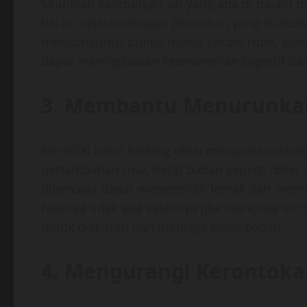
Sejumlah kandungan zat yang ada di dalam bu
hal ini sejalan dengan penelitian yang dilak
mengonsumsi bunga telang secara rutin, aka
dapat meningkatkan keterampilan kognitif d
3. Membantu Menurunkan
Memiliki berat badang ideal merupakan damba
pertambahan usia, berat badan seperti roller
dipercaya dapat menetralisir lemak dan mem
rasanya tidak ada salahnya jika mencoba teh
untuk diet atau pun menjaga berat badan.
4. Mengurangi Kerontok