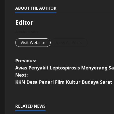
ABOUT THE AUTHOR
Editor
Administrator
Visit Website
View All Posts
P
Previous:
Awas Penyakit Leptospirosis Menyerang S
o
Next:
s
KKN Desa Penari Film Kultur Budaya Sara
t
n
RELATED NEWS