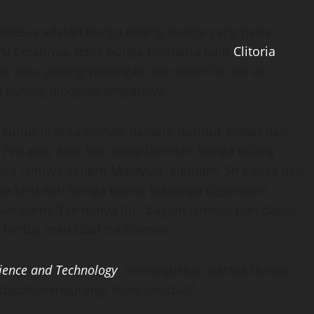
onesia adalah bunga telang, bunga yang pada
u cerahnya. Jenis bunga bernama latin
Clitoria
ae
atau polong-polongan, dan memiliki varian
a kuning dibagian tengahnya.
subur di area semak, padang rumput, hutan dan
y Pea
atau
Blue Pea
nama lain dari bunga telang
ra lainnya seperti Malaysia, Vietnam, Sri Lanka dan
rna biru dari bunga telang biasanya digunakan
alami. Tak hanya itu, bagian lainnya pun dapat
erbal atau obat tradisional.
cience and Technology
menunjukkan bahwa bunga
apat mengurangi stres oksidatif.