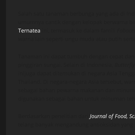
Salah satu tanaman berbunga yang ada di Ind
umumnya cantik dengan kelopak berwarna bir
Ternatea
ini, termasuk ke dalam famili
Fabace
warna lain seperti ungu muda atau putih sert
Tanaman ini dapat tumbuh dengan cepat dan 
pinggiran sungai. Selain di Indonesia,
Butterfl
inijuga dapat ditemukan di negara Asia Tengga
Thailand. Di negara-negara Asia tersebut, wa
sebagai bahan pewarna makanan dan minuman 
digunakan sebagai bahan untuk minuman teh h
Berdasarkan penelitian dari
J
ournal of Food, S
telang banyak mengandung antioksidan yang d