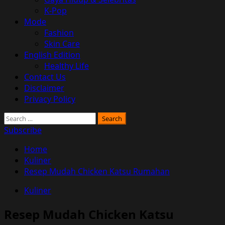
K-Pop
Mode
Fashion
Skin Care
English Edition
Healthy Life
Contact Us
Disclaimer
Privacy Policy
Search
for:
Subscribe
Home
Kuliner
Resep Mudah Chicken Katsu Rumahan
Kuliner
Resep Mudah Chicken Katsu