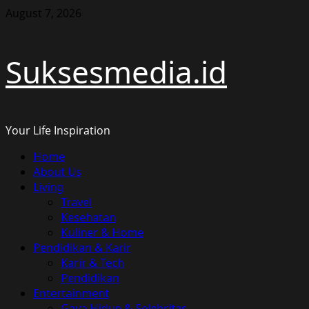
Skip
August 7, 2026
to
content
Suksesmedia.id
Your Life Inspiration
Primary
Home
Menu
About Us
Living
Travel
Kesehatan
Kuliner & Home
Pendidikan & Karir
Karir & Tech
Pendidikan
Entertainment
Gaya Hidup & Selebritas