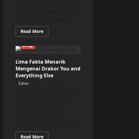
Hubungan Kerja (PHK) kian
marak di berbagai industri
dan perusahaan. Buat...
Read
Read More
more
about
Lima
K-Pop
Pekerjaan
Sampingan
Bisa
Lima Fakta Menarik
Hasilkan
Cuan
Mengenai Drakor You and
Tanpa
Meninggalkan
Everything Else
Pekerjaanmu
Editor
October 3, 2025
JAKARTA – suksesmedia.id –
Drama Korea You and
Everything Else telah
rampung tayang di
platform berbayar Netflix....
Read
Read More