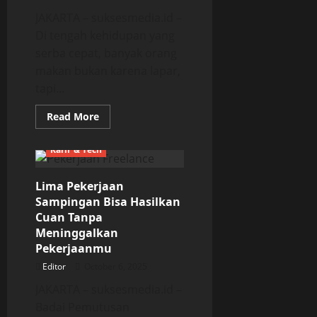
JAKARTA – suksesmedia.id –
Di tengah kehidupan yang
serba cepat, banyak orang
makan bukan karena lapar,
tapi...
Read
Read More
more
about
Lima
Karir & Tech
Manfaat
Mindful
Eating
Lima Pekerjaan
Wajib
Kamu
Sampingan Bisa Hasilkan
Tahu
Cuan Tanpa
Meninggalkan
Pekerjaanmu
Editor
October 6, 2025
JAKARTA – suksesmedia.id –
Badai Pemutusan