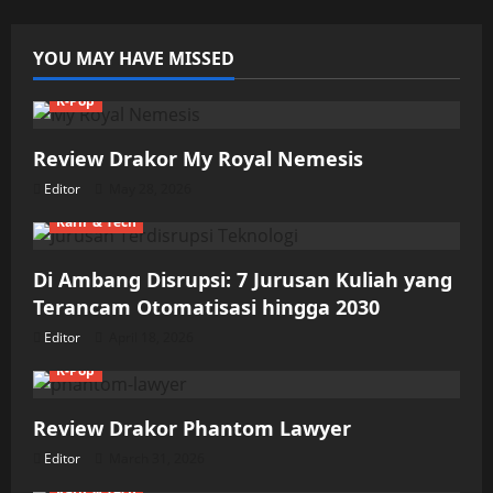
Untuk
Turunkan
Kolesterol
Jahat
YOU MAY HAVE MISSED
dalam
Tubuhmu
K-Pop
Review Drakor My Royal Nemesis
Editor
May 28, 2026
Karir & Tech
Di Ambang Disrupsi: 7 Jurusan Kuliah yang
Terancam Otomatisasi hingga 2030
Editor
April 18, 2026
K-Pop
Review Drakor Phantom Lawyer
Editor
March 31, 2026
Karir & Tech