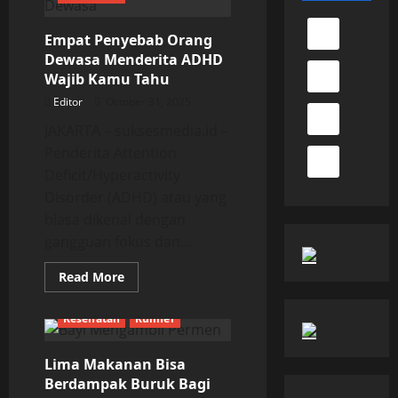
Empat Penyebab Orang
Dewasa Menderita ADHD
Wajib Kamu Tahu
Editor
October 31, 2025
JAKARTA – suksesmedia.id –
Penderita Attention
Deficit/Hyperactivity
Disorder (ADHD) atau yang
biasa dikenal dengan
gangguan fokus dan...
Read
Read More
more
about
Empat
Kesehatan
Kuliner
Penyebab
Orang
Dewasa
Lima Makanan Bisa
Menderita
ADHD
Berdampak Buruk Bagi
Wajib