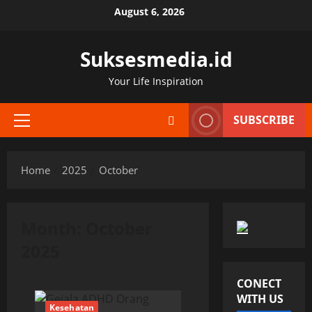
Skip
August 6, 2026
to
content
Suksesmedia.id
Your Life Inspiration
SUBSCRIBE
Primary
Menu
Home
2025
October
Month:
October
2025
CONECT
WITH US
Kesehatan