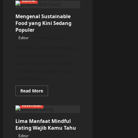
Kuliner
Kamasutra
Jawa:
Nyala
Mengenal Sustainable
Kesetaraan
di
Food yang Kini Sedang
Era
Pasca
Populer
Kemerdekaan
Editor
October 12, 2025
JAKARTA – suksesmedia.id –
Sustainable food kini
tengah hangat diterapkan
di beberapa negara maju.
Hal ini tentu...
Read
Read More
more
about
Mengenal
Kesehatan
Sustainable
Food
yang
Lima Manfaat Mindful
Kini
Sedang
Eating Wajib Kamu Tahu
Populer
Editor
October 9, 2025