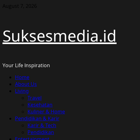
Skip
August 7, 2026
to
content
Suksesmedia.id
Your Life Inspiration
Primary
Home
Menu
About Us
Living
Travel
Kesehatan
Kuliner & Home
Pendidikan & Karir
Karir & Tech
Pendidikan
Entertainment