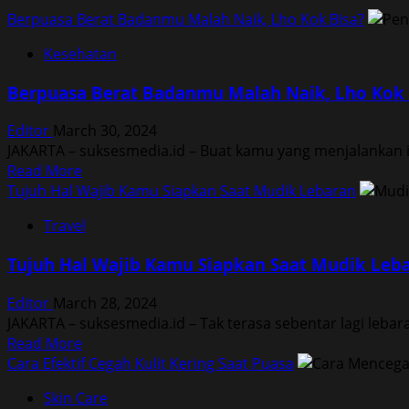
Berpuasa Berat Badanmu Malah Naik, Lho Kok Bisa?
Kesehatan
Berpuasa Berat Badanmu Malah Naik, Lho Kok 
Editor
March 30, 2024
JAKARTA – suksesmedia.id – Buat kamu yang menjalankan i
Read
Read More
more
Tujuh Hal Wajib Kamu Siapkan Saat Mudik Lebaran
about
Travel
Berpuasa
Berat
Tujuh Hal Wajib Kamu Siapkan Saat Mudik Leb
Badanmu
Malah
Editor
March 28, 2024
Naik,
JAKARTA – suksesmedia.id – Tak terasa sebentar lagi lebar
Lho
Read
Read More
Kok
more
Cara Efektif Cegah Kulit Kering Saat Puasa
Bisa?
about
Skin Care
Tujuh