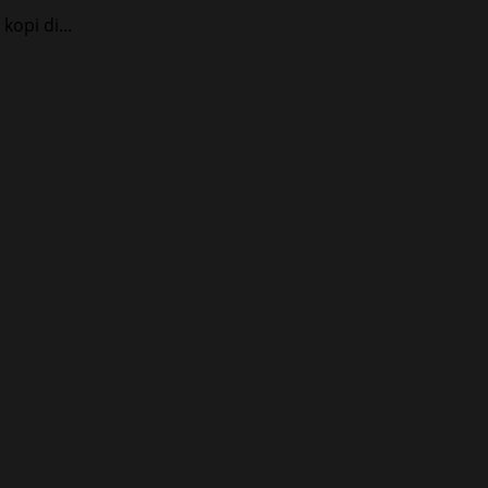
opi di...
.