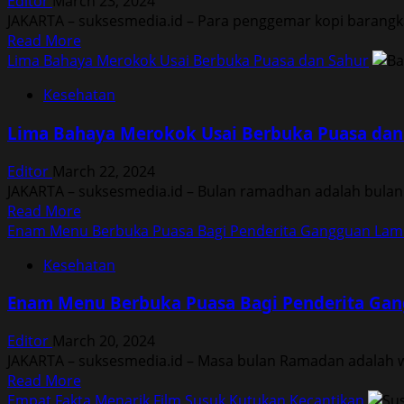
Editor
March 23, 2024
Doctor
JAKARTA – suksesmedia.id – Para penggemar kopi barangka
Slump
Read
Read More
more
Lima Bahaya Merokok Usai Berbuka Puasa dan Sahur
about
Kesehatan
Cara
Tepat
Lima Bahaya Merokok Usai Berbuka Puasa dan
Minum
Kopi
Editor
March 22, 2024
Saat
JAKARTA – suksesmedia.id – Bulan ramadhan adalah bulan 
Ramadhan
Read
Read More
more
Enam Menu Berbuka Puasa Bagi Penderita Gangguan La
about
Kesehatan
Lima
Bahaya
Enam Menu Berbuka Puasa Bagi Penderita Ga
Merokok
Usai
Editor
March 20, 2024
Berbuka
JAKARTA – suksesmedia.id – Masa bulan Ramadan adalah wa
Puasa
Read
Read More
dan
more
Empat Fakta Menarik Film Susuk Kutukan Kecantikan