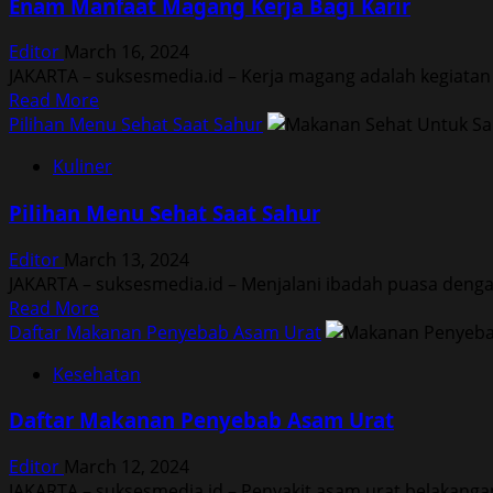
Enam Manfaat Magang Kerja Bagi Karir
Minuman
Korea
Editor
March 16, 2024
Yang
JAKARTA – suksesmedia.id – Kerja magang adalah kegiatan
Menyehatkan
Read
Read More
more
Pilihan Menu Sehat Saat Sahur
about
Kuliner
Enam
Manfaat
Pilihan Menu Sehat Saat Sahur
Magang
Kerja
Editor
March 13, 2024
Bagi
JAKARTA – suksesmedia.id – Menjalani ibadah puasa denga
Karir
Read
Read More
more
Daftar Makanan Penyebab Asam Urat
about
Kesehatan
Pilihan
Menu
Daftar Makanan Penyebab Asam Urat
Sehat
Saat
Editor
March 12, 2024
Sahur
JAKARTA – suksesmedia.id – Penyakit asam urat belakangan 