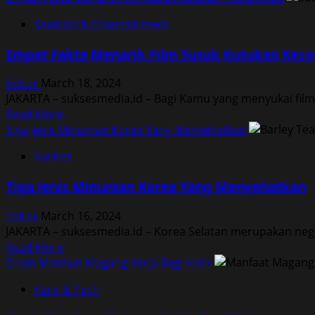
Sahur
about
Selebriti & Entertainment
Enam
Menu
Empat Fakta Menarik Film Susuk Kutukan Keca
Berbuka
Puasa
Editor
March 18, 2024
Bagi
JAKARTA – suksesmedia.id – Bagi Kamu yang menyukai film 
Penderita
Read
Read More
Gangguan
more
Tiga Jenis Minuman Korea Yang Menyehatkan
Lambung
about
Kuliner
Empat
Fakta
Tiga Jenis Minuman Korea Yang Menyehatkan
Menarik
Film
Editor
March 16, 2024
Susuk
JAKARTA – suksesmedia.id – Korea Selatan merupakan neg
Kutukan
Read
Read More
Kecantikan
more
Enam Manfaat Magang Kerja Bagi Karir
about
Karir & Tech
Tiga
Jenis