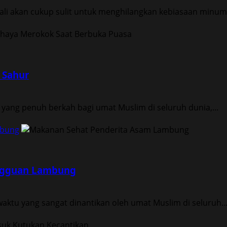
li akan cukup sulit untuk menghilangkan kebiasaan minum k
 Sahur
yang penuh berkah bagi umat Muslim di seluruh dunia,...
mbung
ngguan Lambung
ktu yang sangat dinantikan oleh umat Muslim di seluruh..