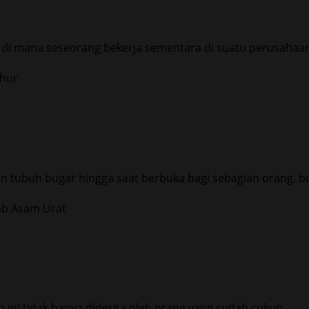
 di mana seseorang bekerja sementara di suatu perusahaan 
n tubuh bugar hingga saat berbuka bagi sebagian orang, bu
ini tidak hanya diderita oleh orang yang sudah cukup...