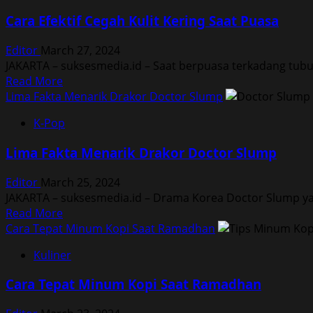
Hal
Cara Efektif Cegah Kulit Kering Saat Puasa
Wajib
Kamu
Editor
March 27, 2024
Siapkan
JAKARTA – suksesmedia.id – Saat berpuasa terkadang tubuh
Saat
Read
Read More
Mudik
more
Lima Fakta Menarik Drakor Doctor Slump
Lebaran
about
K-Pop
Cara
Efektif
Lima Fakta Menarik Drakor Doctor Slump
Cegah
Kulit
Editor
March 25, 2024
Kering
JAKARTA – suksesmedia.id – Drama Korea Doctor Slump yang 
Saat
Read
Read More
Puasa
more
Cara Tepat Minum Kopi Saat Ramadhan
about
Kuliner
Lima
Fakta
Cara Tepat Minum Kopi Saat Ramadhan
Menarik
Drakor