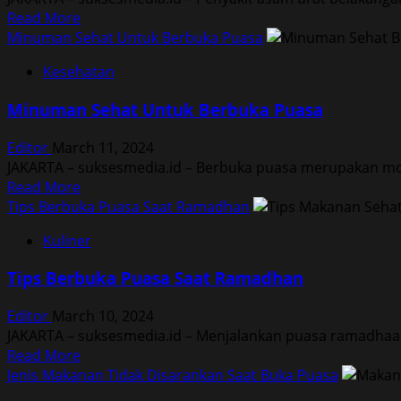
Read
Read More
more
Minuman Sehat Untuk Berbuka Puasa
about
Kesehatan
Daftar
Makanan
Minuman Sehat Untuk Berbuka Puasa
Penyebab
Asam
Editor
March 11, 2024
Urat
JAKARTA – suksesmedia.id – Berbuka puasa merupakan mom
Read
Read More
more
Tips Berbuka Puasa Saat Ramadhan
about
Kuliner
Minuman
Sehat
Tips Berbuka Puasa Saat Ramadhan
Untuk
Berbuka
Editor
March 10, 2024
Puasa
JAKARTA – suksesmedia.id – Menjalankan puasa ramadhaa
Read
Read More
more
Jenis Makanan Tidak Disarankan Saat Buka Puasa
about