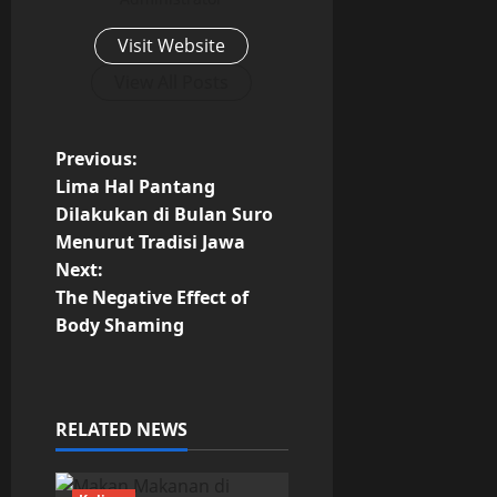
Visit Website
View All Posts
P
Previous:
Lima Hal Pantang
o
Dilakukan di Bulan Suro
Menurut Tradisi Jawa
s
Next:
t
The Negative Effect of
Body Shaming
n
a
RELATED NEWS
v
i