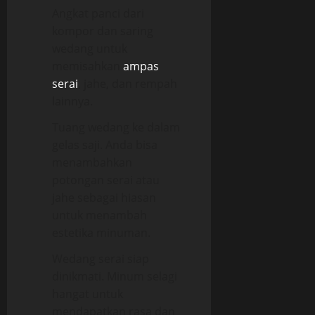
Angkat panci dari
kompor dan saring
wedang untuk
memisahkan
ampas
serai
, jahe, dan rempah
lainnya.
Tuang wedang ke dalam
gelas saji. Anda bisa
menambahkan
potongan serai atau
jahe sebagai hiasan
untuk menambah
estetika minuman.
Wedang serai siap
dinikmati. Minum selagi
hangat untuk
mendapatkan rasa dan