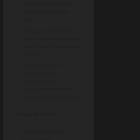
mengeluarkan aroma
dan rasa yang lebih
kuat.
Jahe juga dimemarkan
agar aroma dan rasanya
lebih mudah keluar saat
direbus.
Ikat simpul daun
pandan untuk
memudahkan
pengambilan setelah
wedang selesai dimasak.
Proses Memasak
:
Didihkan 1 liter air
dalam panci.