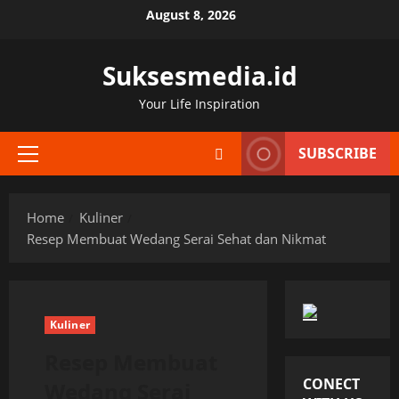
Skip
August 8, 2026
to
content
Suksesmedia.id
Your Life Inspiration
SUBSCRIBE
Primary
Menu
Home
Kuliner
Resep Membuat Wedang Serai Sehat dan Nikmat
Kuliner
Resep Membuat
CONECT
Wedang Serai