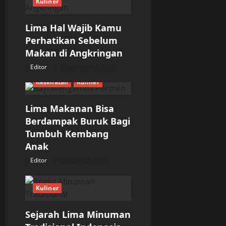
Kuliner
g
Lima Hal Wajib Kamu
a
Perhatikan Sebelum
Makan di Angkringan
t
Editor
November 17, 2025
i
Kesehatan
Kuliner
o
Lima Makanan Bisa
n
Berdampak Buruk Bagi
Tumbuh Kembang
Anak
Editor
October 28, 2025
Kuliner
Sejarah Lima Minuman