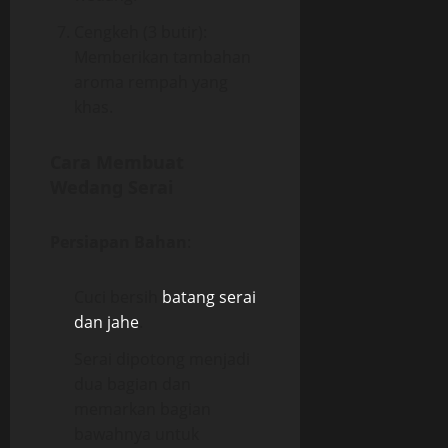
Cengkeh (3 butir):
Memberikan tambahan
aroma rempah yang
khas.
Cara Membuat
Wedang Serai
Persiapan Bahan
:
Cuci bersih
batang serai
dan jahe
.
Serai dipotong menjadi
dua bagian dan
memarkan bagian
bawahnya untuk