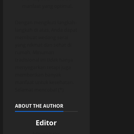
manfaat yang optimal.
Dengan mengikuti langkah-
langkah di atas, Anda dapat
membuat wedang serai
yang nikmat dan sehat di
rumah. Minuman
tradisional ini tidak hanya
menyegarkan tetapi juga
memberikan banyak
manfaat untuk kesehatan.
Selamat mencoba! (*)
ABOUT THE AUTHOR
Editor
Administrator