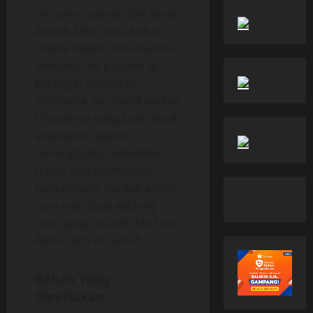
minuman panas, dan serai
adalah salah satu bahan
utama dalam minuman ini.
Minuman ini populer di
berbagai daerah di
Indonesia, terutama karena
khasiatnya yang baik untuk
kesehatan, seperti
meningkatkan kekebalan
tubuh dan membantu
pencernaan. Berikut adalah
cara membuat wedang
serai yang mudah dan bisa
Anda coba di rumah.
Bahan Yang
Diperlukan