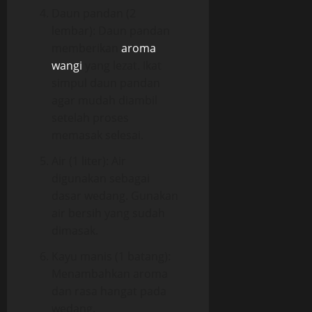
Daun pandan (2
lembar): Daun pandan
memberikan
aroma
wangi
yang lezat. Ikat
simpul daun pandan
agar mudah diambil
setelah proses
memasak selesai.
Air (1 liter): Air
digunakan sebagai
dasar wedang. Gunakan
air bersih yang sudah
dimasak.
Kayu manis
(1 batang):
Menambahkan aroma
dan rasa hangat pada
wedang.