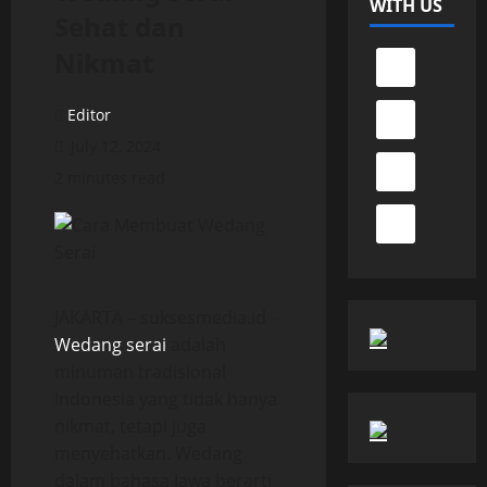
WITH US
Sehat dan
Nikmat
Editor
July 12, 2024
2 minutes read
JAKARTA – suksesmedia.id –
Wedang serai
adalah
minuman tradisional
Indonesia yang tidak hanya
nikmat, tetapi juga
menyehatkan. Wedang
dalam bahasa Jawa berarti