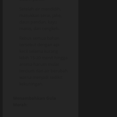
Setelah air mendidih,
masukkan serai, jahe,
daun pandan, kayu
manis, dan cengkeh.
Rebus semua bahan
tersebut dengan api
kecil selama kurang
lebih 15-20 menit hingga
aroma harum mulai
tercium dan air berubah
warna menjadi sedikit
kekuningan.
Menambahkan Gula
Merah
: