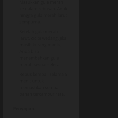
Masukkan gula merah
ke dalam rebusan. Aduk
hingga gula merah larut
sempurna.
Setelah gula merah
larut, cicipi wedang. Jika
masih kurang manis,
Anda bisa
menambahkan gula
merah sesuai selera.
Rebus kembali selama 5
menit untuk
memastikan semua
bahan tercampur rata.
Penyajian
: