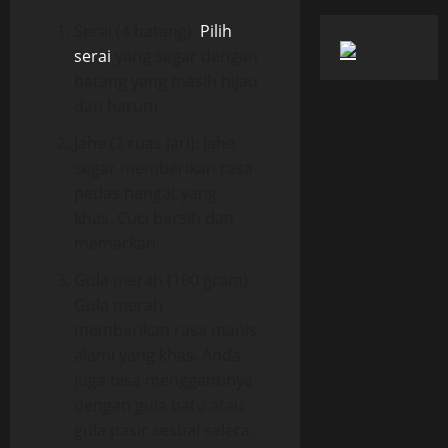
Serai (4 batang):
Pilih
serai
yang segar dengan
batang yang masih hijau
dan harum.
Jahe (2 ruas jari): Jahe
segar memberikan rasa
pedas hangat yang
khas. Cuci bersih dan
memarkan.
Gula merah (100 gram):
Gula merah
memberikan rasa manis
alami yang khas. Anda
juga bisa menggantinya
dengan gula batu atau
gula pasir sesuai selera.