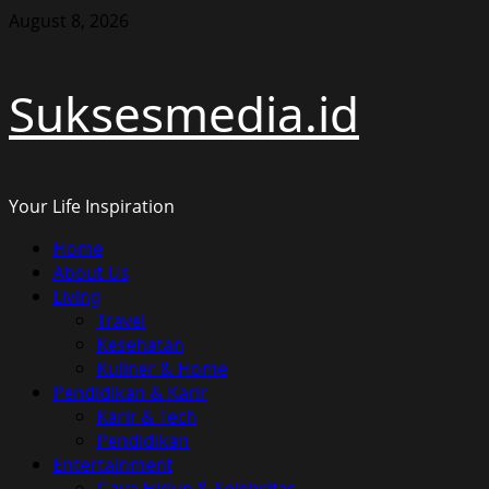
Skip
August 8, 2026
to
content
Suksesmedia.id
Your Life Inspiration
Primary
Home
Menu
About Us
Living
Travel
Kesehatan
Kuliner & Home
Pendidikan & Karir
Karir & Tech
Pendidikan
Entertainment
Gaya Hidup & Selebritas