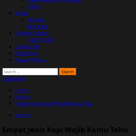
K-Pop
Mode
Fashion
Skin Care
English Edition
Healthy Life
Contact Us
Disclaimer
Privacy Policy
Search
for:
Subscribe
Home
Kuliner
Empat Jenis Kopi Wajib Kamu Tahu
Kuliner
Empat Jenis Kopi Wajib Kamu Tahu