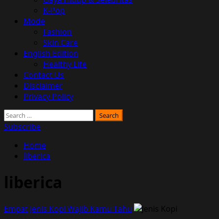
K-Pop
Mode
Fashion
Skin Care
English Edition
Healthy Life
Contact Us
Disclaimer
Privacy Policy
Search
for:
Subscribe
Home
liberica
liberica
Empat Jenis Kopi Wajib Kamu Tahu