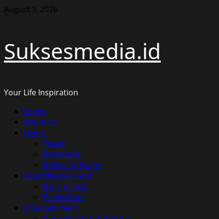
Skip
August 9, 2026
to
content
Suksesmedia.id
Your Life Inspiration
Primary
Home
Menu
About Us
Living
Travel
Kesehatan
Kuliner & Home
Pendidikan & Karir
Karir & Tech
Pendidikan
Entertainment
Gaya Hidup & Selebritas