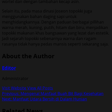
wortel dan dengan tambahan kecap asin.
Selain itu, pada masa dinasi Joseon topokki juga
menggunakan bahan daging sapi untuk
menghidangkannya. Dengan paduan berbagai pillihan
warna merah, kuning, putih, hitam dan biru, menjadikan
topokki makanan khas bangsawan yang lezat dan estetik.
Jadi sejarah topokki sebenarnya warna dan ragam
rasanya tidak hanya pedas mansis seperti sekarang saja.
About the Author
Editor
Administrator
Visit Website
View All Posts
Post
Previous:
Mengenal Manfaat Buah Bit Bagi Kesehatan
Next:
Manfaat Udara Bersih di Dalam Hunian
navigation
Related News