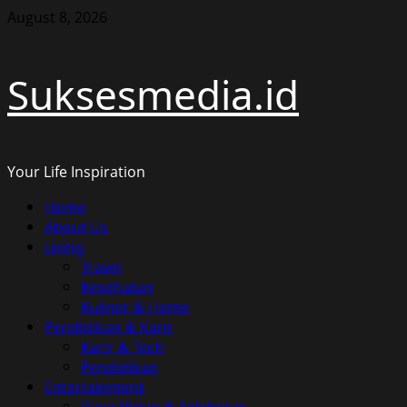
Skip
August 8, 2026
to
content
Suksesmedia.id
Your Life Inspiration
Primary
Home
Menu
About Us
Living
Travel
Kesehatan
Kuliner & Home
Pendidikan & Karir
Karir & Tech
Pendidikan
Entertainment
Gaya Hidup & Selebritas