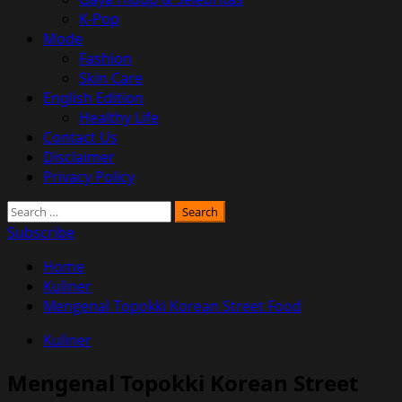
K-Pop
Mode
Fashion
Skin Care
English Edition
Healthy Life
Contact Us
Disclaimer
Privacy Policy
Search
for:
Subscribe
Home
Kuliner
Mengenal Topokki Korean Street Food
Kuliner
Mengenal Topokki Korean Street