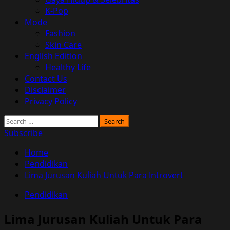
K-Pop
Mode
Fashion
Skin Care
English Edition
Healthy Life
Contact Us
Disclaimer
Privacy Policy
Search
for:
Subscribe
Home
Pendidikan
Lima Jurusan Kuliah Untuk Para Introvert
Pendidikan
Lima Jurusan Kuliah Untuk Para