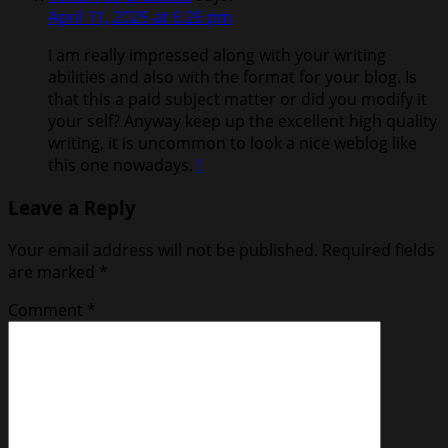
April 11, 2025 at 6:26 pm
I am really impressed along with your writing
abilities and also with the format for your blog. Is
that this a paid subject matter or did you modify it
your self? Anyway keep up the excellent high quality
writing, it is uncommon to look a nice weblog like
this one nowadays.
!
Leave a Reply
Your email address will not be published.
Required fields
are marked
*
Comment
*