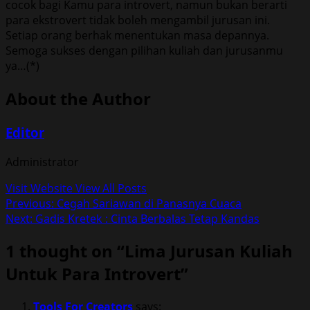
cocok bagi Kamu para introvert, namun bukan berarti
para ekstrovert tidak boleh mengambil jurusan ini.
Setiap orang berhak menentukan masa depannya.
Semoga sukses dengan pilihan kuliah dan jurusanmu
ya…(*)
About the Author
Editor
Administrator
Visit Website
View All Posts
Post
Previous:
Cegah Sariawan di Panasnya Cuaca
Next:
Gadis Kretek : Cinta Berbalas Tetap Kandas
navigation
1 thought on “
Lima Jurusan Kuliah
Untuk Para Introvert
”
Tools For Creators
says: