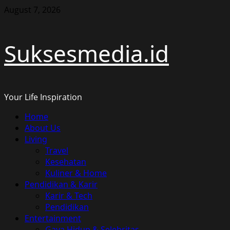
Skip
August 7, 2026
to
content
Suksesmedia.id
Your Life Inspiration
Primary
Home
Menu
About Us
Living
Travel
Kesehatan
Kuliner & Home
Pendidikan & Karir
Karir & Tech
Pendidikan
Entertainment
Gaya Hidup & Selebritas