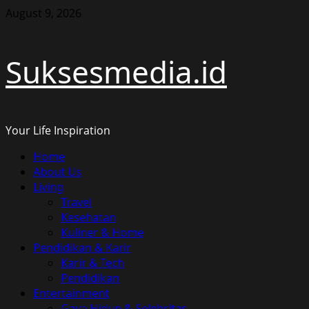
Skip
August 9, 2026
to
content
Suksesmedia.id
Your Life Inspiration
Primary
Home
Menu
About Us
Living
Travel
Kesehatan
Kuliner & Home
Pendidikan & Karir
Karir & Tech
Pendidikan
Entertainment
Gaya Hidup & Selebritas