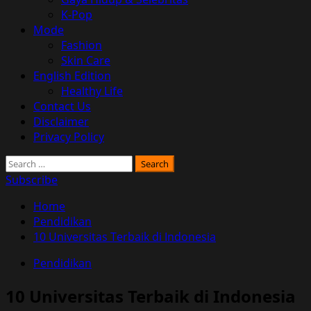
K-Pop
Mode
Fashion
Skin Care
English Edition
Healthy Life
Contact Us
Disclaimer
Privacy Policy
Search
for:
Subscribe
Home
Pendidikan
10 Universitas Terbaik di Indonesia
Pendidikan
10 Universitas Terbaik di Indonesia