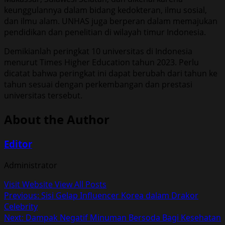
keunggulannya dalam bidang kedokteran, ilmu sosial,
dan ilmu alam. UNHAS juga berperan dalam memajukan
pendidikan dan penelitian di wilayah timur Indonesia.
Demikianlah peringkat 10 universitas di Indonesia
menurut Times Higher Education tahun 2023. Perlu
dicatat bahwa peringkat ini dapat berubah dari tahun ke
tahun sesuai dengan perkembangan dan prestasi
universitas tersebut.
About the Author
Editor
Administrator
Visit Website
View All Posts
Post
Previous:
Sisi Gelap Influencer Korea dalam Drakor
Celebrity
navigation
Next:
Dampak Negatif Minuman Bersoda Bagi Kesehatan