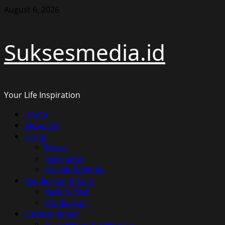
Skip
August 6, 2026
to
content
Suksesmedia.id
Your Life Inspiration
Primary
Home
Menu
About Us
Living
Travel
Kesehatan
Kuliner & Home
Pendidikan & Karir
Karir & Tech
Pendidikan
Entertainment
Gaya Hidup & Selebritas