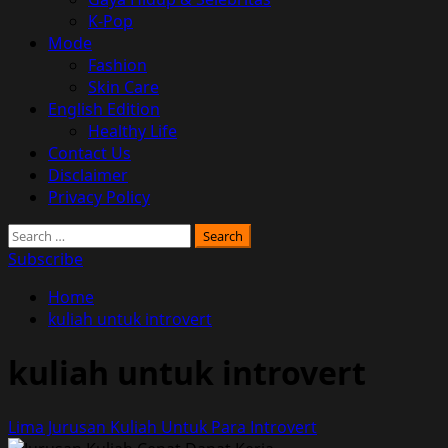
K-Pop
Mode
Fashion
Skin Care
English Edition
Healthy Life
Contact Us
Disclaimer
Privacy Policy
Search
for:
Subscribe
Home
kuliah untuk introvert
kuliah untuk introvert
Lima Jurusan Kuliah Untuk Para Introvert