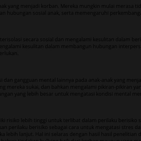
anak yang menjadi korban. Mereka mungkin mulai merasa t
 dan hubungan sosial anak, serta memengaruhi perkembanga
terisolasi secara sosial dan mengalami kesulitan dalam be
 mengalami kesulitan dalam membangun hubungan interperso
erlukan.
i dan gangguan mental lainnya pada anak-anak yang menj
ang mereka sukai, dan bahkan mengalami pikiran-pikiran ya
gan yang lebih besar untuk mengatasi kondisi mental me
i risiko lebih tinggi untuk terlibat dalam perilaku berisik
an perilaku berisiko sebagai cara untuk mengatasi stres da
bih lanjut. Hal ini selaras dengan hasil hasil penelitian 