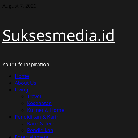
Skip
August 7, 2026
to
content
Suksesmedia.id
Your Life Inspiration
Primary
Home
Menu
About Us
Living
Travel
Kesehatan
Kuliner & Home
Pendidikan & Karir
Karir & Tech
Pendidikan
Entertainment