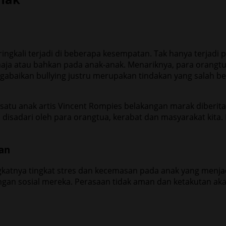
ringkali terjadi di beberapa kesempatan. Tak hanya terjad
remaja atau bahkan pada anak-anak. Menariknya, para orang
engabaikan bullying justru merupakan tindakan yang salah
h satu anak artis Vincent Rompies belakangan marak diberit
pa disadari oleh para orangtua, kerabat dan masyarakat kita
an
katnya tingkat stres dan kecemasan pada anak yang menj
gkungan sosial mereka. Perasaan tidak aman dan ketakutan a