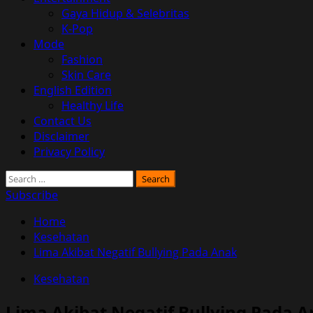
Gaya Hidup & Selebritas
K-Pop
Mode
Fashion
Skin Care
English Edition
Healthy Life
Contact Us
Disclaimer
Privacy Policy
Search
for:
Subscribe
Home
Kesehatan
Lima Akibat Negatif Bullying Pada Anak
Kesehatan
Lima Akibat Negatif Bullying Pada 