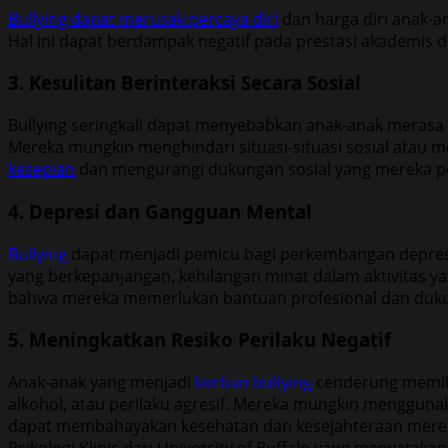
Bullying dapat merusak percaya diri
dan harga diri anak-
Hal ini dapat berdampak negatif pada prestasi akademis
3. Kesulitan Berinteraksi Secara Sosial
Bullying seringkali dapat menyebabkan anak-anak merasa 
Mereka mungkin menghindari situasi-situasi sosial atau
kesepian
dan mengurangi dukungan sosial yang mereka p
4. Depresi dan Gangguan Mental
Bullying
dapat menjadi pemicu bagi perkembangan depres
yang berkepanjangan, kehilangan minat dalam aktivitas y
bahwa mereka memerlukan bantuan profesional dan dukun
5. Meningkatkan Resiko Perilaku Negatif
Anak-anak yang menjadi
korban bullying
cenderung memilik
alkohol, atau perilaku agresif. Mereka mungkin menggunak
dapat membahayakan kesehatan dan kesejahteraan mereka le