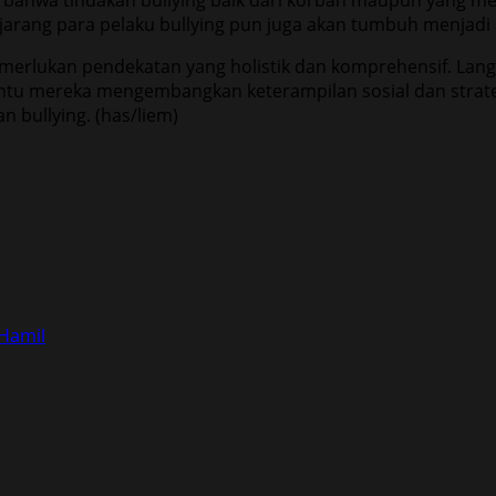
akan bahwa tindakan bullying baik dari korban maupun yan
arang para pelaku bullying pun juga akan tumbuh menjadi a
merlukan pendekatan yang holistik dan komprehensif. Lan
tu mereka mengembangkan keterampilan sosial dan strateg
bullying. (has/liem)
 Hamil