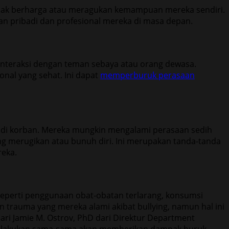
idak berharga atau meragukan kemampuan mereka sendiri.
n pribadi dan profesional mereka di masa depan.
rinteraksi dengan teman sebaya atau orang dewasa.
nal yang sehat. Ini dapat
memperburuk perasaan
adi korban. Mereka mungkin mengalami perasaan sedih
ng merugikan atau bunuh diri. Ini merupakan tanda-tanda
reka.
o seperti penggunaan obat-obatan terlarang, konsumsi
n trauma yang mereka alami akibat bullying, namun hal ini
dari Jamie M. Ostrov, PhD dari Direktur Department