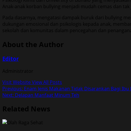
Psikologi Klinis dari University of Buffalo yang menyat
Anak-anak korban bullying menjadi mudah cemas dan tak j
Pada dasarnya, mengatasi dampak buruk dari bullying me
dukungan emosional dan psikologis kepada anak, memban
sekolah dan komunitas dalam pencegahan dan penanganan 
About the Author
Editor
Administrator
Visit Website
View All Posts
Post
Previous:
Enam Jenis Makanan Tidak Disarankan Bagi Ibu
Next:
Delapan Manfaat Minum Teh
navigation
Related News