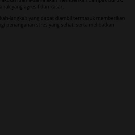
g melakukan sama-sama akan memberikan dampak buruk.
nak yang agresif dan kasar.
gkah-langkah yang dapat diambil termasuk memberikan
i penanganan stres yang sehat, serta melibatkan