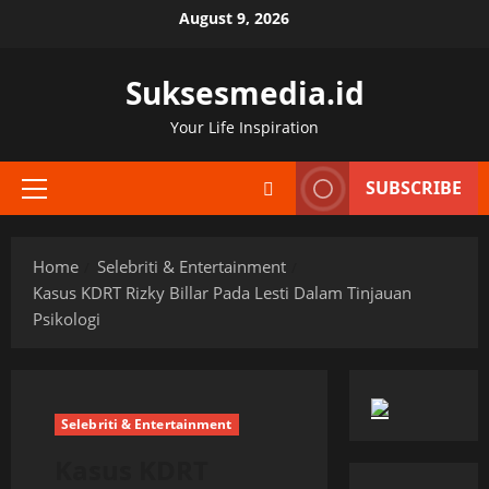
Skip
August 9, 2026
to
content
Suksesmedia.id
Your Life Inspiration
SUBSCRIBE
Primary
Menu
Home
Selebriti & Entertainment
Kasus KDRT Rizky Billar Pada Lesti Dalam Tinjauan
Psikologi
Selebriti & Entertainment
Kasus KDRT