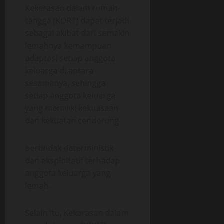
Kekerasan dalam rumah-
tangga (KDRT) dapat terjadi
sebagai akibat dari semakin
lemahnya kemampuan
adaptasi setiap anggota
keluarga di antara
sesamanya, sehingga
setiap anggota keluarga
yang memiliki kekuasaan
dan kekuatan cenderung
bertindak deterministik
dan eksploitatif terhadap
anggota keluarga yang
lemah.
Selain itu, Kekarasan dalam