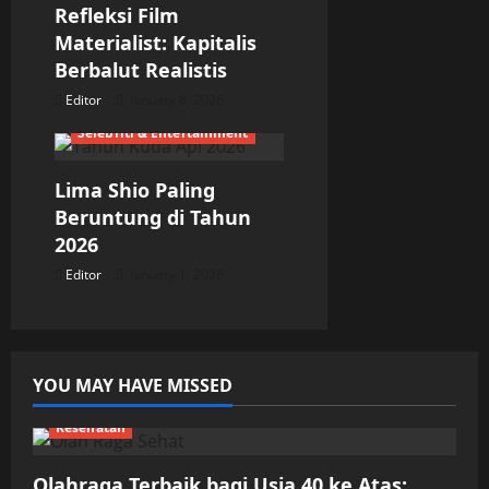
Refleksi Film
o
Materialist: Kapitalis
n
Berbalut Realistis
Editor
January 8, 2026
Selebriti & Entertainment
Lima Shio Paling
Beruntung di Tahun
2026
Editor
January 1, 2026
YOU MAY HAVE MISSED
Kesehatan
Olahraga Terbaik bagi Usia 40 ke Atas: