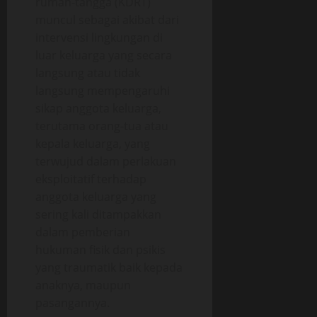
rumah-tangga (KDRT)
muncul sebagai akibat dari
intervensi lingkungan di
luar keluarga yang secara
langsung atau tidak
langsung mempengaruhi
sikap anggota keluarga,
terutama orang-tua atau
kepala keluarga, yang
terwujud dalam perlakuan
eksploitatif terhadap
anggota keluarga yang
sering kali ditampakkan
dalam pemberian
hukuman fisik dan psikis
yang traumatik baik kepada
anaknya, maupun
pasangannya.