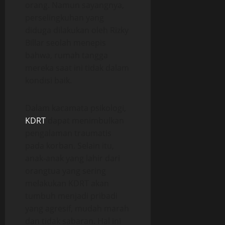
orang. Namun sayangnya,
perselingkuhan yang
diduga dilakukan oleh Rizky
Billar seolah menepis
bahwa, rumah tangga
mereka saat ini tidak dalam
kondisi baik.
Dalam kacamata psikologi,
KDRT
dapat menimbulkan
pengalaman traumatis
pada korban. Selain itu,
anak-anak yang lahir dari
orangtua yang sering
melakukan KDRT akan
tumbuh menjadi pribadi
yang agresif, mudah marah
dan tidak sabaran. Hal ini