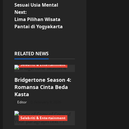
o
Sesuai Usia Mental
Next:
s
Lima Pilihan Wisata
t
Pantai di Yogyakarta
n
a
RELATED NEWS
v
Selebriti & Entertainment
i
Bridgertone Season 4:
g
Romansa Cinta Beda
Kasta
a
Editor
February 9, 2026
t
Selebriti & Entertainment
i