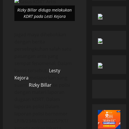
Rizky Billar diduga melakukan
KDRT pada Lesti Kejora
Jagad maya dihebohkan
dengan berita
perselingkuhan salah satu
pasangan artis yang
sempat fenomenal. Dalam
kasus tersebut,
Lesty
Kejora
melaporkan sang
suami
Rizky Billar
ke polisi
dengan materi laporan
dugaan KDRT. Dalam
laporan polisi Dalam
laporan polisi bernomor
LP/B/2348/IX/2022/SPKT/
kepada polres Jakarta