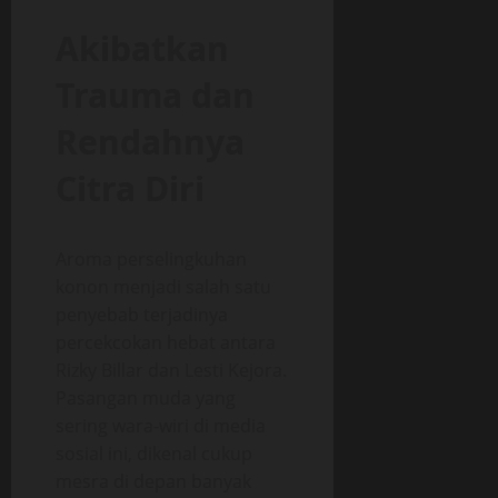
Akibatkan
Trauma dan
Rendahnya
Citra Diri
Aroma perselingkuhan
konon menjadi salah satu
penyebab terjadinya
percekcokan hebat antara
Rizky Billar dan Lesti Kejora.
Pasangan muda yang
sering wara-wiri di media
sosial ini, dikenal cukup
mesra di depan banyak