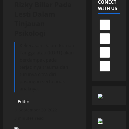
CONECT
Rizky Billar Pada
WITH US
Lesti Dalam
Tinjauan
Psikologi
Kekerasan Dalam Rumah
Tangga atau (KDRT) akan
berdampak pada
terjadinya trauma dan
turunya citra diri
pasangan serta anak-
anaknya.
Editor
September 30, 2022
3 minutes read