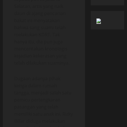
Selatan, artis yang naik
daun di ajang pencarian
bakat ini menyatakan
bahwa sang suami telah
melakukan KDRT. Tak
hanya itu, dia pun juga
menceritakan kronologis
kejadian kekerasan yang
telah dilakukan suaminya.
Dugaan adanya pihak
ketiga dalam rumah
tangga, menjadi salah satu
pemicu pertengkaran
pasangan yang telah
memiliki satu anak ini. Rizky
Billar diduga melakukan