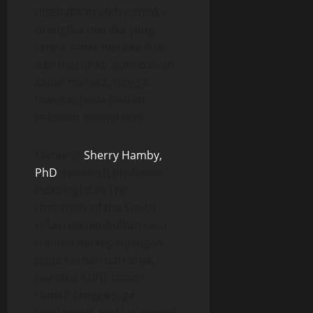
disebabkan oleh perilaku
orangtua mereka yang
tanpa sadar mereka lihat
dan masuk ke alam bawah
sadar mereka, hingga
melekat pada pikiran
maupun memorinya.
Menurut
Sherry Hamby,
PhD
, research professor
Psikologi dari The
University of the South,
selain menimbulkan rasa
trauma berkepanjangan
pada korban dan anak,
perilaku KDRT dalam
rumah tangga juga
berdampak pada turunnya