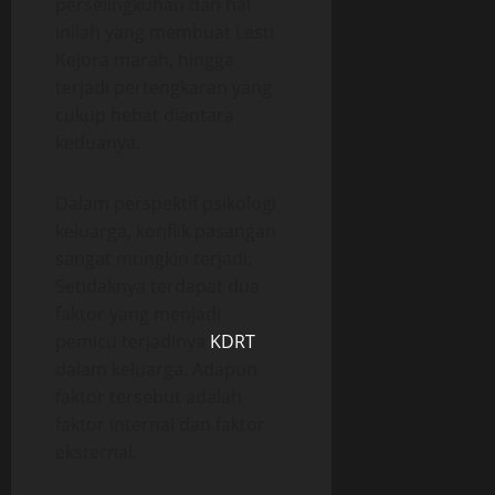
perselingkuhan dan hal
inilah yang membuat Lesti
Kejora marah, hingga
terjadi pertengkaran yang
cukup hebat diantara
keduanya.
Dalam perspektif psikologi
keluarga, konflik pasangan
sangat mungkin terjadi.
Setidaknya terdapat dua
faktor yang menjadi
pemicu terjadinya
KDRT
dalam keluarga. Adapun
faktor tersebut adalah
faktor internal dan faktor
eksternal.