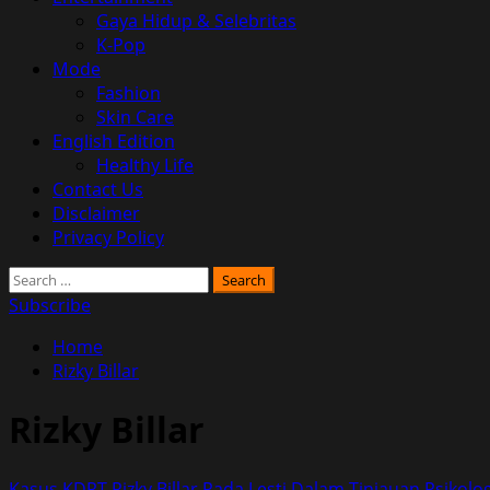
Gaya Hidup & Selebritas
K-Pop
Mode
Fashion
Skin Care
English Edition
Healthy Life
Contact Us
Disclaimer
Privacy Policy
Search
for:
Subscribe
Home
Rizky Billar
Rizky Billar
Kasus KDRT Rizky Billar Pada Lesti Dalam Tinjauan Psikolog