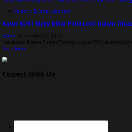
Selebriti & Entertainment
Kasus KDRT Rizky Billar Pada Lesti Dalam Tinja
Editor
September 30, 2022
Kekerasan Dalam Rumah Tangga atau (KDRT) akan berdampak
Read
Read More
more
about
Kasus
Conect With Us
KDRT
Rizky
Billar
Pada
Lesti
Dalam
Tinjauan
Psikologi