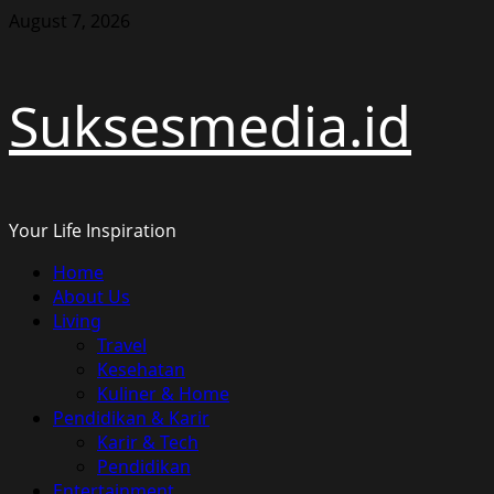
Skip
August 7, 2026
to
content
Suksesmedia.id
Your Life Inspiration
Primary
Home
Menu
About Us
Living
Travel
Kesehatan
Kuliner & Home
Pendidikan & Karir
Karir & Tech
Pendidikan
Entertainment