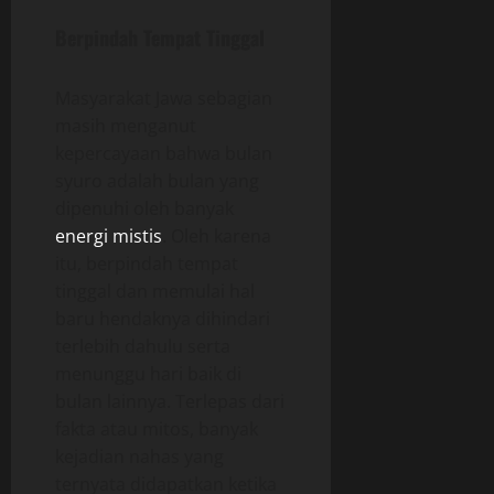
Berpindah Tempat Tinggal
Masyarakat Jawa sebagian
masih menganut
kepercayaan bahwa bulan
syuro adalah bulan yang
dipenuhi oleh banyak
energi mistis
. Oleh karena
itu, berpindah tempat
tinggal dan memulai hal
baru hendaknya dihindari
terlebih dahulu serta
menunggu hari baik di
bulan lainnya. Terlepas dari
fakta atau mitos, banyak
kejadian nahas yang
ternyata didapatkan ketika