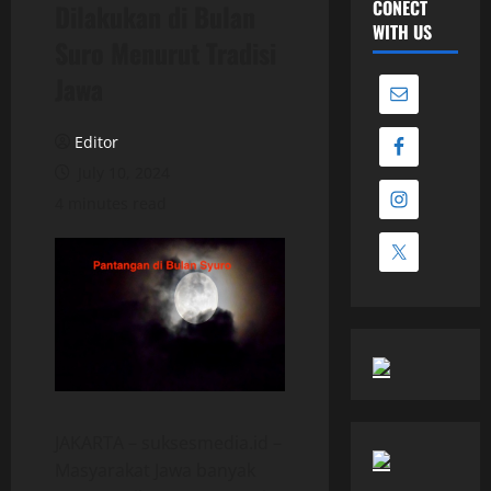
CONECT
Dilakukan di Bulan
WITH US
Suro Menurut Tradisi
Jawa
Editor
July 10, 2024
4 minutes read
JAKARTA – suksesmedia.id –
Masyarakat Jawa banyak