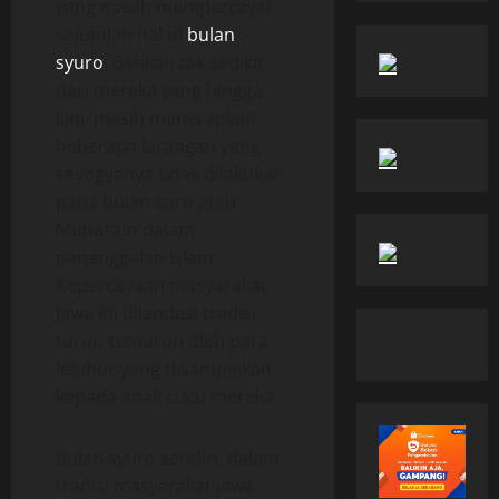
yang masih mempercayai
sejumlah hal di
bulan
syuro
. Bahkan tak sedikit
dari mereka yang hingga
kini, masih menerapkan
beberapa larangan yang
seyogyanya tidak dilakukan
pada bulan suro atau
Muharam dalam
penanggalan islam.
Kepercayaan masyarakat
Jawa ini dilandasi tradisi
turun-temurun oleh para
leluhur yang disampaikan
kepada anak cucu mereka.
Bulan syuro sendiri, dalam
tradisi masyarakat jawa