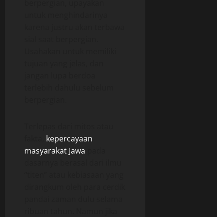
berpergian, upayakan
untuk menghindarinya
karena justru akan terbawa
sial saat berpergian.
Usahakan untuk memiliki
tujuan yang jelas, dan
jangan lupa berdoa
terlebih dahulu sebelum
berpergian.
Terlepas dari mitos atau
fakta,
kepercayaan
masyarakat Jawa
pada
dasarnya berasal dari ilmu
“titen” atau kebiasaan yang
dirangkum oleh para cerdik
pandai zaman dulu selama
ribuan tahun. Namun jika