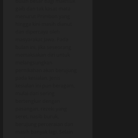
bulan besar bagi makhluk
gaib dan tak kasat mata
menurut Primbon yang
hingga kini masih dianut
dan dipercaya oleh
masyarakat Jawa. Pada
bulan ini, jika seseorang
memaksakan diri untuk
melangsungkan
pernikahan akan berujung
pada kesialan. Jenis
kesialan ini pun beragam,
mulai dari sering
bertengkar dengan
pasangan, rezeki yang
seret, nasib buruk,
berujung perceraian dan
masih banyak lagi. Selain