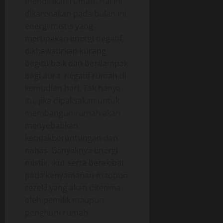
mendirikan rumah. Hal ini
dikarenakan pada bulan ini,
energi mistis yang
merupakan energi negatif,
dikhawatirkan kurang
begitu baik dan berdampak
bagi aura negatif rumah di
kemudian hari. Tak hanya
itu, jika dipaksakan untuk
membangun rumah akan
menyebabkan
ketidakberuntungan dan
nahas. Banyaknya energi
mistik, ikut serta berakibat
pada kenyamanan maupun
rezeki yang akan diterima
oleh pemilik maupun
penghuni rumah.