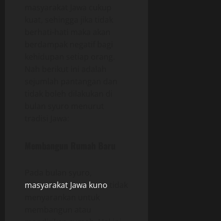
masyarakat Jawa cukup
kuat, sehingga jika tidak
berhati-hati maka akan
berdampak negatif bagi
kehidupan setiap orang.
Nah berikut ini adalah
sejumlah pantangan dan
tidak boleh dilakukan di
bulan syuro menurut
tradisi Jawa:
Membangun Rumah Baru
Pada bulan syuro,
masyarakat Jawa kuno
tidak
menyarankan untuk
membangun atau