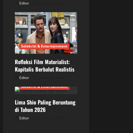
o
Editor
February 9, 2026
n
Selebriti & Entertainment
Refleksi Film Materialist:
Kapitalis Berbalut Realistis
Editor
January 8, 2026
Selebriti & Entertainment
Lima Shio Paling Beruntung
di Tahun 2026
Editor
January 1, 2026