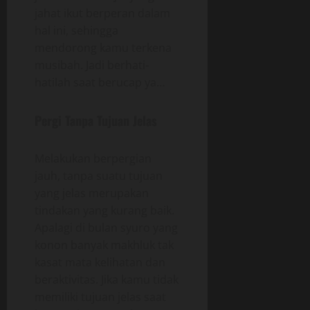
jahat ikut berperan dalam
hal ini, sehingga
mendorong kamu terkena
musibah. Jadi berhati-
hatilah saat berucap ya…
Pergi Tanpa Tujuan Jelas
Melakukan berpergian
jauh, tanpa suatu tujuan
yang jelas merupakan
tindakan yang kurang baik.
Apalagi di bulan syuro yang
konon banyak makhluk tak
kasat mata kelihatan dan
beraktivitas. Jika kamu tidak
memiliki tujuan jelas saat