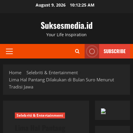
Skip
August 9, 2026
10:12:25 AM
to
content
Suksesmedia.id
Your Life Inspiration
SUBSCRIBE
Primary
Menu
Home
Selebriti & Entertainment
Lima Hal Pantang Dilakukan di Bulan Suro Menurut
Tradisi Jawa
Selebriti & Entertainment
Lima Hal Pantang