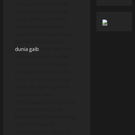
merupakan bulan yang
dianggap sebagai bulan
yang sakral dan penuh
dengan energi mistis.
Masyarakat Jawa percaya
bahwa pada bulan ini,
dunia gaib
lebih aktif, dan
oleh karena itu, mereka
lebih berhati-hati dalam
menjalani aktivitas sehari-
hari. Tak hanya itu, pada
bulan ini dipercaya oleh
masyarakat Jawa
merupakan bulan di mana
banyak makhluk gaib
berkeliaran. Bahkan energi
mistik di bulan ini
dipercaya oleh sebagian