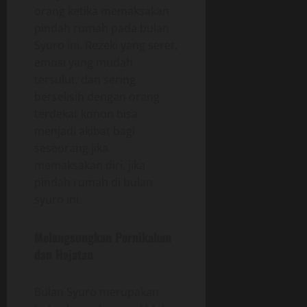
orang ketika memaksakan
pindah rumah pada bulan
Syuro ini. Rezeki yang seret,
emosi yang mudah
tersulut, dan sering
berselisih dengan orang
terdekat konon bisa
menjadi akibat bagi
seseorang jika
memaksakan diri, jika
pindah rumah di bulan
syuro ini.
Melangsungkan Pernikahan
dan Hajatan
Bulan Syuro merupakan