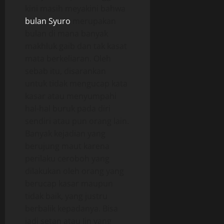
kini masih meyakini bahwa
bulan Syuro
merupakan
bulan di mana banyak
makhluk gaib dan tak kasat
mata berkeliaran. Oleh
sebab itu, disarankan
untuk tidak mengucap kata
kasar atau menyumpahi
hal-hal buruk pada diri
sendiri atau pun orang lain.
Banyak kejadian yang
berujung maut karena
perilaku ceroboh yang
dilakukan oleh orang yang
berucap kasar maupun
tidak baik, yang justru
berbalik kepadanya. Bisa
jadi setan atau Jin yang