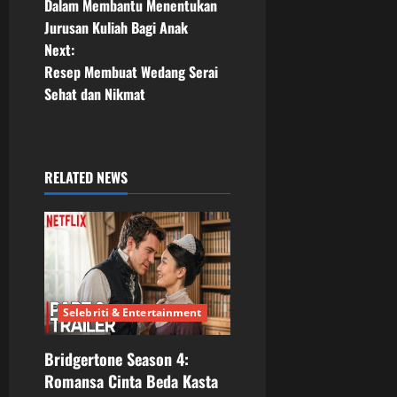
o
Dalam Membantu Menentukan
Jurusan Kuliah Bagi Anak
s
Next:
t
Resep Membuat Wedang Serai
Sehat dan Nikmat
n
a
RELATED NEWS
v
i
g
a
Selebriti & Entertainment
t
Bridgertone Season 4:
i
Romansa Cinta Beda Kasta