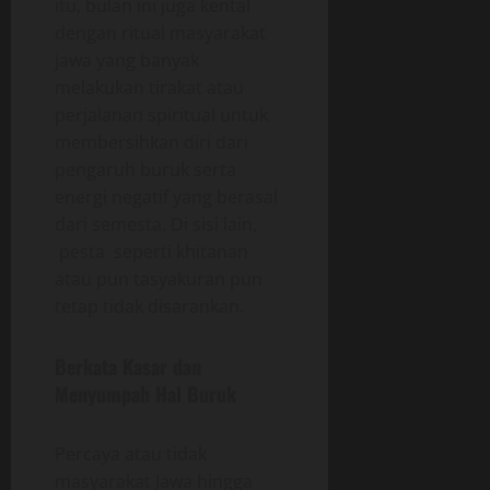
itu, bulan ini juga kental
dengan ritual masyarakat
jawa yang banyak
melakukan tirakat atau
perjalanan spiritual untuk
membersihkan diri dari
pengaruh buruk serta
energi negatif yang berasal
dari semesta. Di sisi lain,
pesta seperti khitanan
atau pun tasyakuran pun
tetap tidak disarankan.
Berkata Kasar dan
Menyumpah Hal Buruk
Percaya atau tidak
masyarakat Jawa hingga