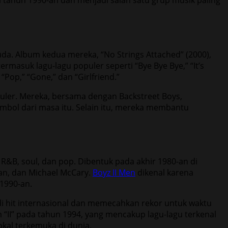
 tahun 1990-an dan menjadi salah satu grup musik paling
da. Album kedua mereka, “No Strings Attached” (2000),
ermasuk lagu-lagu populer seperti “Bye Bye Bye,” “It’s
“Pop,” “Gone,” dan “Girlfriend.”
kuler. Mereka, bersama dengan Backstreet Boys,
mbol dari masa itu. Selain itu, mereka membantu
R&B, soul, dan pop. Dibentuk pada akhir 1980-an di
man, dan Michael McCary.
Boyz II Men
dikenal karena
1990-an.
adi hit internasional dan memecahkan rekor untuk waktu
m “II” pada tahun 1994, yang mencakup lagu-lagu terkenal
okal terkemuka di dunia.