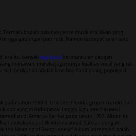
. Termasuk salah satunya genre musik era 90-an yang
 B hingga gabungan pop rock. Namun terdapat salah satu
i era itu, banyak
boy band
bermunculan dengan
ang menawan, mereka juga punya kualitas vocal yang tak
 Nah berikut ini adalah lima boy band paling populer di
 pada tahun 1993 di Orlando, Florida, grup ini terdiri dari
usik pop yang mendominasi tangga lagu internasional
 kemudian di Amerika Serikat pada tahun 1997. Album ini
lkan mereka ke publik internasional. Bahkan dengan
Me the Meaning of Being Lonely.” Album ini menjadi salah