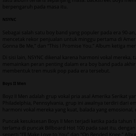
satu album terlaris sepanjang masa. Backstreet Boys mem
berpengaruh pada masa itu.
NSYNC
Sebagai salah satu boy band yang populer pada era 90-a
mencetak rekor penjualan untuk minggu pertama di Amerika S
Gonna Be Me,” dan “This I Promise You.” Album ketiga merek
Di sisi lain, NSYNC dikenal karena harmoni vokal mereka,
memainkan peran penting dalam era boy band pada akhir 1
membentuk tren musik pop pada era tersebut.
Boys II Men
Boyz II Men adalah grup vokal pria asal Amerika Serikat 
Philadelphia, Pennsylvania, grup ini awalnya terdiri dar
harmoni vokal mereka yang kuat, balada yang emosional, 
Puncak kesuksesan Boys II Men terjadi ketika pada tahun 1
terlama di puncak Billboard Hot 100 pada saat itu, dengan
seperti “I’ll Make Love to You” dan “On Bended Knee.” Al