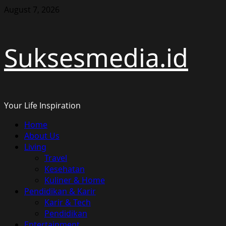
Skip
August 7, 2026
to
content
Suksesmedia.id
Your Life Inspiration
Primary
Home
Menu
About Us
Living
Travel
Kesehatan
Kuliner & Home
Pendidikan & Karir
Karir & Tech
Pendidikan
Entertainment