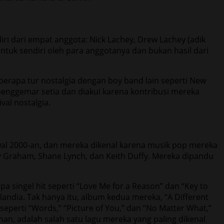
iri dari empat anggota: Nick Lachey, Drew Lachey (adik
entuk sendiri oleh para anggotanya dan bukan hasil dari
berapa tur nostalgia dengan boy band lain seperti New
i penggemar setia dan diakui karena kontribusi mereka
val nostalgia.
wal 2000-an, dan mereka dikenal karena musik pop mereka
key Graham, Shane Lynch, dan Keith Duffy. Mereka dipandu
 singel hit seperti “Love Me for a Reason” dan “Key to
landia. Tak hanya itu, album kedua mereka, “A Different
eperti “Words,” “Picture of You,” dan “No Matter What,”
man, adalah salah satu lagu mereka yang paling dikenal