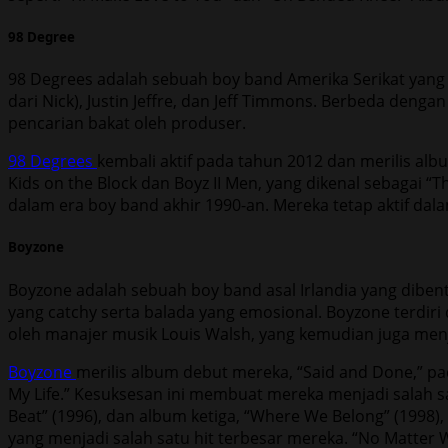
98 Degree
98 Degrees adalah sebuah boy band Amerika Serikat yang t
dari Nick), Justin Jeffre, dan Jeff Timmons. Berbeda deng
pencarian bakat oleh produser.
98 Degrees
kembali aktif pada tahun 2012 dan merilis al
Kids on the Block dan Boyz II Men, yang dikenal sebagai “
dalam era boy band akhir 1990-an. Mereka tetap aktif dalam 
Boyzone
Boyzone adalah sebuah boy band asal Irlandia yang diben
yang catchy serta balada yang emosional. Boyzone terdiri
oleh manajer musik Louis Walsh, yang kemudian juga menja
Boyzone
merilis album debut mereka, “Said and Done,” pa
My Life.” Kesuksesan ini membuat mereka menjadi salah sa
Beat” (1996), dan album ketiga, “Where We Belong” (1998)
yang menjadi salah satu hit terbesar mereka. “No Matter 