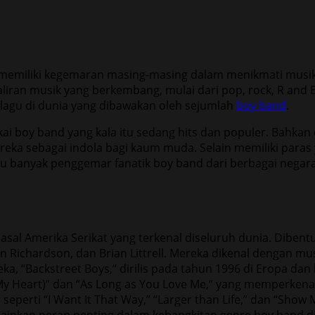
a memiliki kegemaran masing-masing dalam menikmati musik
liran musik yang berkembang, mulai dari pop, rock, R and
lagu di dunia yang dibawakan oleh sejumlah
boy band
.
i boy band yang kala itu sedang hits dan populer. Bahkan d
 sebagai indola bagi kaum muda. Selain memiliki paras y
itu banyak penggemar fanatik boy band dari berbagai negara.
sal Amerika Serikat yang terkenal diseluruh dunia. Dibentuk
in Richardson, dan Brian Littrell. Mereka dikenal dengan m
a, “Backstreet Boys,” dirilis pada tahun 1996 di Eropa dan
 My Heart)” dan “As Long as You Love Me,” yang memperkena
eperti “I Want It That Way,” “Larger than Life,” dan “Show 