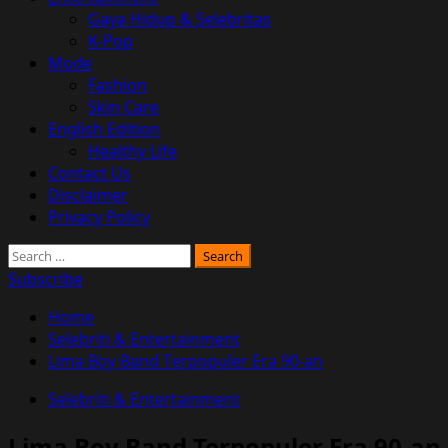
Gaya Hidup & Selebritas
K-Pop
Mode
Fashion
Skin Care
English Edition
Healthy Life
Contact Us
Disclaimer
Privacy Policy
Search
for:
Subscribe
Home
Selebriti & Entertainment
Lima Boy Band Terpopuler Era 90-an
Selebriti & Entertainment
Lima Boy Band Terpopuler Era 90-an