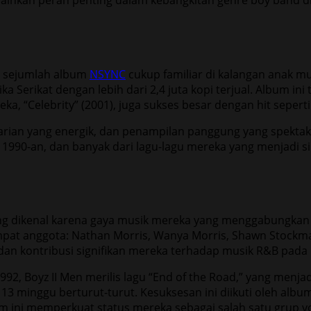
ainkan peran penting dalam kebangkitan genre boy band di
n, sejumlah album
NSYNC
cukup familiar di kalangan anak mu
erikat dengan lebih dari 2,4 juta kopi terjual. Album ini t
a, “Celebrity” (2001), juga sukses besar dengan hit seperti 
 tarian yang energik, dan penampilan panggung yang spekta
990-an, dan banyak dari lagu-lagu mereka yang menjadi si
yang dikenal karena gaya musik mereka yang menggabungkan 
i empat anggota: Nathan Morris, Wanya Morris, Shawn Stock
dan kontribusi signifikan mereka terhadap musik R&B pada 
992, Boyz II Men merilis lagu “End of the Road,” yang menj
 13 minggu berturut-turut. Kesuksesan ini diikuti oleh albu
bum ini memperkuat status mereka sebagai salah satu grup v