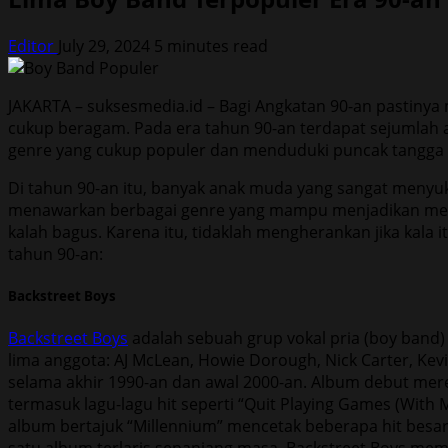
Editor
July 29, 2024
5 minutes read
JAKARTA – suksesmedia.id – Bagi Angkatan 90-an pastiny
cukup beragam. Pada era tahun 90-an terdapat sejumlah a
genre yang cukup populer dan menduduki puncak tangga 
Di tahun 90-an itu, banyak anak muda yang sangat menyuka
menawarkan berbagai genre yang mampu menjadikan mereka
kalah bagus. Karena itu, tidaklah mengherankan jika kala 
tahun 90-an:
Backstreet Boys
Backstreet Boys
adalah sebuah grup vokal pria (boy band) a
lima anggota: AJ McLean, Howie Dorough, Nick Carter, Kev
selama akhir 1990-an dan awal 2000-an. Album debut merek
termasuk lagu-lagu hit seperti “Quit Playing Games (With
album bertajuk “Millennium” mencetak beberapa hit besar s