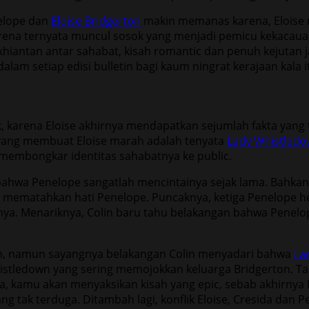
nelope dan
Eloise Bridgerton
makin memanas karena, Eloise m
 karena ternyata muncul sosok yang menjadi pemicu kekacau
hiantan antar sahabat, kisah romantic dan penuh kejutan ja
setiap edisi bulletin bagi kaum ningrat kerajaan kala i
 karena Eloise akhirnya mendapatkan sejumlah fakta yang
k yang membuat Eloise marah adalah tenyata
Lady Whistled
 membongkar identitas sahabatnya ke public.
ahwa Penelope sangatlah mencintainya sejak lama. Bahkan 
u mematahkan hati Penelope. Puncaknya, ketiga Penelope h
ya. Menariknya, Colin baru tahu belakangan bahwa Penelo
an, namun sayangnya belakangan Colin menyadari bahwa
La
histledown yang sering memojokkan keluarga Bridgerton. 
rita, kamu akan menyaksikan kisah yang epic, sebab akhirny
tak terduga. Ditambah lagi, konflik Eloise, Cresida dan Penel