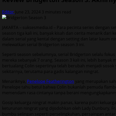
Editor
June 23, 2024
3 minutes read
JAKARTA – suksesmedia.id – Para pecinta series dengan se
season tiga kali ini, banyak kisah dan cerita menarik dari
dalam serial yang kental dengan setting dan latar kaum ni
melewatkan serial Bridgerton season 3 ini.
Seperti season sebelumnya, serial Bridgerton selalu fok
mereka sebanyak 7 orang. Season 3 kali ini, lebih banyak
bertualang Colin sepertinya telah berubah menjadi sosok 
sekitarnya, terutama para gadis kalangan ningrat.
Menariknya,
Penelope Featherington
yang merupakan sahab
Penelope tahu betul bahwa Colin bukanlah pemuda flamboy
memendam rasa cintanya tanpa berani mengungkapkann
Gosip keluarga ningrat makin panas, karena putri keluarg
keturunan ningrat yang dijodohkan oleh Lady Dunbury, Fra
bumbu selingan seperti perselingkuhan, persaingan antar