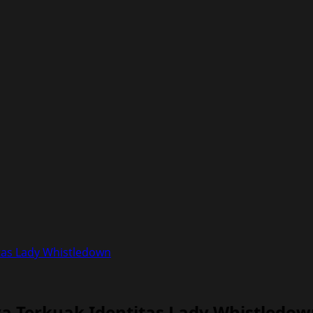
itas Lady Whistledown
ya Terkuak Identitas Lady Whistledo