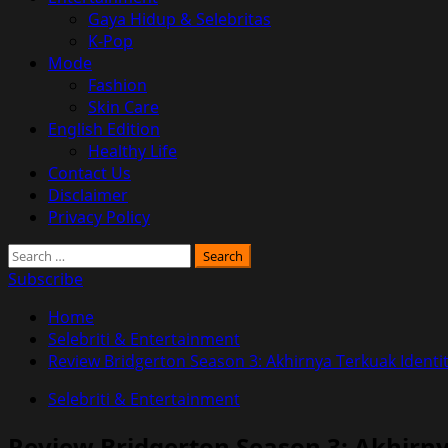
Gaya Hidup & Selebritas
K-Pop
Mode
Fashion
Skin Care
English Edition
Healthy Life
Contact Us
Disclaimer
Privacy Policy
Search
for:
Subscribe
Home
Selebriti & Entertainment
Review Bridgerton Season 3: Akhirnya Terkuak Ident
Selebriti & Entertainment
Review Bridgerton Season 3: Akhirn