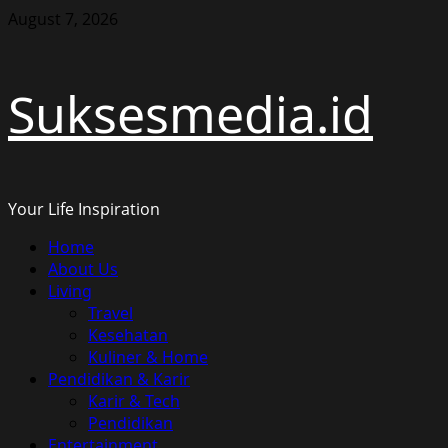
Skip
August 7, 2026
to
content
Suksesmedia.id
Your Life Inspiration
Primary
Home
Menu
About Us
Living
Travel
Kesehatan
Kuliner & Home
Pendidikan & Karir
Karir & Tech
Pendidikan
Entertainment