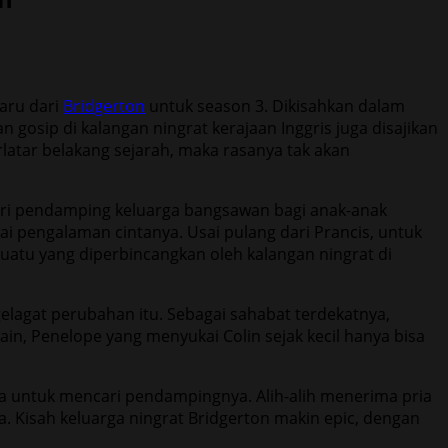
baru dari
Bridgerton
untuk season 3. Dikisahkan dalam
n gosip di kalangan ningrat kerajaan Inggris juga disajikan
rlatar belakang sejarah, maka rasanya tak akan
cari pendamping keluarga bangsawan bagi anak-anak
i pengalaman cintanya. Usai pulang dari Prancis, untuk
suatu yang diperbincangkan oleh kalangan ningrat di
elagat perubahan itu. Sebagai sahabat terdekatnya,
n, Penelope yang menyukai Colin sejak kecil hanya bisa
a untuk mencari pendampingnya. Alih-alih menerima pria
a. Kisah keluarga ningrat Bridgerton makin epic, dengan