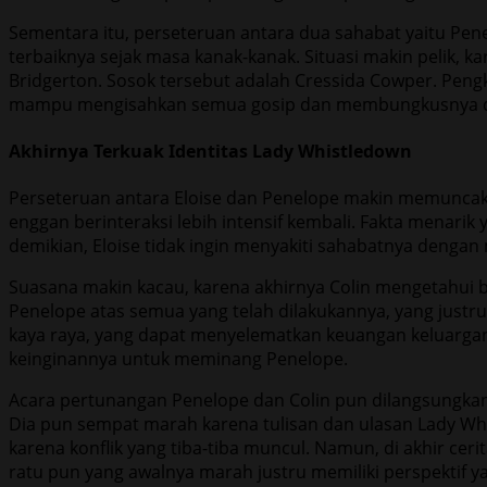
Sementara itu, perseteruan antara dua sahabat yaitu Pe
terbaiknya sejak masa kanak-kanak. Situasi makin pelik,
Bridgerton. Sosok tersebut adalah Cressida Cowper. Pengk
mampu mengisahkan semua gosip dan membungkusnya dalam 
Akhirnya Terkuak Identitas Lady Whistledown
Perseteruan antara Eloise dan Penelope makin memuncak,
enggan berinteraksi lebih intensif kembali. Fakta menari
demikian, Eloise tidak ingin menyakiti sahabatnya dengan
Suasana makin kacau, karena akhirnya Colin mengetahui b
Penelope atas semua yang telah dilakukannya, yang justr
kaya raya, yang dapat menyelematkan keuangan keluargan
keinginannya untuk meminang Penelope.
Acara pertunangan Penelope dan Colin pun dilangsungk
Dia pun sempat marah karena tulisan dan ulasan Lady W
karena konflik yang tiba-tiba muncul. Namun, di akhir ce
ratu pun yang awalnya marah justru memiliki perspektif yang 