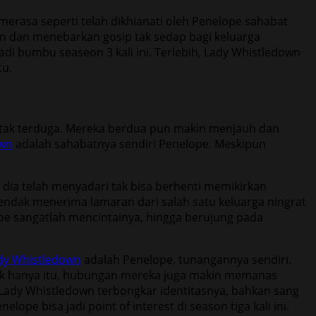
erasa seperti telah dikhianati oleh Penelope sahabat
an dan menebarkan gosip tak sedap bagi keluarga
di bumbu seaseon 3 kali ini. Terlebih, Lady Whistledown
tu.
 tak terduga. Mereka berdua pun makin menjauh dan
own
adalah sahabatnya sendiri Penelope. Meskipun
dia telah menyadari tak bisa berhenti memikirkan
endak menerima lamaran dari salah satu keluarga ningrat
pe sangatlah mencintainya, hingga berujung pada
dy Whistledown
adalah Penelope, tunangannya sendiri.
Tak hanya itu, hubungan mereka juga makin memanas
a Lady Whistledown terbongkar identitasnya, bahkan sang
ope bisa jadi point of interest di season tiga kali ini.