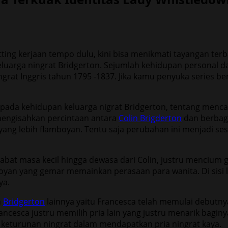
tting kerjaan tempo dulu, kini bisa menikmati tayangan ter
 keluarga ningrat Bridgerton. Sejumlah kehidupan personal da
ngrat Inggris tahun 1795 -1837. Jika kamu penyuka series be
us pada kehidupan keluarga nigrat Bridgerton, tentang men
 mengisahkan percintaan antara
Colin Brigderton
dan berbaga
yang lebih flamboyan. Tentu saja perubahan ini menjadi se
at masa kecil hingga dewasa dari Colin, justru mencium g
an yang gemar memainkan perasaan para wanita. Di sisi lai
ya.
a
Bridgerton
lainnya yaitu Francesca telah memulai debutny
ncesca justru memilih pria lain yang justru menarik baginy
 keturunan ningrat dalam mendapatkan pria ningrat kaya.