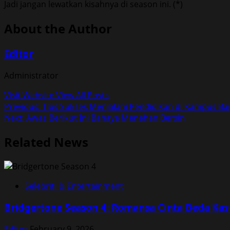
Jadi jangan lewatkan kisahnya di season ini. (*)
About the Author
Editor
Administrator
Visit Website
View All Posts
Post
Previous:
Tips Sukses Menjalani Pendidikan di Kampus Ba
Next:
Awas Berikut Ini Bahaya Menahan Bersin
navigation
Related News
Selebriti & Entertainment
Bridgertone Season 4: Romansa Cinta Beda Kas
Editor
February 9, 2026