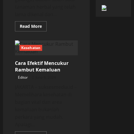
tanaman herbal yang telah
lama dikenal dan...
Read
Read More
more
about
Sembilan
Manfaat
Kencur
Kesehatan
Bagi
Kesehatan
Cara Efektif Mencukur
Rambut Kemaluan
Editor
June 6, 2024
JAKARTA – suksesmedia.id –
Memelihara kesehatan di
bagian vital dan area
kemaluan bukanlah
perkara yang mudah.
Apalagi...