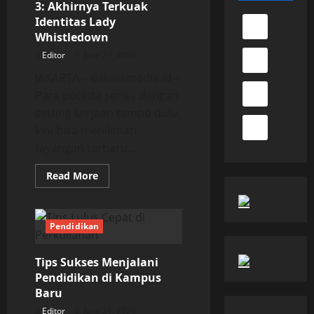
3: Akhirnya Terkuak
Identitas Lady
Whistledown
Editor
June 23, 2024
JAKARTA – suksesmedia.id –
Para pecinta series dengan
setting kerjaan tempo dulu,
kini bisa menikmati
tayangan terbaru...
Read
Read More
more
about
Review
Bridgerton
Season
Pendidikan
3:
Akhirnya
Terkuak
Tips Sukses Menjalani
Identitas
Lady
Pendidikan di Kampus
Whistledown
Baru
Editor
June 21, 2024