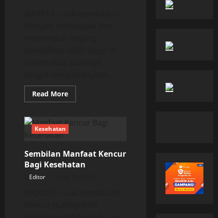
JAKARTA – suksesmedia.id –
Menjadi mahasiswa dan
menempuh jenjang
pendidikan lebih tinggi di
Universitas, pastinya
sangat menyenangkan....
Read
Read More
more
about
Tips
Sukses
Menjalani
Kesehatan
Pendidikan
di
Kampus
Sembilan Manfaat Kencur
Baru
Bagi Kesehatan
Editor
June 13, 2024
JAKARTA – suksesmedia.id –
Kencur (Kaempferia
galanga) adalah salah satu