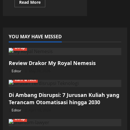
Read
Read More
more
about
Cara
Efektif
Mencukur
Rambut
Kemaluan
YOU MAY HAVE MISSED
K-Pop
Review Drakor My Royal Nemesis
Editor
May 28, 2026
Karir & Tech
Di Ambang Disrupsi: 7 Jurusan Kuliah yang
Terancam Otomatisasi hingga 2030
Editor
April 18, 2026
K-Pop