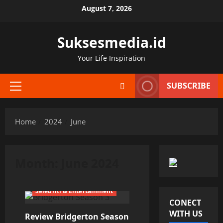
Skip
August 7, 2026
to
content
Suksesmedia.id
Your Life Inspiration
SUBSCRIBE
Primary
Menu
Home
2024
June
Month:
June 2024
Selebriti & Entertainment
CONECT
WITH US
Review Bridgerton Season