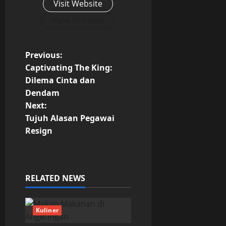
Visit Website
View All Posts
P
Previous:
Captivating The King:
o
Dilema Cinta dan
Dendam
s
Next:
t
Tujuh Alasan Pegawai
Resign
n
a
RELATED NEWS
v
i
Kuliner