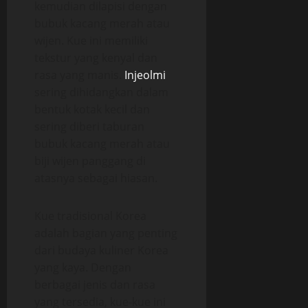
kemudian dilapisi dengan
bubuk kacang merah atau
wijen. Kue ini memiliki
tekstur yang kenyal dan
rasa yang manis.
Injeolmi
sering dihidangkan dalam
bentuk kotak kecil dan
sering diberi taburan
bubuk kacang merah atau
biji wijen panggang di
atasnya sebagai hiasan.
Kue tradisional Korea
adalah bagian yang penting
dari budaya kuliner Korea
yang kaya. Dengan
berbagai jenis dan rasa
yang tersedia, kue-kue ini