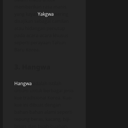
memberikan rasa manis
yang kaya.
Yakgwa
sering
disajikan sebagai camilan
atau hidangan penutup
pada acara-acara khusus
seperti perayaan Tahun
Baru Korea.
3. Hangwa
Hangwa
adalah istilah
umum untuk berbagai jenis
kue tradisional Korea. Kue-
kue ini dibuat dengan
bahan-bahan alami seperti
tepung beras, kacang, biji-
bijian, dan buah-buahan.