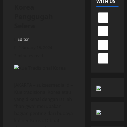
WITH US
Korea
Penggugah
Selera
Editor
February 15, 2024
3 minutes read
JAKARTA – suksesmedia.id –
Kue tradisional Korea atau
yang dikenal dengan istilah
“han-gwa” merupakan
bagian penting dari budaya
kuliner Korea. Dibuat