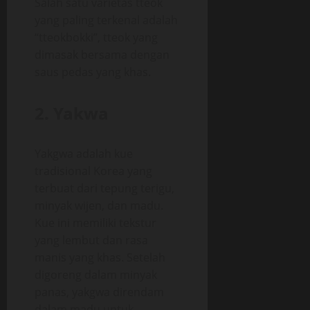
Salah satu varietas tteok
yang paling terkenal adalah
“tteokbokki”, tteok yang
dimasak bersama dengan
saus pedas yang khas.
2. Yakwa
Yakgwa adalah kue
tradisional Korea yang
terbuat dari tepung terigu,
minyak wijen, dan madu.
Kue ini memiliki tekstur
yang lembut dan rasa
manis yang khas. Setelah
digoreng dalam minyak
panas, yakgwa direndam
dalam madu untuk