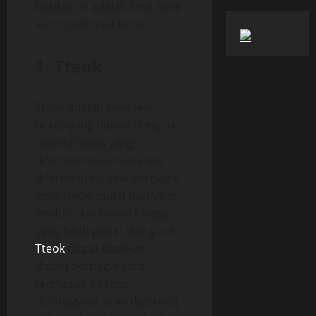
berikut ini adalah lima jenis
kue tradisional Korea:
1. Tteok
Tteok adalah jenis kue
beras yang dibuat dengan
tepung beras yang
difermentasi atau tanpa
difermentasi. Ada berbagai
jenis tteok, mulai dari yang
lembut dan manis hingga
yang lebih padat dan gurih.
Tteok
dapat disajikan
dalam berbagai cara,
termasuk direbus,
dipanggang, atau digoreng.