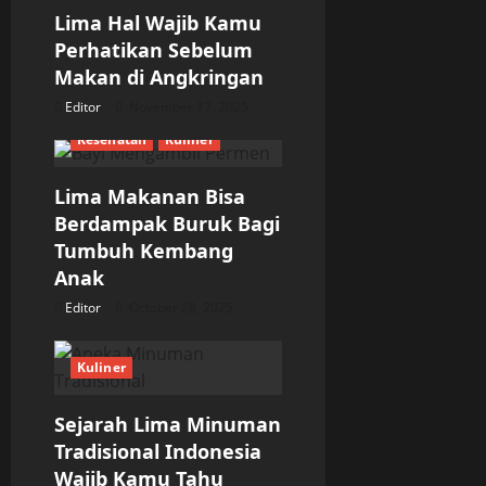
g
Lima Hal Wajib Kamu
a
Perhatikan Sebelum
Makan di Angkringan
t
Editor
November 17, 2025
i
Kesehatan
Kuliner
o
Lima Makanan Bisa
n
Berdampak Buruk Bagi
Tumbuh Kembang
Anak
Editor
October 28, 2025
Kuliner
Sejarah Lima Minuman
Tradisional Indonesia
Wajib Kamu Tahu