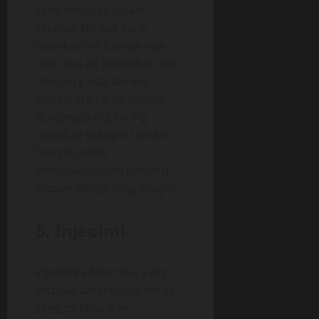
yang dimasak dalam
cetakan khusus yang
membentuk bentuk ikan
mas, kue ini kemudian diisi
dengan pasta kacang
merah atau krim vanilla.
Bungeoppang sering
disajikan sebagai camilan
hangat untuk
menghangatkan tubuh di
musim dingin yang dingin.
5. Injeolmi
Injeolmi adalah kue yang
terbuat dari tepung beras
yang direbus dan