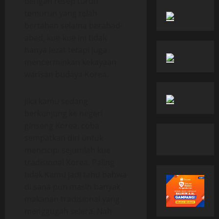
dengan resep turun
temurun yang telah
bertahan selama berabad-
abad, kue-kue ini tidak
hanya lezat tetapi juga
mencerminkan kekayaan
warisan budaya Korea.
Jika kamu sedang
berkunjung ke negeri
ginseng Korea, coba
sempatkan diri untuk
mencicipi sejumlah kue
tradisional Korea. Paling
tidak Kamu jadi tahu bahwa
di sana pun masih banyak
makanan tradisional yang
menggugah selera. Nah