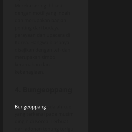
Mereka sering dihiasi
dengan motif yang indah
dan merupakan bagian
penting dari budaya
perayaan dan upacara di
Korea. Hangwa biasanya
disajikan dengan teh dan
merupakan simbol
keramahan dan
kebahagiaan.
4. Bungeoppang
Bungeoppang
adalah kue
yang terkenal pada musim
dingin di Korea. Terbuat
dari adonan tepung terigu