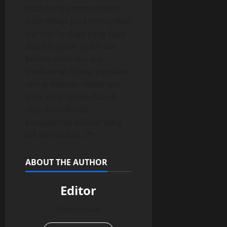
tidak hanya memanjakan
lidah tetapi juga merayakan
warisan budaya yang kaya
dan beragam. Jika Anda
belum mencoba kue
tradisional Korea, pastikan
untuk mencari beberapa
jenis yang disebutkan di
atas dan nikmati
pengalaman kuliner yang
tak terlupakan. (*)
ABOUT THE AUTHOR
Editor
Administrator