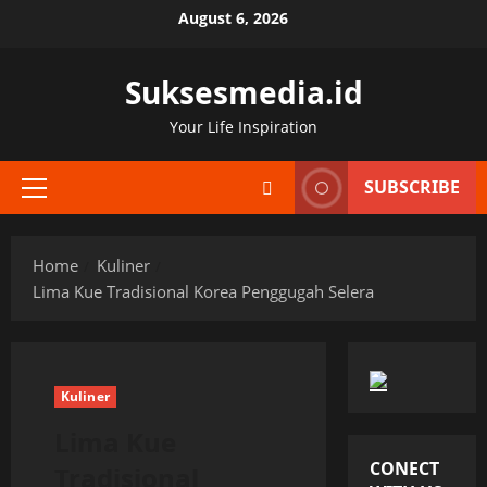
Skip
August 6, 2026
to
content
Suksesmedia.id
Your Life Inspiration
SUBSCRIBE
Primary
Menu
Home
Kuliner
Lima Kue Tradisional Korea Penggugah Selera
Kuliner
Lima Kue
CONECT
Tradisional