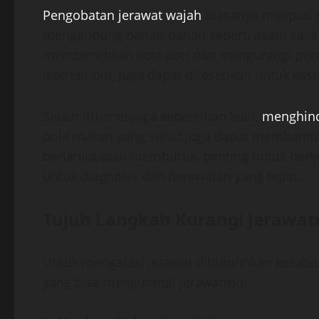
Pengobatan jerawat wajah
biasanya meliputi
mengandung bahan-bahan seperti asam salisila
membersihkan pori-pori dan mengurangi perad
isotretinoin, juga dapat diresepkan untuk kas
Selain itu, menjaga kebersihan kulit,
menghind
pola makan yang sehat juga dapat membantu m
berlanjut atau memburuk, penting untuk berko
untuk diagnosis dan perawatan yang tepat.
Tujuh Langkah Kurangi Jerawa
Untuk mengatasi jerawat dibutuhhkan kesabara
yang bisa mengurangi jerawatmu: