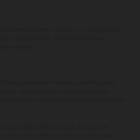
pat meningkatkan produksi minyak kulit dan
k mengelola stres, seperti berolahraga,
menyenangkan.
 terhadap perawatan rumahan, penting untuk
atologis. Mereka dapat merekomendasikan
osedur medis, atau terapi laser, untuk membantu
secara teratur dan konsisten, Anda dapat
t Anda tetap bersih, sehat, dan bebas dari