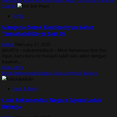
Mengenal Sosok Kim Soo Hyun: Aktor Termahal di Korea
Saat Ini
K-Pop
Mengenal Sosok Kim Soo Hyun: Aktor
Termahal di Korea Saat Ini
Editor
February 27, 2025
JAKARTA – suksesmedia.id – Aktor kenamaan Kim Soo
Hyun, baru-baru ini menjadi salah satu aktor dengan
bayaran...
Read
Read More
more
Lima Rekomendasi Negara Tujuan Untuk Bekerja
about
Mengenal
Karir & Tech
Sosok
Kim
Lima Rekomendasi Negara Tujuan Untuk
Soo
Bekerja
Hyun:
Aktor