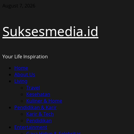
Skip
August 7, 2026
to
content
Suksesmedia.id
Your Life Inspiration
Primary
Home
Menu
About Us
Living
Travel
Kesehatan
Kuliner & Home
Pendidikan & Karir
Karir & Tech
Pendidikan
Entertainment
Gaya Hidup & Selebritas