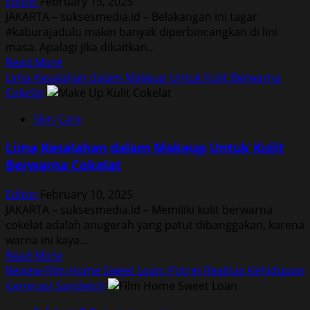
Editor
February 15, 2025
Termahal
JAKARTA – suksesmedia.id – Belakangan ini tagar
di
#kaburajadulu makin banyak diperbincangkan di lini
Korea
masa. Apalagi jika dikaitkan...
Saat
Read
Read More
Ini
more
Lima Kesalahan dalam Makeup Untuk Kulit Berwarna
about
Cokelat
Lima
Skin Care
Rekomendasi
Negara
Lima Kesalahan dalam Makeup Untuk Kulit
Tujuan
Berwarna Cokelat
Untuk
Bekerja
Editor
February 10, 2025
JAKARTA – suksesmedia.id – Memiliki kulit berwarna
cokelat adalah anugerah yang patut dibanggakan, karena
warna ini kaya...
Read
Read More
more
Review Film Home Sweet Loan: Potret Realitas Kehidupan
about
Generasi Sandwich
Lima