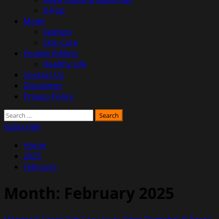
K-Pop
Mode
Fashion
Skin Care
English Edition
Healthy Life
Contact Us
Disclaimer
Privacy Policy
Search
for:
Subscribe
Home
2025
February
Month:
February 2025