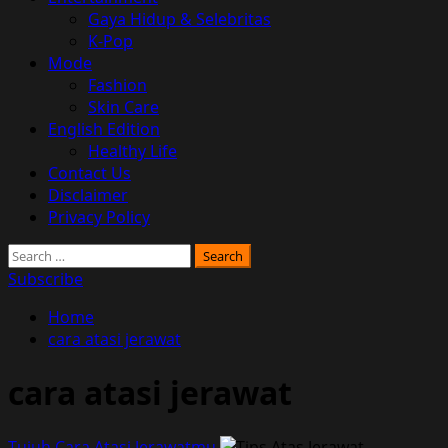
Gaya Hidup & Selebritas
K-Pop
Mode
Fashion
Skin Care
English Edition
Healthy Life
Contact Us
Disclaimer
Privacy Policy
Search
for:
Subscribe
Home
cara atasi jerawat
cara atasi jerawat
Tujuh Cara Atasi Jerawatmu