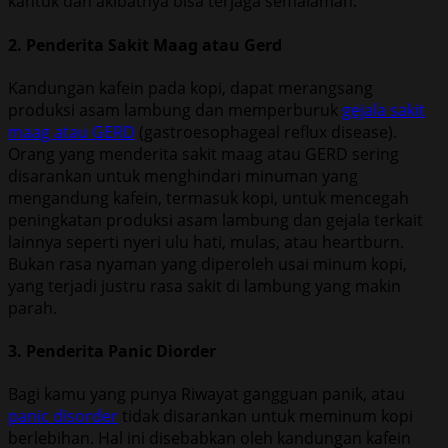
kantuk dan akibatnya bisa terjaga semalaman.
2. Penderita Sakit Maag atau Gerd
Kandungan kafein pada kopi, dapat merangsang
produksi asam lambung dan memperburuk
gejala sakit
maag atau GERD
(gastroesophageal reflux disease).
Orang yang menderita sakit maag atau GERD sering
disarankan untuk menghindari minuman yang
mengandung kafein, termasuk kopi, untuk mencegah
peningkatan produksi asam lambung dan gejala terkait
lainnya seperti nyeri ulu hati, mulas, atau heartburn.
Bukan rasa nyaman yang diperoleh usai minum kopi,
yang terjadi justru rasa sakit di lambung yang makin
parah.
3. Penderita Panic Diorder
Bagi kamu yang punya Riwayat gangguan panik, atau
panic disorder
tidak disarankan untuk meminum kopi
berlebihan. Hal ini disebabkan oleh kandungan kafein