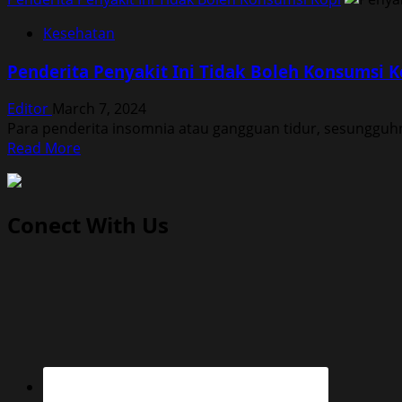
Kesehatan
Penderita Penyakit Ini Tidak Boleh Konsumsi K
Editor
March 7, 2024
Para penderita insomnia atau gangguan tidur, sesungguh
Read
Read More
more
about
Penderita
Conect With Us
Penyakit
Ini
Tidak
Boleh
Konsumsi
Kopi