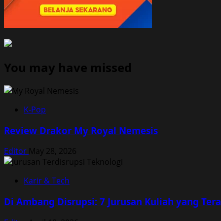
You may have missed
K-Pop
Review Drakor My Royal Nemesis
Editor
May 28, 2026
Karir & Tech
Di Ambang Disrupsi: 7 Jurusan Kuliah yang Te