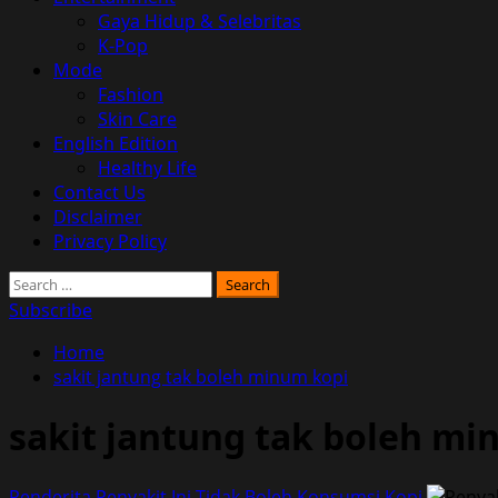
Gaya Hidup & Selebritas
K-Pop
Mode
Fashion
Skin Care
English Edition
Healthy Life
Contact Us
Disclaimer
Privacy Policy
Search
for:
Subscribe
Home
sakit jantung tak boleh minum kopi
sakit jantung tak boleh mi
Penderita Penyakit Ini Tidak Boleh Konsumsi Kopi