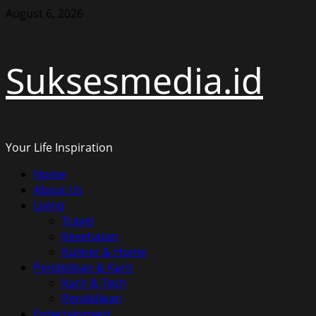
Skip
August 6, 2026
to
content
Suksesmedia.id
Your Life Inspiration
Primary
Home
Menu
About Us
Living
Travel
Kesehatan
Kuliner & Home
Pendidikan & Karir
Karir & Tech
Pendidikan
Entertainment