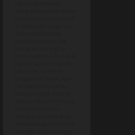
rupa yang menawan,
orang-orang Korea selatan
juga berlomba bersekolah
di kampus bergengsi agar
dapat mendapatkan
pekerjaan idaman. Tak
jarang, para orangtua
justru memaksa anak-anak
mereka untuk mengikuti
banyak les tambahan
hingga larut malam, agar
mereka bisa masuk ke
kampus terbaik di Korea
Selatan. Situasi inilah yang
menyebabkan para
orangtua dan anak-anak
menjadi sangat kompetitif
dan ingin selalu bersaing