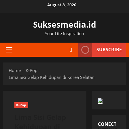
Skip
August 8, 2026
to
content
Suksesmedia.id
Your Life Inspiration
SUBSCRIBE
Primary
Menu
Home
K-Pop
Lima Sisi Gelap Kehidupan di Korea Selatan
K-Pop
Lima Sisi Gelap
CONECT
Kehidupan di