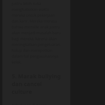
justru lebih suka
menghabiskan waktu
mereka untuk pekerjaan
dan karir. Mereka merasa
bahwa memiliki anak justru
akan menjadi masalah baru
bagi mereka, karena akan
meningkatkan pengeluaran
hidup dan merepotkan
dalam hal pengasuhannya
kelak.
5. Marak bullying
dan cancel
culture