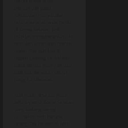
media sosial telah
berdampak pada
kehidupan masyarakat
terutama anak-anak muda
di Korea Selatan. Jadi
tidaklah mengherankan jika
masalah kesehatan mental
makin meresahkan di
negeri ginseng ini, bahkan
pada semua golongan usia
baik tua, dewasa, remaja
hingga anak-anak.
Nah itulah lima sisi gelap
kehidupan di Korea Selatan
yang kadang sering
dilupakan oleh banyak
orang. Tak terkecuali oleh