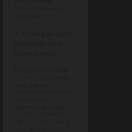
demi memenuhi
kebutuhan hidup dan
jenjang karirnya.
4. Orang enggan
menikah dan
punya anak
Kerasnya hidup di Korea
Selatan dan biaya hidup
yang tidak murah,
menjadikan orang-orang
yang masih berada di
kelompok usia produktif
enggan untuk menikah.
Alih-alih menikah, orang-
orang di Korea Selatan