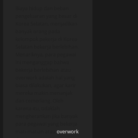
Biaya hidup dan beban
pengeluaran yang besar di
Korea Selatan, menjadikan
banyak orang pada
kelompok pekerja di Korea
Selatan bekerja berlebihan.
Menariknya, para pegawai
ini menganggap bahwa
bekerja berlebihan atau
overwork adalah hal yang
biasa dilakukan, agar karir
mereka makin menanjak
dan cemerlang. Oleh
karena itu, tidaklah
mengherankan jika banyak
para pegawai yang bekerja
mati-matian atau
overwork