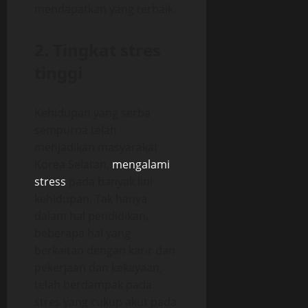
mendapatkan yang terbaik.
2. Tingkat stres
tinggi
Kehidupan yang serba
sempurna telah
menjadikan masyarakat
Korea Selatan,
mengalami
stress
pada banyak lini
kehidupan. Tak hanya
dalam hal pendidikan,
beberapa hal yang
berkaitan dengan karir dan
pekerjaan dan kekayaan,
telah berdampak pada
stres yang cukup akut pada