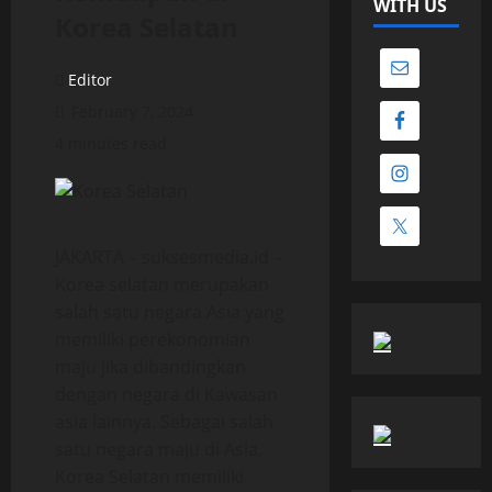
WITH US
Korea Selatan
Editor
February 7, 2024
4 minutes read
JAKARTA – suksesmedia.id –
Korea selatan merupakan
salah satu negara Asia yang
memiliki perekonomian
maju jika dibandingkan
dengan negara di Kawasan
asia lainnya. Sebagai salah
satu negara maju di Asia,
Korea Selatan memiliki