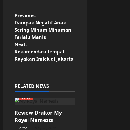
P
Previous:
Dampak Negatif Anak
o
Sering Minum Minuman
Terlalu Manis
s
Next:
t
Rekomendasi Tempat
Rayakan Imlek di Jakarta
n
a
RELATED NEWS
v
K-Pop
i
g
Review Drakor My
Royal Nemesis
a
Editor
May 28, 2026