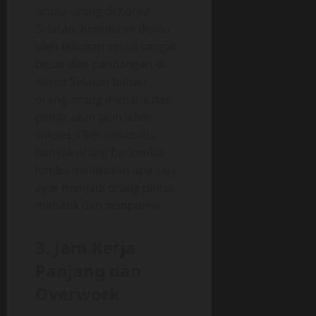
orang-orang di Korea
Selatan. Kondisi ini dipicu
oleh tekanan sosial sangat
besar dan pandangan di
Korea Selatan bahwa
orang-orang menarik dan
pintar akan jauh lebih
sukses. Oleh sebab itu,
banyak orang berlomba-
lomba melakukan apa saja
agar menjadi orang pintar,
menarik dan sempurna.
3. Jam Kerja
Panjang dan
Overwork