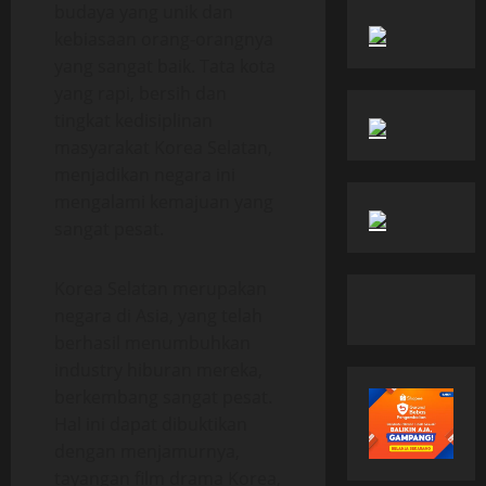
budaya yang unik dan
kebiasaan orang-orangnya
yang sangat baik. Tata kota
yang rapi, bersih dan
tingkat kedisiplinan
masyarakat Korea Selatan,
menjadikan negara ini
mengalami kemajuan yang
sangat pesat.
Korea Selatan merupakan
negara di Asia, yang telah
berhasil menumbuhkan
industry hiburan mereka,
berkembang sangat pesat.
Hal ini dapat dibuktikan
dengan menjamurnya,
tayangan film drama Korea,