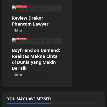
t
K-Pop
i
Review Drakor
Phantom Lawyer
o
Editor
March 31, 2026
n
K-Pop
Boyfriend on Demand:
Realitas Makna Cinta
di Dunia yang Makin
Berisik
Editor
March 11, 2026
YOU MAY HAVE MISSED