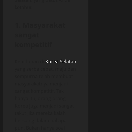
Selatan, yang patut Anda
ketahui:
1. Masyarakat
sangat
kompetitif
Kehidupan di
Korea Selatan
yang serba cepat, maju dan
sempurna telah membuat
masyarakatnya menjadi
sangat kompetitif. Tak
hanya itu, orang-orang
Korea juga menjadi sangat
takut jika mereka kalah
bersaing dalam hal apa
pun. Bukan hanya soal