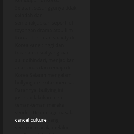
Kehidupan di Korea
Selatan, sesunggunya tidak
seindah dan
semenakjubkan seperti di
tayangan drama atau film
Korea. Tuntutan society di
Korea yang tinggi dan
tekanan sosial yang kian
sulit dihindari, menjadikan
anak-anak dan remaja di
Korea Selatan mengalami
bullying di sekitar mereka.
Parahnya, bullying ini
justru dilakukan oleh
teman-teman mereka
sendiri. Belum lagi masalah
cancel culture
yang
semakin marak, melalui