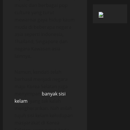
music dan berbagai pop
culture yang turut
mewarnai gaya hidup kaum
muda di beberapa negara
asia seperti Indonesia,
Thailand, Singapore dan
negara Kawasan asia
lainnya.
Namun, kendati telah
berhasil menjadi negara
maju Korea Selatan juga
menyimpan
banyak sisi
kelam
, yang tak kalah
mengherankan. Nah inilah
tujuh sisi kelam kehidupan
masyarakat di Korea