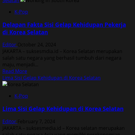
Selatan
K-Pop
Delapan Fakta Sisi Gelap Kehidupan Pekerja
di Korea Selatan
Editor
October 24, 2024
JAKARTA – suksesmdia.id – Korea Selatan merupakan
salah satu negara yang berhasil tumbuh dari negara
maju, menjadi...
Read
Read More
more
Lima Sisi Gelap Kehidupan di Korea Selatan
about
Delapan
K-Pop
Fakta
Sisi
Lima Sisi Gelap Kehidupan di Korea Selatan
Gelap
Kehidupan
Editor
February 7, 2024
Pekerja
JAKARTA – suksesmedia.id – Korea selatan merupakan
di
salah satu negara Asia yang memiliki perekonomian