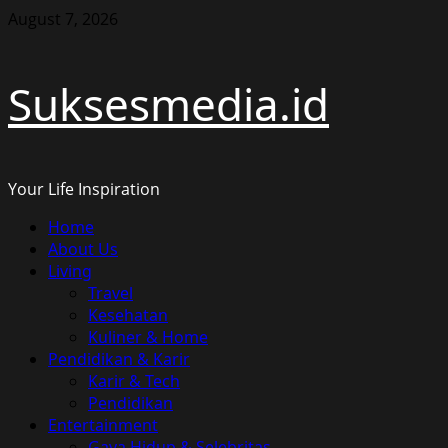
Skip
August 7, 2026
to
content
Suksesmedia.id
Your Life Inspiration
Primary
Home
Menu
About Us
Living
Travel
Kesehatan
Kuliner & Home
Pendidikan & Karir
Karir & Tech
Pendidikan
Entertainment
Gaya Hidup & Selebritas