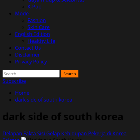
K-Pop
Mode
Fashion
Skin Care
English Edition
Healthy Life
Contact Us
Disclaimer
Privacy Policy
Search
for:
Subscribe
Home
dark side of south korea
dark side of south korea
Delapan Fakta Sisi Gelap Kehidupan Pekerja di Korea