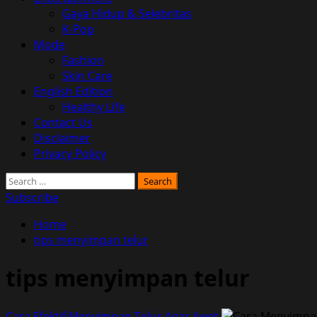
Gaya Hidup & Selebritas
K-Pop
Mode
Fashion
Skin Care
English Edition
Healthy Life
Contact Us
Disclaimer
Privacy Policy
Search
for:
Subscribe
Home
tips menyimpan telur
tips menyimpan telur
Cara Efektif Menyimpan Telur Agar Awet