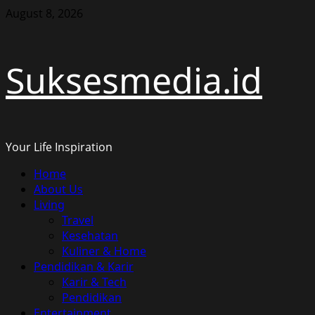
Skip
August 8, 2026
to
content
Suksesmedia.id
Your Life Inspiration
Primary
Home
Menu
About Us
Living
Travel
Kesehatan
Kuliner & Home
Pendidikan & Karir
Karir & Tech
Pendidikan
Entertainment