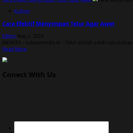
Kuliner
Cara Efektif Menyimpan Telur Agar Awet
Editor
May 2, 2024
JAKARTA – suksesmedia.id – Telur adalah salah satu baha
Read
Read More
more
about
Cara
Conect With Us
Efektif
Menyimpan
Telur
Agar
Awet