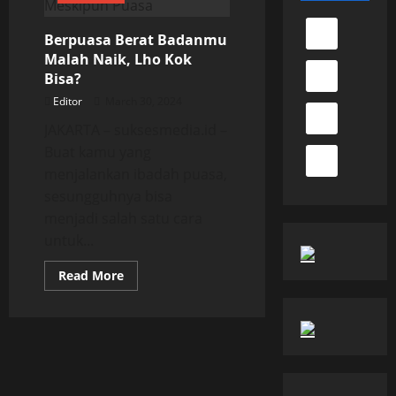
Berpuasa Berat Badanmu
Malah Naik, Lho Kok
Bisa?
Editor
March 30, 2024
JAKARTA – suksesmedia.id –
Buat kamu yang
menjalankan ibadah puasa,
sesungguhnya bisa
menjadi salah satu cara
untuk...
Read
Read More
more
about
Berpuasa
Berat
Badanmu
Malah
Naik,
Lho
Kok