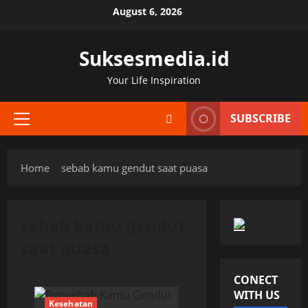
Skip
August 6, 2026
to
content
Suksesmedia.id
Your Life Inspiration
SUBSCRIBE
Primary
Menu
Home
sebab kamu gendut saat puasa
sebab kamu gendut
saat puasa
CONECT
WITH US
Kesehatan